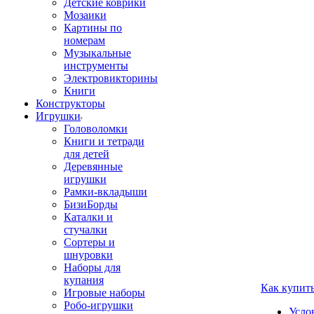
Детские коврики
Мозаики
Картины по
номерам
Музыкальные
инструменты
Электровикторины
Книги
Конструкторы
Игрушки
Головоломки
Книги и тетради
для детей
Деревянные
игрушки
Рамки-вкладыши
БизиБорды
Каталки и
стучалки
Сортеры и
шнуровки
Наборы для
купания
Как купит
Игровые наборы
Робо-игрушки
Усло