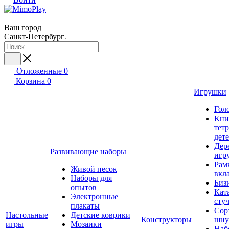
Ваш город
Санкт-Петербург
Отложенные
0
Корзина
0
Игрушки
Гол
Кни
тет
дет
Дер
Развивающие наборы
игр
Рам
Живой песок
вкл
Наборы для
Биз
опытов
Кат
Электронные
сту
плакаты
Сор
Настольные
Детские коврики
Конструкторы
шну
игры
Мозаики
Наб