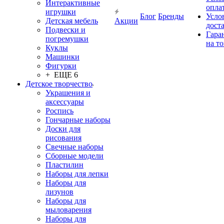
Интерактивные
опла
игрушки
Блог
Бренды
Усло
Детская мебель
Акции
дост
Подвески и
Гара
погремушки
на т
Куклы
Машинки
Фигурки
+ ЕЩЕ 6
Детское творчество
Украшения и
аксессуары
Роспись
Гончарные наборы
Доски для
рисования
Свечные наборы
Сборные модели
Пластилин
Наборы для лепки
Наборы для
лизунов
Наборы для
мыловарения
Наборы для