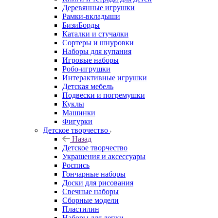
Деревянные игрушки
Рамки-вкладыши
БизиБорды
Каталки и стучалки
Сортеры и шнуровки
Наборы для купания
Игровые наборы
Робо-игрушки
Интерактивные игрушки
Детская мебель
Подвески и погремушки
Куклы
Машинки
Фигурки
Детское творчество
Назад
Детское творчество
Украшения и аксессуары
Роспись
Гончарные наборы
Доски для рисования
Свечные наборы
Сборные модели
Пластилин
Наборы для лепки