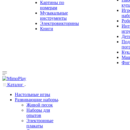
Картины по
куп
номерам
Игр
Музыкальные
наб
инструменты
Роб
Электровикторины
Инт
Книги
игр
Дет
Под
пог
Кук
Ма
Фиг
Каталог
Настольные игры
Развивающие наборы
Живой песок
Наборы для
опытов
Электронные
плакаты