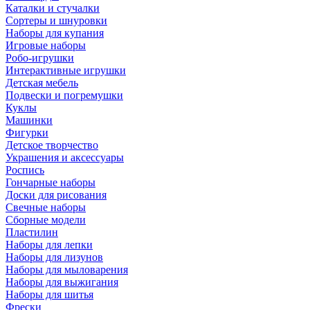
Каталки и стучалки
Сортеры и шнуровки
Наборы для купания
Игровые наборы
Робо-игрушки
Интерактивные игрушки
Детская мебель
Подвески и погремушки
Куклы
Машинки
Фигурки
Детское творчество
Украшения и аксессуары
Роспись
Гончарные наборы
Доски для рисования
Свечные наборы
Сборные модели
Пластилин
Наборы для лепки
Наборы для лизунов
Наборы для мыловарения
Наборы для выжигания
Наборы для шитья
Фрески