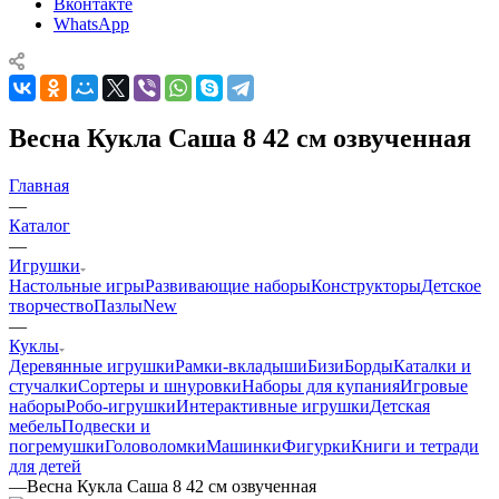
Вконтакте
WhatsApp
Весна Кукла Саша 8 42 см озвученная
Главная
—
Каталог
—
Игрушки
Настольные игры
Развивающие наборы
Конструкторы
Детское
творчество
Пазлы
New
—
Куклы
Деревянные игрушки
Рамки-вкладыши
БизиБорды
Каталки и
стучалки
Сортеры и шнуровки
Наборы для купания
Игровые
наборы
Робо-игрушки
Интерактивные игрушки
Детская
мебель
Подвески и
погремушки
Головоломки
Машинки
Фигурки
Книги и тетради
для детей
—
Весна Кукла Саша 8 42 см озвученная