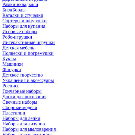
Рамки-вкладыши
БизиБорды
Каталки и стучалки
Сортеры и шнуровки
Наборы для купания
Игровые наборы
Робо-игрушки
Интерактивные игрушки
Детская мебель
Подвески и погремушки
Куклы
Машинки
Фигурки
Детское творчество
Украшения и аксессуары
Роспись
Гончарные наборы
Доски для рисования
Свечные наборы
Сборные модели
Пластилин
Наборы для лепки
Наборы для лизунов
Наборы для мыловарения
Наборы для выжигания