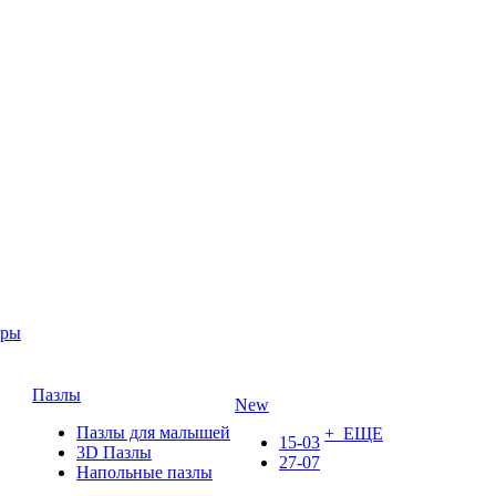
ары
Пазлы
New
Пазлы для малышей
+ ЕЩЕ
15-03
3D Пазлы
27-07
Напольные пазлы