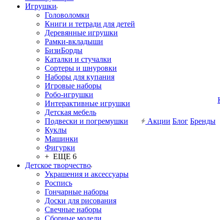
Игрушки
Головоломки
Книги и тетради для детей
Деревянные игрушки
Рамки-вкладыши
БизиБорды
Каталки и стучалки
Сортеры и шнуровки
Наборы для купания
Игровые наборы
Робо-игрушки
Интерактивные игрушки
Детская мебель
Подвески и погремушки
Акции
Блог
Бренды
Куклы
Машинки
Фигурки
+ ЕЩЕ 6
Детское творчество
Украшения и аксессуары
Роспись
Гончарные наборы
Доски для рисования
Свечные наборы
Сборные модели