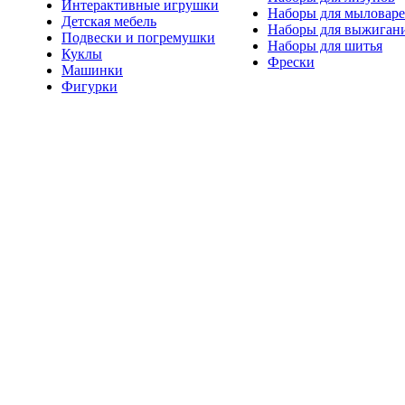
Интерактивные игрушки
Наборы для мыловар
Детская мебель
Наборы для выжиган
Подвески и погремушки
Наборы для шитья
Куклы
Фрески
Машинки
Фигурки