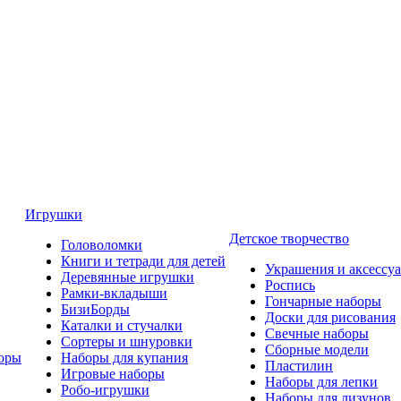
Игрушки
Детское творчество
Головоломки
Книги и тетради для детей
Украшения и аксессу
Деревянные игрушки
Роспись
Рамки-вкладыши
Гончарные наборы
БизиБорды
Доски для рисования
Каталки и стучалки
Свечные наборы
Сортеры и шнуровки
Сборные модели
оры
Наборы для купания
Пластилин
Игровые наборы
Наборы для лепки
Робо-игрушки
Наборы для лизунов