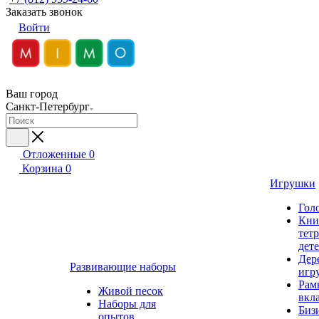
Заказать звонок
Войти
Ваш город
Санкт-Петербург
Отложенные
0
Корзина
0
Игрушки
Гол
Кни
тет
дет
Дер
Развивающие наборы
игр
Рам
Живой песок
вкл
Наборы для
Биз
опытов