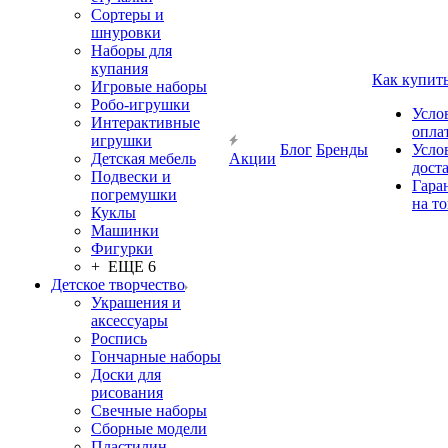
Сортеры и
шнуровки
Наборы для
купания
Как купит
Игровые наборы
Робо-игрушки
Усло
Интерактивные
опла
игрушки
Блог
Бренды
Усло
Детская мебель
Акции
дост
Подвески и
Гара
погремушки
на т
Куклы
Машинки
Фигурки
+ ЕЩЕ 6
Детское творчество
Украшения и
аксессуары
Роспись
Гончарные наборы
Доски для
рисования
Свечные наборы
Сборные модели
Пластилин