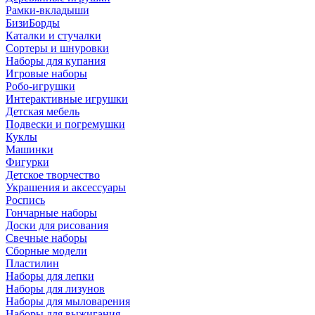
Рамки-вкладыши
БизиБорды
Каталки и стучалки
Сортеры и шнуровки
Наборы для купания
Игровые наборы
Робо-игрушки
Интерактивные игрушки
Детская мебель
Подвески и погремушки
Куклы
Машинки
Фигурки
Детское творчество
Украшения и аксессуары
Роспись
Гончарные наборы
Доски для рисования
Свечные наборы
Сборные модели
Пластилин
Наборы для лепки
Наборы для лизунов
Наборы для мыловарения
Наборы для выжигания