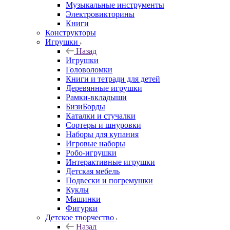
Музыкальные инструменты
Электровикторины
Книги
Конструкторы
Игрушки
Назад
Игрушки
Головоломки
Книги и тетради для детей
Деревянные игрушки
Рамки-вкладыши
БизиБорды
Каталки и стучалки
Сортеры и шнуровки
Наборы для купания
Игровые наборы
Робо-игрушки
Интерактивные игрушки
Детская мебель
Подвески и погремушки
Куклы
Машинки
Фигурки
Детское творчество
Назад