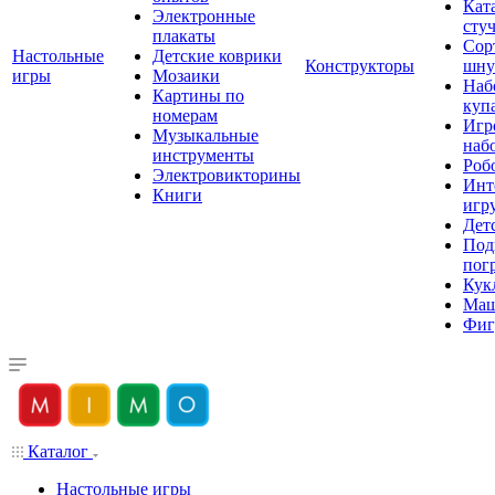
Кат
Электронные
сту
плакаты
Сор
Настольные
Детские коврики
Конструкторы
шну
игры
Мозаики
Наб
Картины по
куп
номерам
Игр
Музыкальные
наб
инструменты
Роб
Электровикторины
Инт
Книги
игр
Дет
Под
пог
Кук
Ма
Фиг
Каталог
Настольные игры