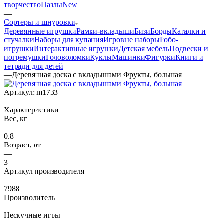
творчество
Пазлы
New
—
Сортеры и шнуровки
Деревянные игрушки
Рамки-вкладыши
БизиБорды
Каталки и
стучалки
Наборы для купания
Игровые наборы
Робо-
игрушки
Интерактивные игрушки
Детская мебель
Подвески и
погремушки
Головоломки
Куклы
Машинки
Фигурки
Книги и
тетради для детей
—
Деревянная доска с вкладышами Фрукты, большая
Артикул:
m1733
Характеристики
Вес, кг
—
0.8
Возраст, от
—
3
Артикул производителя
—
7988
Производитель
—
Нескучные игры