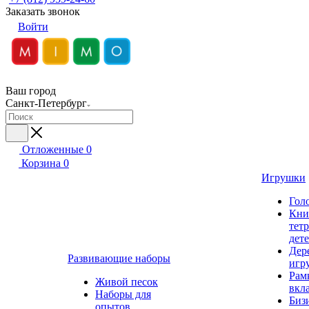
Заказать звонок
Войти
Ваш город
Санкт-Петербург
Отложенные
0
Корзина
0
Игрушки
Гол
Кни
тет
дет
Дер
Развивающие наборы
игр
Рам
Живой песок
вкл
Наборы для
Биз
опытов