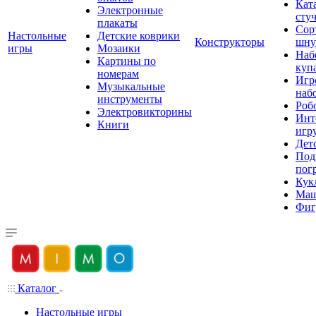
Кат
Электронные
сту
плакаты
Сор
Настольные
Детские коврики
Конструкторы
шну
игры
Мозаики
Наб
Картины по
куп
номерам
Игр
Музыкальные
наб
инструменты
Роб
Электровикторины
Инт
Книги
игр
Дет
Под
пог
Кук
Ма
Фиг
Каталог
Настольные игры