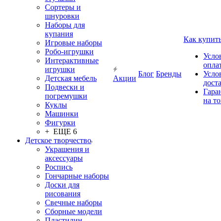
Сортеры и
шнуровки
Наборы для
купания
Как купит
Игровые наборы
Робо-игрушки
Усло
Интерактивные
опла
игрушки
Блог
Бренды
Усло
Детская мебель
Акции
дост
Подвески и
Гара
погремушки
на т
Куклы
Машинки
Фигурки
+ ЕЩЕ 6
Детское творчество
Украшения и
аксессуары
Роспись
Гончарные наборы
Доски для
рисования
Свечные наборы
Сборные модели
Пластилин