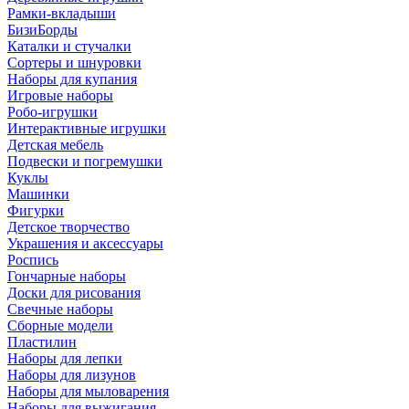
Рамки-вкладыши
БизиБорды
Каталки и стучалки
Сортеры и шнуровки
Наборы для купания
Игровые наборы
Робо-игрушки
Интерактивные игрушки
Детская мебель
Подвески и погремушки
Куклы
Машинки
Фигурки
Детское творчество
Украшения и аксессуары
Роспись
Гончарные наборы
Доски для рисования
Свечные наборы
Сборные модели
Пластилин
Наборы для лепки
Наборы для лизунов
Наборы для мыловарения
Наборы для выжигания