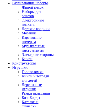
Развивающие наборы
Живой песок
Наборы для
опытов
Электронные
плакаты
Детские коврики
Мозаики
Картины по
номерам
Музыкальные
инструменты
Электровикторины
Книги
Конструкторы
Игрушки
Головоломки
Книги и тетради
для детей
Деревянные
игрушки
Рамки-вкладыши
БизиБорды
Каталки и
стучалки