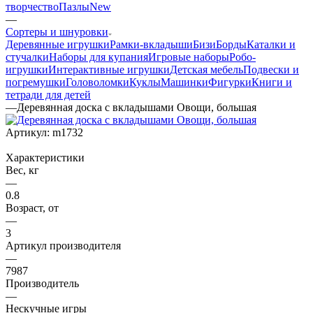
творчество
Пазлы
New
—
Сортеры и шнуровки
Деревянные игрушки
Рамки-вкладыши
БизиБорды
Каталки и
стучалки
Наборы для купания
Игровые наборы
Робо-
игрушки
Интерактивные игрушки
Детская мебель
Подвески и
погремушки
Головоломки
Куклы
Машинки
Фигурки
Книги и
тетради для детей
—
Деревянная доска с вкладышами Овощи, большая
Артикул:
m1732
Характеристики
Вес, кг
—
0.8
Возраст, от
—
3
Артикул производителя
—
7987
Производитель
—
Нескучные игры