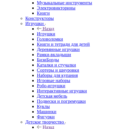
Музыкальные инструменты
Электровикторины
Книги
Конструкторы
Игрушки
Назад
Игрушки
Головоломки
Книги и тетради для детей
Деревянные игрушки
Рамки-вкладыши
БизиБорды
Каталки и стучалки
Сортеры и шнуровки
Наборы для купания
Игровые наборы
Робо-игрушки
Интерактивные игрушки
Детская мебель
Подвески и погремушки
Куклы
Машинки
Фигурки
Детское творчество
Назад