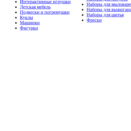
Интерактивные игрушки
Наборы для мыловар
Детская мебель
Наборы для выжиган
Подвески и погремушки
Наборы для шитья
Куклы
Фрески
Машинки
Фигурки