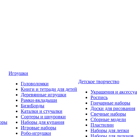
Игрушки
Детское творчество
Головоломки
Книги и тетради для детей
Украшения и аксессу
Деревянные игрушки
Роспись
Рамки-вкладыши
Гончарные наборы
БизиБорды
Доски для рисования
Каталки и стучалки
Свечные наборы
Сортеры и шнуровки
Сборные модели
оры
Наборы для купания
Пластилин
Игровые наборы
Наборы для лепки
Робо-игрушки
Наборы для лизунов