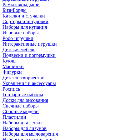
Рамки-вкладыши
БизиБорды
Каталки и стучалки
Сортеры и шнуровки
Наборы для купания
Игровые наборы
Робо-игрушки
Интерактивные игрушки
Детская мебель
Подвески и погремушки
Куклы
Машинки
Фигурки
Детское творчество
Украшения и аксессуары
Роспись
Гончарные наборы
Доски для рисования
Свечные наборы
Сборные модели
Пластилин
Наборы для лепки
Наборы для лизунов
Наборы для мыловарения
Наборы для выжигания