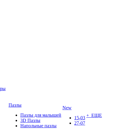
ары
Пазлы
New
Пазлы для малышей
+ ЕЩЕ
15-03
3D Пазлы
27-07
Напольные пазлы