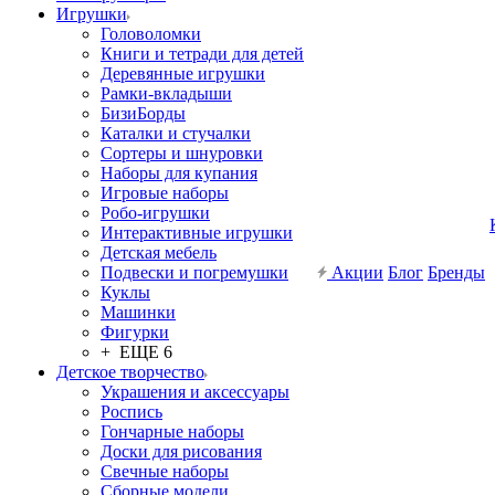
Игрушки
Головоломки
Книги и тетради для детей
Деревянные игрушки
Рамки-вкладыши
БизиБорды
Каталки и стучалки
Сортеры и шнуровки
Наборы для купания
Игровые наборы
Робо-игрушки
Интерактивные игрушки
Детская мебель
Подвески и погремушки
Акции
Блог
Бренды
Куклы
Машинки
Фигурки
+ ЕЩЕ 6
Детское творчество
Украшения и аксессуары
Роспись
Гончарные наборы
Доски для рисования
Свечные наборы
Сборные модели