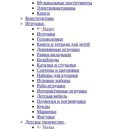
Музыкальные инструменты
Электровикторины
Книги
Конструкторы
Игрушки
Назад
Игрушки
Головоломки
Книги и тетради для детей
Деревянные игрушки
Рамки-вкладыши
БизиБорды
Каталки и стучалки
Сортеры и шнуровки
Наборы для купания
Игровые наборы
Робо-игрушки
Интерактивные игрушки
Детская мебель
Подвески и погремушки
Куклы
Машинки
Фигурки
Детское творчество
Назад