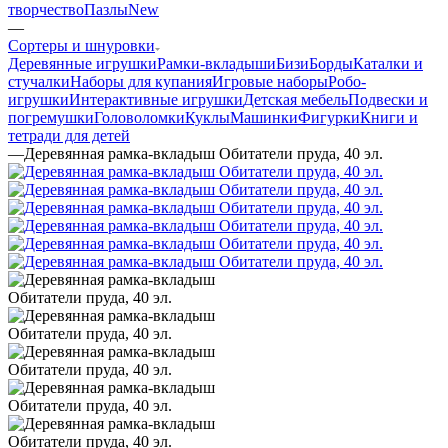
творчество
Пазлы
New
—
Сортеры и шнуровки
Деревянные игрушки
Рамки-вкладыши
БизиБорды
Каталки и
стучалки
Наборы для купания
Игровые наборы
Робо-
игрушки
Интерактивные игрушки
Детская мебель
Подвески и
погремушки
Головоломки
Куклы
Машинки
Фигурки
Книги и
тетради для детей
—
Деревянная рамка-вкладыш Обитатели пруда, 40 эл.