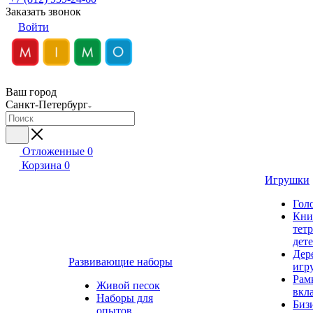
Заказать звонок
Войти
Ваш город
Санкт-Петербург
Отложенные
0
Корзина
0
Игрушки
Гол
Кни
тет
дет
Дер
Развивающие наборы
игр
Рам
Живой песок
вкл
Наборы для
Биз
опытов