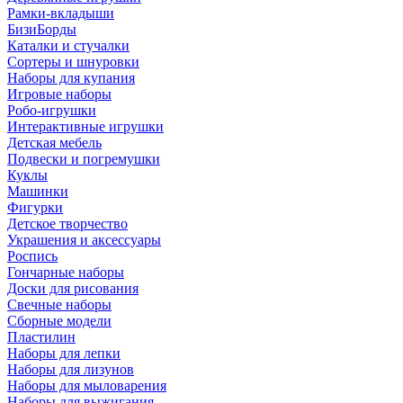
Рамки-вкладыши
БизиБорды
Каталки и стучалки
Сортеры и шнуровки
Наборы для купания
Игровые наборы
Робо-игрушки
Интерактивные игрушки
Детская мебель
Подвески и погремушки
Куклы
Машинки
Фигурки
Детское творчество
Украшения и аксессуары
Роспись
Гончарные наборы
Доски для рисования
Свечные наборы
Сборные модели
Пластилин
Наборы для лепки
Наборы для лизунов
Наборы для мыловарения
Наборы для выжигания