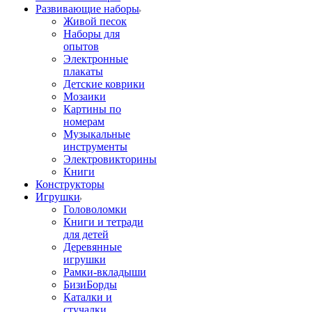
Развивающие наборы
Живой песок
Наборы для
опытов
Электронные
плакаты
Детские коврики
Мозаики
Картины по
номерам
Музыкальные
инструменты
Электровикторины
Книги
Конструкторы
Игрушки
Головоломки
Книги и тетради
для детей
Деревянные
игрушки
Рамки-вкладыши
БизиБорды
Каталки и
стучалки