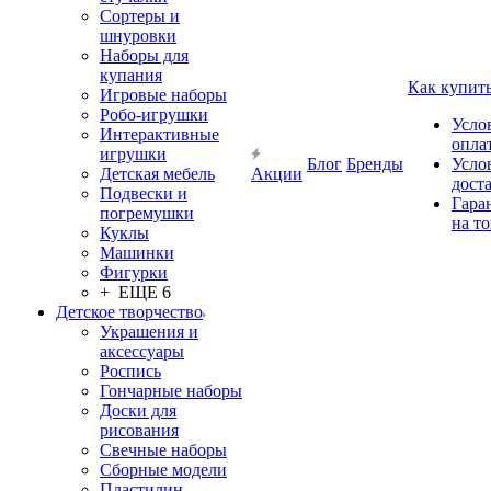
Сортеры и
шнуровки
Наборы для
купания
Как купит
Игровые наборы
Робо-игрушки
Усло
Интерактивные
опла
игрушки
Блог
Бренды
Усло
Детская мебель
Акции
дост
Подвески и
Гара
погремушки
на т
Куклы
Машинки
Фигурки
+ ЕЩЕ 6
Детское творчество
Украшения и
аксессуары
Роспись
Гончарные наборы
Доски для
рисования
Свечные наборы
Сборные модели
Пластилин