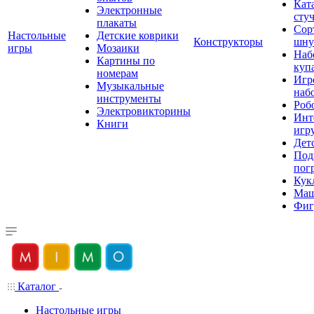
Кат
Электронные
сту
плакаты
Сор
Настольные
Детские коврики
Конструкторы
шну
игры
Мозаики
Наб
Картины по
куп
номерам
Игр
Музыкальные
наб
инструменты
Роб
Электровикторины
Инт
Книги
игр
Дет
Под
пог
Кук
Ма
Фиг
Каталог
Настольные игры