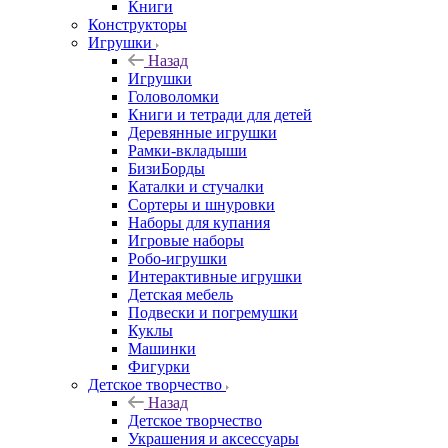
Книги
Конструкторы
Игрушки
Назад
Игрушки
Головоломки
Книги и тетради для детей
Деревянные игрушки
Рамки-вкладыши
БизиБорды
Каталки и стучалки
Сортеры и шнуровки
Наборы для купания
Игровые наборы
Робо-игрушки
Интерактивные игрушки
Детская мебель
Подвески и погремушки
Куклы
Машинки
Фигурки
Детское творчество
Назад
Детское творчество
Украшения и аксессуары