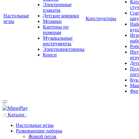
Кат
Электронные
сту
плакаты
Сор
Настольные
Детские коврики
Конструкторы
шну
игры
Мозаики
Наб
Картины по
куп
номерам
Игр
Музыкальные
наб
инструменты
Роб
Электровикторины
Инт
Книги
игр
Дет
Под
пог
Кук
Ма
Фиг
Каталог
Настольные игры
Развивающие наборы
Живой песок