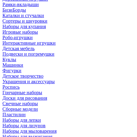
Рамки-вкладыши
БизиБорды
Каталки и стучалки
Сортеры и шнуровки
Наборы для купания
Игровые наборы
Робо-игрушки
Интерактивные игрушки
Детская мебель
Подвески и погремушки
Куклы
Машинки
Фигурки
Детское творчество
Украшения и аксессуары
Роспись
Гончарные наборы
Доски для рисования
Свечные наборы
Сборные модели
Пластилин
Наборы для лепки
Наборы для лизунов
Наборы для мыловарения
Наборы для выжигания