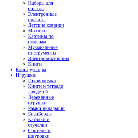
Наборы для
опытов
Электронные
плакаты
Детские коврики
Мозаики
Картины по
номерам
Музыкальные
инструменты
Электровикторины
Книги
Конструкторы
Игрушки
Головоломки
Книги и тетради
для детей
Деревянные
игрушки
Рамки-вкладыши
БизиБорды
Каталки и
стучалки
Сортеры и
шнуровки