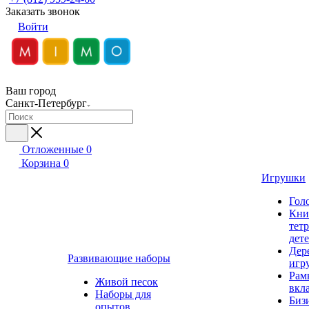
Заказать звонок
Войти
Ваш город
Санкт-Петербург
Отложенные
0
Корзина
0
Игрушки
Гол
Кни
тет
дет
Дер
Развивающие наборы
игр
Рам
Живой песок
вкл
Наборы для
Биз
опытов