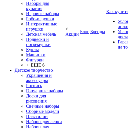
Наборы для
купания
Как купит
Игровые наборы
Робо-игрушки
Усло
Интерактивные
опла
игрушки
Блог
Бренды
Усло
Детская мебель
Акции
дост
Подвески и
Гара
погремушки
на т
Куклы
Машинки
Фигурки
+ ЕЩЕ 6
Детское творчество
Украшения и
аксессуары
Роспись
Гончарные наборы
Доски для
рисования
Свечные наборы
Сборные модели
Пластилин
Наборы для лепки
Наборы для