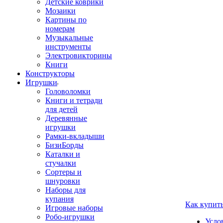
Детские коврики
Мозаики
Картины по
номерам
Музыкальные
инструменты
Электровикторины
Книги
Конструкторы
Игрушки
Головоломки
Книги и тетради
для детей
Деревянные
игрушки
Рамки-вкладыши
БизиБорды
Каталки и
стучалки
Сортеры и
шнуровки
Наборы для
купания
Как купит
Игровые наборы
Робо-игрушки
Усло