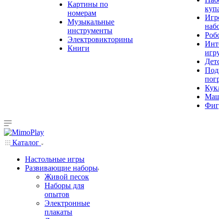
Картины по
куп
номерам
Игр
Музыкальные
наб
инструменты
Роб
Электровикторины
Инт
Книги
игр
Дет
Под
пог
Кук
Ма
Фиг
Каталог
Настольные игры
Развивающие наборы
Живой песок
Наборы для
опытов
Электронные
плакаты