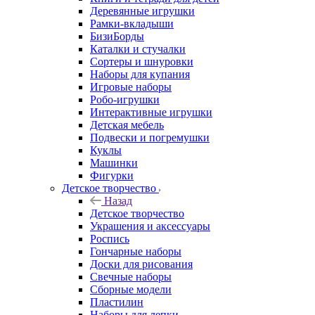
Деревянные игрушки
Рамки-вкладыши
БизиБорды
Каталки и стучалки
Сортеры и шнуровки
Наборы для купания
Игровые наборы
Робо-игрушки
Интерактивные игрушки
Детская мебель
Подвески и погремушки
Куклы
Машинки
Фигурки
Детское творчество
Назад
Детское творчество
Украшения и аксессуары
Роспись
Гончарные наборы
Доски для рисования
Свечные наборы
Сборные модели
Пластилин
Наборы для лепки