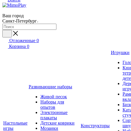
Ваш город
Санкт-Петербург
Отложенные
0
Корзина
0
Игрушки
Гол
Кни
тет
дет
Дер
Развивающие наборы
игр
Рам
Живой песок
вкл
Наборы для
Биз
опытов
Кат
Электронные
сту
плакаты
Сор
Настольные
Детские коврики
Конструкторы
шну
игры
Мозаики
Наб