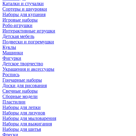
Каталки и стучалки
Сортеры и шнуровки
Наборы для купания
Игровые наборы
Робо-игрушки
Интерактивные игрушки
Детская мебель
Подвески и погремушки
Куклы
Машинки
Фигурки
Детское творчество
Украшения и аксессуары
Роспись
Гончарные наборы
Доски для рисования
Свечные наборы
Сборные модели
Пластилин
Наборы для лепки
Наборы для лизунов
Наборы для мыловарения
Наборы для выжигания
Наборы для шитья
Фрески