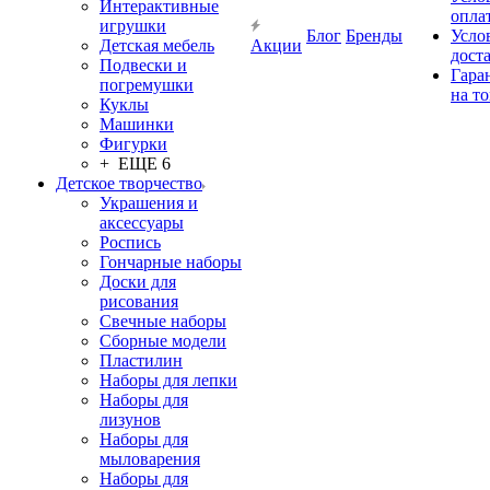
Интерактивные
опла
игрушки
Блог
Бренды
Усло
Детская мебель
Акции
дост
Подвески и
Гара
погремушки
на т
Куклы
Машинки
Фигурки
+ ЕЩЕ 6
Детское творчество
Украшения и
аксессуары
Роспись
Гончарные наборы
Доски для
рисования
Свечные наборы
Сборные модели
Пластилин
Наборы для лепки
Наборы для
лизунов
Наборы для
мыловарения
Наборы для