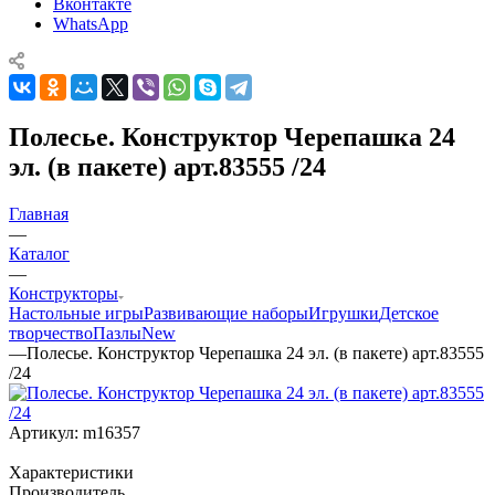
Вконтакте
WhatsApp
Полесье. Конструктор Черепашка 24
эл. (в пакете) арт.83555 /24
Главная
—
Каталог
—
Конструкторы
Настольные игры
Развивающие наборы
Игрушки
Детское
творчество
Пазлы
New
—
Полесье. Конструктор Черепашка 24 эл. (в пакете) арт.83555
/24
Артикул:
m16357
Характеристики
Производитель