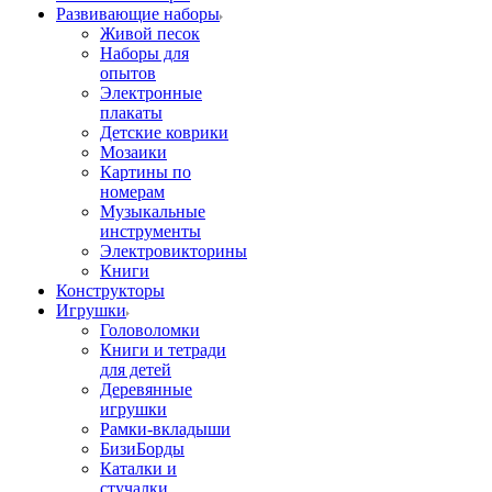
Развивающие наборы
Живой песок
Наборы для
опытов
Электронные
плакаты
Детские коврики
Мозаики
Картины по
номерам
Музыкальные
инструменты
Электровикторины
Книги
Конструкторы
Игрушки
Головоломки
Книги и тетради
для детей
Деревянные
игрушки
Рамки-вкладыши
БизиБорды
Каталки и
стучалки