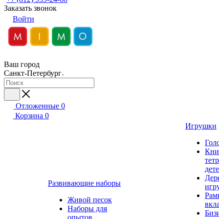
Заказать звонок
Войти
Ваш город
Санкт-Петербург
Отложенные
0
Корзина
0
Игрушки
Гол
Кни
тет
дет
Дер
Развивающие наборы
игр
Рам
Живой песок
вкл
Наборы для
Биз
опытов