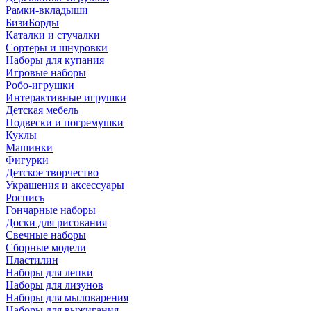
Рамки-вкладыши
БизиБорды
Каталки и стучалки
Сортеры и шнуровки
Наборы для купания
Игровые наборы
Робо-игрушки
Интерактивные игрушки
Детская мебель
Подвески и погремушки
Куклы
Машинки
Фигурки
Детское творчество
Украшения и аксессуары
Роспись
Гончарные наборы
Доски для рисования
Свечные наборы
Сборные модели
Пластилин
Наборы для лепки
Наборы для лизунов
Наборы для мыловарения
Наборы для выжигания