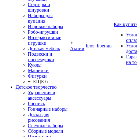
Сортеры и
шнуровки
Наборы для
купания
Как купит
Игровые наборы
Робо-игрушки
Усло
Интерактивные
опла
игрушки
Блог
Бренды
Усло
Детская мебель
Акции
дост
Подвески и
Гара
погремушки
на т
Куклы
Машинки
Фигурки
+ ЕЩЕ 6
Детское творчество
Украшения и
аксессуары
Роспись
Гончарные наборы
Доски для
рисования
Свечные наборы
Сборные модели
Пластилин