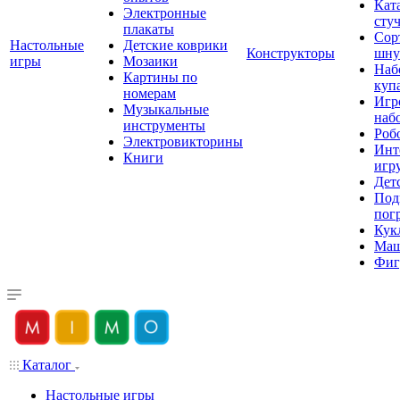
Кат
Электронные
сту
плакаты
Сор
Настольные
Детские коврики
Конструкторы
шну
игры
Мозаики
Наб
Картины по
куп
номерам
Игр
Музыкальные
наб
инструменты
Роб
Электровикторины
Инт
Книги
игр
Дет
Под
пог
Кук
Ма
Фиг
Каталог
Настольные игры