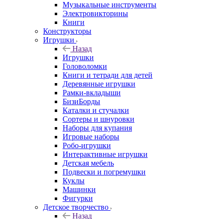
Музыкальные инструменты
Электровикторины
Книги
Конструкторы
Игрушки
Назад
Игрушки
Головоломки
Книги и тетради для детей
Деревянные игрушки
Рамки-вкладыши
БизиБорды
Каталки и стучалки
Сортеры и шнуровки
Наборы для купания
Игровые наборы
Робо-игрушки
Интерактивные игрушки
Детская мебель
Подвески и погремушки
Куклы
Машинки
Фигурки
Детское творчество
Назад