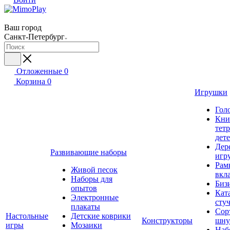
Ваш город
Санкт-Петербург
Отложенные
0
Корзина
0
Игрушки
Гол
Кни
тет
дет
Дер
Развивающие наборы
игр
Рам
Живой песок
вкл
Наборы для
Биз
опытов
Кат
Электронные
сту
плакаты
Сор
Настольные
Детские коврики
Конструкторы
шну
игры
Мозаики
Наб