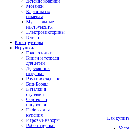
Детские коврики
Мозаики
Картины по
номерам
Музыкальные
инструменты
Электровикторины
Книги
Конструкторы
Игрушки
Головоломки
Книги и тетради
для детей
Деревянные
игрушки
Рамки-вкладыши
БизиБорды
Каталки и
стучалки
Сортеры и
шнуровки
Наборы для
купания
Как купит
Игровые наборы
Робо-игрушки
Усло