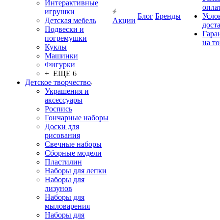
Интерактивные
опла
игрушки
Блог
Бренды
Усло
Детская мебель
Акции
дост
Подвески и
Гара
погремушки
на т
Куклы
Машинки
Фигурки
+ ЕЩЕ 6
Детское творчество
Украшения и
аксессуары
Роспись
Гончарные наборы
Доски для
рисования
Свечные наборы
Сборные модели
Пластилин
Наборы для лепки
Наборы для
лизунов
Наборы для
мыловарения
Наборы для