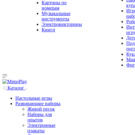
Картины по
куп
номерам
Игр
Музыкальные
наб
инструменты
Роб
Электровикторины
Инт
Книги
игр
Дет
Под
пог
Кук
Ма
Фиг
Каталог
Настольные игры
Развивающие наборы
Живой песок
Наборы для
опытов
Электронные
плакаты