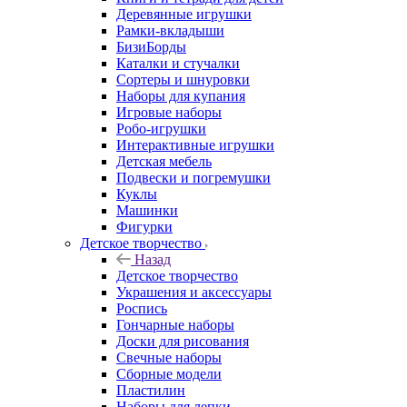
Деревянные игрушки
Рамки-вкладыши
БизиБорды
Каталки и стучалки
Сортеры и шнуровки
Наборы для купания
Игровые наборы
Робо-игрушки
Интерактивные игрушки
Детская мебель
Подвески и погремушки
Куклы
Машинки
Фигурки
Детское творчество
Назад
Детское творчество
Украшения и аксессуары
Роспись
Гончарные наборы
Доски для рисования
Свечные наборы
Сборные модели
Пластилин
Наборы для лепки