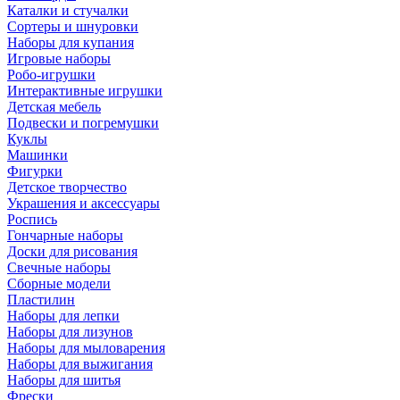
Каталки и стучалки
Сортеры и шнуровки
Наборы для купания
Игровые наборы
Робо-игрушки
Интерактивные игрушки
Детская мебель
Подвески и погремушки
Куклы
Машинки
Фигурки
Детское творчество
Украшения и аксессуары
Роспись
Гончарные наборы
Доски для рисования
Свечные наборы
Сборные модели
Пластилин
Наборы для лепки
Наборы для лизунов
Наборы для мыловарения
Наборы для выжигания
Наборы для шитья
Фрески