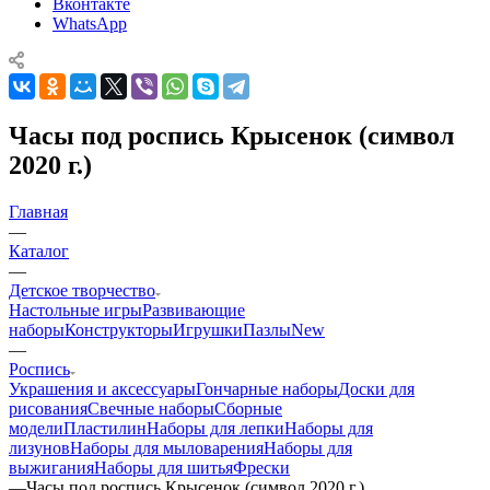
Вконтакте
WhatsApp
Часы под роспись Крысенок (символ
2020 г.)
Главная
—
Каталог
—
Детское творчество
Настольные игры
Развивающие
наборы
Конструкторы
Игрушки
Пазлы
New
—
Роспись
Украшения и аксессуары
Гончарные наборы
Доски для
рисования
Свечные наборы
Сборные
модели
Пластилин
Наборы для лепки
Наборы для
лизунов
Наборы для мыловарения
Наборы для
выжигания
Наборы для шитья
Фрески
—
Часы под роспись Крысенок (символ 2020 г.)