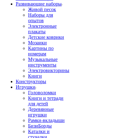
Развивающие наборы
Живой песок
Наборы для
опытов
Электронные
плакаты
Детские коврики
Мозаики
Картины по
номерам
Музыкальные
инструменты
Электровикторины
Книги
Конструкторы
Игрушки
Головоломки
Книги и тетради
для детей
Деревянные
игрушки
Рамки-вкладыши
БизиБорды
Каталки и
стучалки