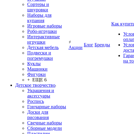
Сортеры и
шнуровки
Наборы для
купания
Как купит
Игровые наборы
Робо-игрушки
Усло
Интерактивные
опла
игрушки
Блог
Бренды
Усло
Детская мебель
Акции
дост
Подвески и
Гара
погремушки
на т
Куклы
Машинки
Фигурки
+ ЕЩЕ 6
Детское творчество
Украшения и
аксессуары
Роспись
Гончарные наборы
Доски для
рисования
Свечные наборы
Сборные модели
Пластилин