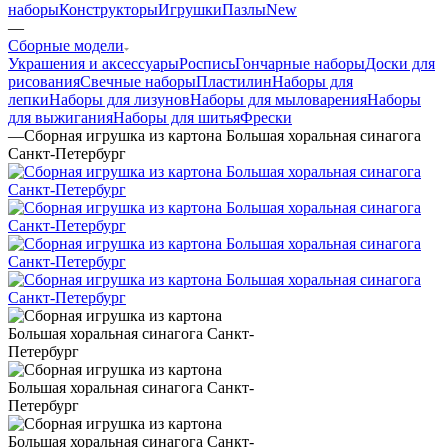
наборы
Конструкторы
Игрушки
Пазлы
New
—
Сборные модели
Украшения и аксессуары
Роспись
Гончарные наборы
Доски для
рисования
Свечные наборы
Пластилин
Наборы для
лепки
Наборы для лизунов
Наборы для мыловарения
Наборы
для выжигания
Наборы для шитья
Фрески
—
Сборная игрушка из картона Большая хоральная синагога
Санкт-Петербург