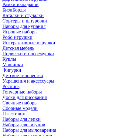
Рамки-вкладыши
БизиБорды
Каталки и стучалки
Сортеры и шнуровки
Наборы для купания
Игровые наборы
Робо-игрушки
Интерактивные игрушки
Детская мебель
Подвески и погремушки
Куклы
Машинки
Фигурки
Детское творчество
Украшения и аксессуары
Роспись
Гончарные наборы
Доски для рисования
Свечные наборы
Сборные модели
Пластилин
Наборы для лепки
Наборы для лизунов
Наборы для мыловарения
Наборы для выжигания