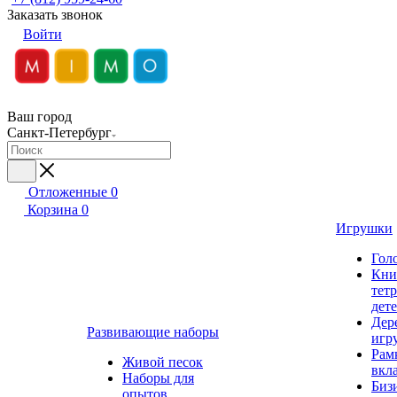
Заказать звонок
Войти
Ваш город
Санкт-Петербург
Отложенные
0
Корзина
0
Игрушки
Гол
Кни
тет
дет
Дер
Развивающие наборы
игр
Рам
Живой песок
вкл
Наборы для
Биз
опытов