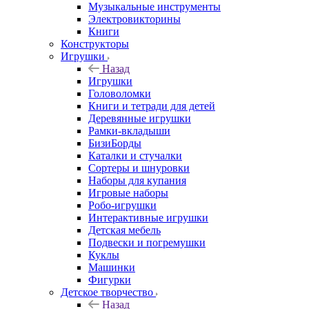
Музыкальные инструменты
Электровикторины
Книги
Конструкторы
Игрушки
Назад
Игрушки
Головоломки
Книги и тетради для детей
Деревянные игрушки
Рамки-вкладыши
БизиБорды
Каталки и стучалки
Сортеры и шнуровки
Наборы для купания
Игровые наборы
Робо-игрушки
Интерактивные игрушки
Детская мебель
Подвески и погремушки
Куклы
Машинки
Фигурки
Детское творчество
Назад