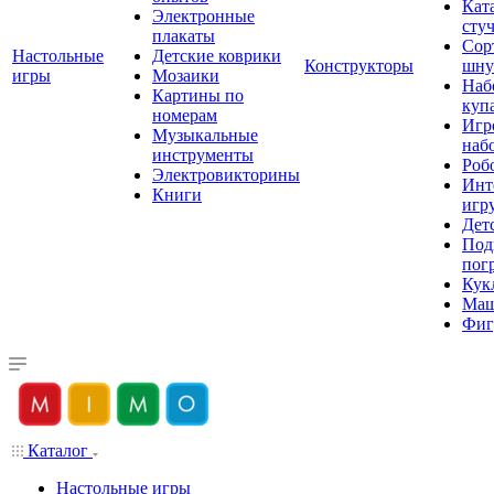
Кат
Электронные
сту
плакаты
Сор
Настольные
Детские коврики
Конструкторы
шну
игры
Мозаики
Наб
Картины по
куп
номерам
Игр
Музыкальные
наб
инструменты
Роб
Электровикторины
Инт
Книги
игр
Дет
Под
пог
Кук
Ма
Фиг
Каталог
Настольные игры