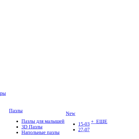
ары
Пазлы
New
Пазлы для малышей
+ ЕЩЕ
15-03
3D Пазлы
27-07
Напольные пазлы