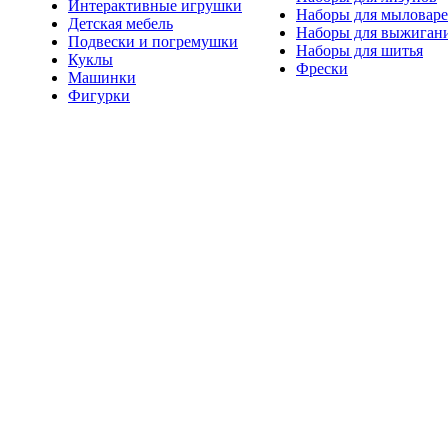
Интерактивные игрушки
Наборы для мыловар
Детская мебель
Наборы для выжиган
Подвески и погремушки
Наборы для шитья
Куклы
Фрески
Машинки
Фигурки