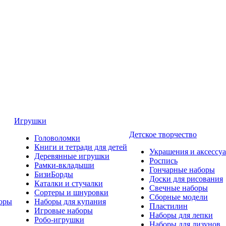
Игрушки
Детское творчество
Головоломки
Книги и тетради для детей
Украшения и аксессу
Деревянные игрушки
Роспись
Рамки-вкладыши
Гончарные наборы
БизиБорды
Доски для рисования
Каталки и стучалки
Свечные наборы
Сортеры и шнуровки
Сборные модели
оры
Наборы для купания
Пластилин
Игровые наборы
Наборы для лепки
Робо-игрушки
Наборы для лизунов