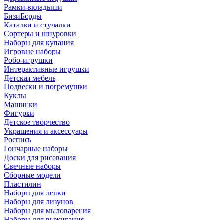
Рамки-вкладыши
БизиБорды
Каталки и стучалки
Сортеры и шнуровки
Наборы для купания
Игровые наборы
Робо-игрушки
Интерактивные игрушки
Детская мебель
Подвески и погремушки
Куклы
Машинки
Фигурки
Детское творчество
Украшения и аксессуары
Роспись
Гончарные наборы
Доски для рисования
Свечные наборы
Сборные модели
Пластилин
Наборы для лепки
Наборы для лизунов
Наборы для мыловарения
Наборы для выжигания