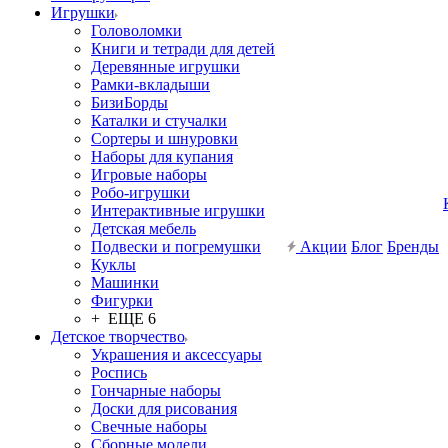
Игрушки
Головоломки
Книги и тетради для детей
Деревянные игрушки
Рамки-вкладыши
БизиБорды
Каталки и стучалки
Сортеры и шнуровки
Наборы для купания
Игровые наборы
Робо-игрушки
Интерактивные игрушки
Детская мебель
Подвески и погремушки
Акции
Блог
Бренды
Куклы
Машинки
Фигурки
+ ЕЩЕ 6
Детское творчество
Украшения и аксессуары
Роспись
Гончарные наборы
Доски для рисования
Свечные наборы
Сборные модели