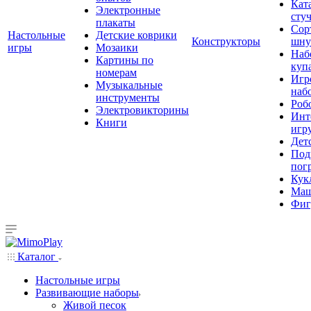
Кат
Электронные
сту
плакаты
Сор
Настольные
Детские коврики
Конструкторы
шну
игры
Мозаики
Наб
Картины по
куп
номерам
Игр
Музыкальные
наб
инструменты
Роб
Электровикторины
Инт
Книги
игр
Дет
Под
пог
Кук
Ма
Фиг
Каталог
Настольные игры
Развивающие наборы
Живой песок