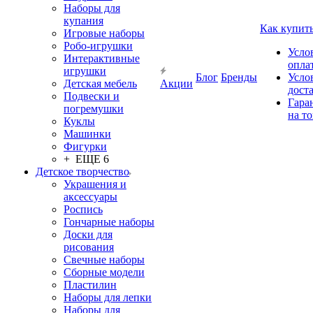
Наборы для
купания
Как купит
Игровые наборы
Робо-игрушки
Усло
Интерактивные
опла
игрушки
Блог
Бренды
Усло
Детская мебель
Акции
дост
Подвески и
Гара
погремушки
на т
Куклы
Машинки
Фигурки
+ ЕЩЕ 6
Детское творчество
Украшения и
аксессуары
Роспись
Гончарные наборы
Доски для
рисования
Свечные наборы
Сборные модели
Пластилин
Наборы для лепки
Наборы для