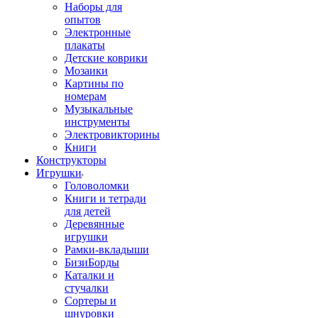
Наборы для
опытов
Электронные
плакаты
Детские коврики
Мозаики
Картины по
номерам
Музыкальные
инструменты
Электровикторины
Книги
Конструкторы
Игрушки
Головоломки
Книги и тетради
для детей
Деревянные
игрушки
Рамки-вкладыши
БизиБорды
Каталки и
стучалки
Сортеры и
шнуровки