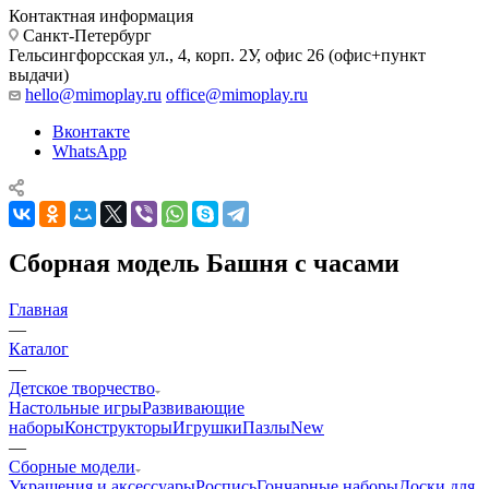
Контактная информация
Санкт-Петербург
Гельсингфорсская ул., 4, корп. 2У, офис 26 (офис+пункт
выдачи)
hello@mimoplay.ru
office@mimoplay.ru
Вконтакте
WhatsApp
Сборная модель Башня с часами
Главная
—
Каталог
—
Детское творчество
Настольные игры
Развивающие
наборы
Конструкторы
Игрушки
Пазлы
New
—
Сборные модели
Украшения и аксессуары
Роспись
Гончарные наборы
Доски для