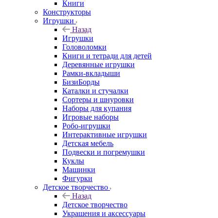
Книги
Конструкторы
Игрушки
Назад
Игрушки
Головоломки
Книги и тетради для детей
Деревянные игрушки
Рамки-вкладыши
БизиБорды
Каталки и стучалки
Сортеры и шнуровки
Наборы для купания
Игровые наборы
Робо-игрушки
Интерактивные игрушки
Детская мебель
Подвески и погремушки
Куклы
Машинки
Фигурки
Детское творчество
Назад
Детское творчество
Украшения и аксессуары