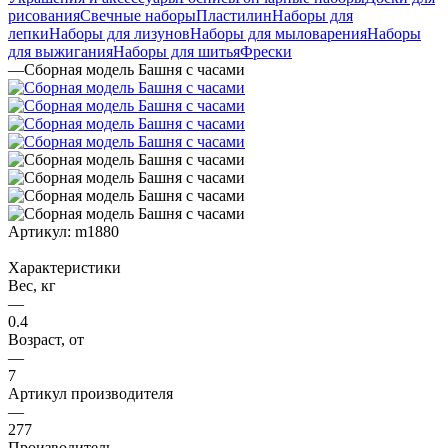
рисования
Свечные наборы
Пластилин
Наборы для
лепки
Наборы для лизунов
Наборы для мыловарения
Наборы
для выжигания
Наборы для шитья
Фрески
—
Сборная модель Башня с часами
Артикул:
m1880
Характеристики
Вес, кг
—
0.4
Возраст, от
—
7
Артикул производителя
—
277
Производитель