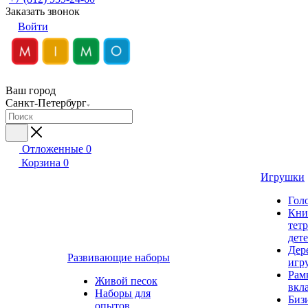
Заказать звонок
Войти
Ваш город
Санкт-Петербург
Отложенные
0
Корзина
0
Игрушки
Гол
Кни
тет
дет
Дер
Развивающие наборы
игр
Рам
Живой песок
вкл
Наборы для
Биз
опытов