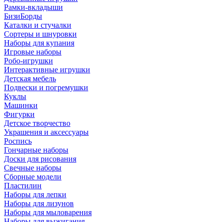
Рамки-вкладыши
БизиБорды
Каталки и стучалки
Сортеры и шнуровки
Наборы для купания
Игровые наборы
Робо-игрушки
Интерактивные игрушки
Детская мебель
Подвески и погремушки
Куклы
Машинки
Фигурки
Детское творчество
Украшения и аксессуары
Роспись
Гончарные наборы
Доски для рисования
Свечные наборы
Сборные модели
Пластилин
Наборы для лепки
Наборы для лизунов
Наборы для мыловарения
Наборы для выжигания