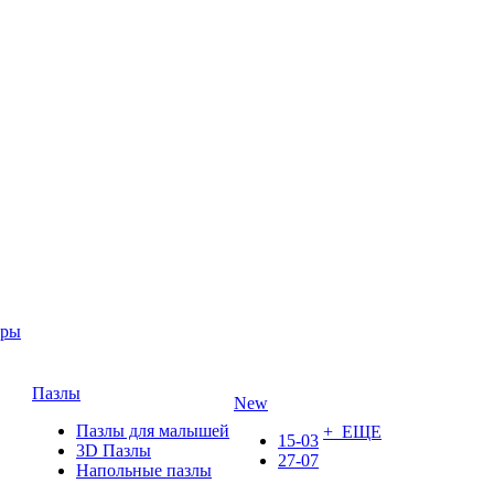
ары
Пазлы
New
Пазлы для малышей
+ ЕЩЕ
15-03
3D Пазлы
27-07
Напольные пазлы