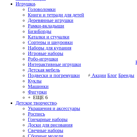
Игрушки
Головоломки
Книги и тетради для детей
Деревянные игрушки
Рамки-вкладыши
БизиБорды
Каталки и стучалки
Сортеры и шнуровки
Наборы для купания
Игровые наборы
Робо-игрушки
Интерактивные игрушки
Детская мебель
Подвески и погремушки
Акции
Блог
Бренды
Куклы
Машинки
Фигурки
+ ЕЩЕ 6
Детское творчество
Украшения и аксессуары
Роспись
Гончарные наборы
Доски для рисования
Свечные наборы
Сборные модели