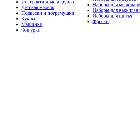
Интерактивные игрушки
Наборы для мыловар
Детская мебель
Наборы для выжиган
Подвески и погремушки
Наборы для шитья
Куклы
Фрески
Машинки
Фигурки