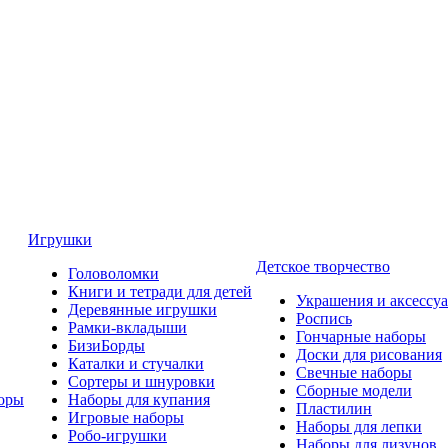
Игрушки
Детское творчество
Головоломки
Книги и тетради для детей
Украшения и аксессу
Деревянные игрушки
Роспись
Рамки-вкладыши
Гончарные наборы
БизиБорды
Доски для рисования
Каталки и стучалки
Свечные наборы
Сортеры и шнуровки
Сборные модели
оры
Наборы для купания
Пластилин
Игровые наборы
Наборы для лепки
Робо-игрушки
Наборы для лизунов