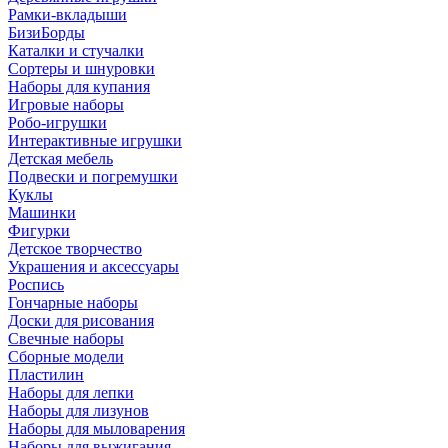
Рамки-вкладыши
БизиБорды
Каталки и стучалки
Сортеры и шнуровки
Наборы для купания
Игровые наборы
Робо-игрушки
Интерактивные игрушки
Детская мебель
Подвески и погремушки
Куклы
Машинки
Фигурки
Детское творчество
Украшения и аксессуары
Роспись
Гончарные наборы
Доски для рисования
Свечные наборы
Сборные модели
Пластилин
Наборы для лепки
Наборы для лизунов
Наборы для мыловарения
Наборы для выжигания