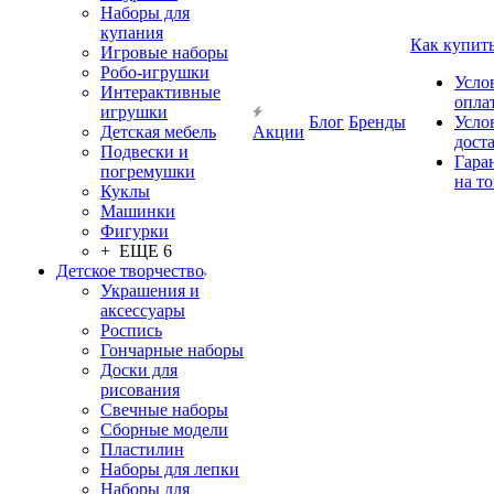
Наборы для
купания
Как купит
Игровые наборы
Робо-игрушки
Усло
Интерактивные
опла
игрушки
Блог
Бренды
Усло
Детская мебель
Акции
дост
Подвески и
Гара
погремушки
на т
Куклы
Машинки
Фигурки
+ ЕЩЕ 6
Детское творчество
Украшения и
аксессуары
Роспись
Гончарные наборы
Доски для
рисования
Свечные наборы
Сборные модели
Пластилин
Наборы для лепки
Наборы для