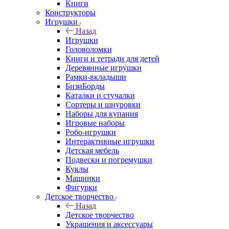
Книги
Конструкторы
Игрушки
Назад
Игрушки
Головоломки
Книги и тетради для детей
Деревянные игрушки
Рамки-вкладыши
БизиБорды
Каталки и стучалки
Сортеры и шнуровки
Наборы для купания
Игровые наборы
Робо-игрушки
Интерактивные игрушки
Детская мебель
Подвески и погремушки
Куклы
Машинки
Фигурки
Детское творчество
Назад
Детское творчество
Украшения и аксессуары