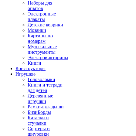
Наборы для
опытов
Электронные
плакаты
Детские коврики
Мозаики
Картины по
номерам
Музыкальные
инструменты
Электровикторины
Книги
Конструкторы
Игрушки
Головоломки
Книги и тетради
для детей
Деревянные
игрушки
Рамки-вкладыши
БизиБорды
Каталки и
стучалки
Сортеры и
шнуровки