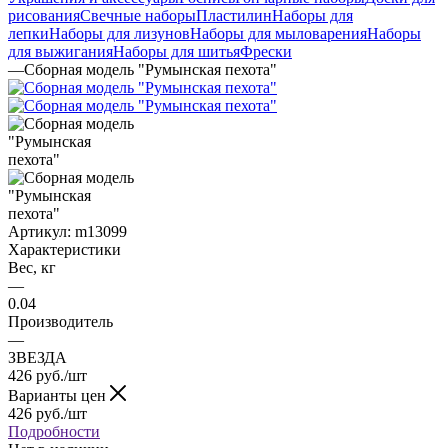
рисования
Свечные наборы
Пластилин
Наборы для
лепки
Наборы для лизунов
Наборы для мыловарения
Наборы
для выжигания
Наборы для шитья
Фрески
—
Сборная модель "Румынская пехота"
Артикул:
m13099
Характеристики
Вес, кг
—
0.04
Производитель
—
ЗВЕЗДА
426
руб.
/шт
Варианты цен
426
руб.
/шт
Подробности