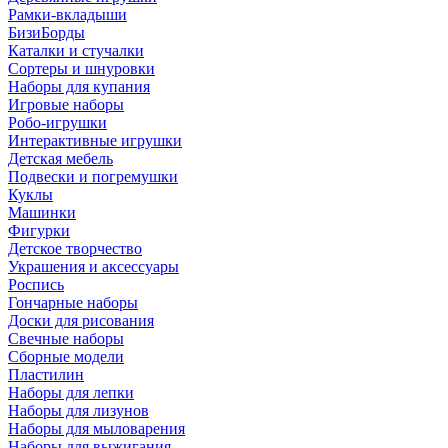
Рамки-вкладыши
БизиБорды
Каталки и стучалки
Сортеры и шнуровки
Наборы для купания
Игровые наборы
Робо-игрушки
Интерактивные игрушки
Детская мебель
Подвески и погремушки
Куклы
Машинки
Фигурки
Детское творчество
Украшения и аксессуары
Роспись
Гончарные наборы
Доски для рисования
Свечные наборы
Сборные модели
Пластилин
Наборы для лепки
Наборы для лизунов
Наборы для мыловарения
Наборы для выжигания