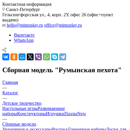
Контактная информация
Санкт-Петербург
Гельсингфорсская ул., 4, корп. 2У, офис 26 (офис+пункт
выдачи)
hello@mimoplay.ru
office@mimoplay.ru
Вконтакте
WhatsApp
Сборная модель "Румынская пехота"
Главная
—
Каталог
—
Детское творчество
Настольные игры
Развивающие
наборы
Конструкторы
Игрушки
Пазлы
New
—
Сборные модели
Украшения и аксессуары
Роспись
Гончарные наборы
Доски для