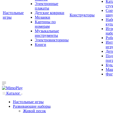
Кат
Электронные
сту
плакаты
Сор
Настольные
Детские коврики
Конструкторы
шну
игры
Мозаики
Наб
Картины по
куп
номерам
Игр
Музыкальные
наб
инструменты
Роб
Электровикторины
Инт
Книги
игр
Дет
Под
пог
Кук
Ма
Фиг
Каталог
Настольные игры
Развивающие наборы
Живой песок