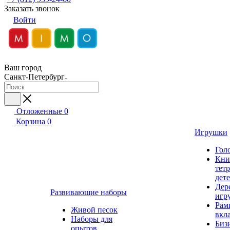
Заказать звонок
Войти
Ваш город
Санкт-Петербург
Отложенные
0
Корзина
0
Игрушки
Гол
Кни
тет
дет
Дер
Развивающие наборы
игр
Рам
Живой песок
вкл
Наборы для
Биз
опытов