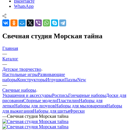
Вконтакте
WhatsApp
Свечная студия Морская тайна
Главная
—
Каталог
—
Детское творчество
Настольные игры
Развивающие
наборы
Конструкторы
Игрушки
Пазлы
New
—
Свечные наборы
Украшения и аксессуары
Роспись
Гончарные наборы
Доски для
рисования
Сборные модели
Пластилин
Наборы для
лепки
Наборы для лизунов
Наборы для мыловарения
Наборы
для выжигания
Наборы для шитья
Фрески
—
Свечная студия Морская тайна