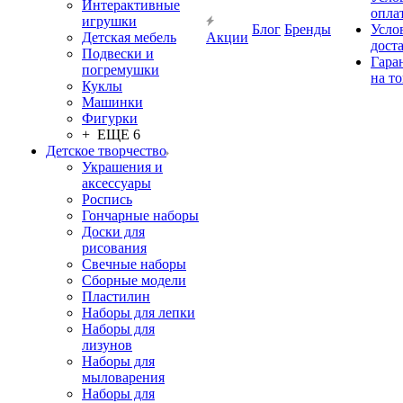
Интерактивные
опла
игрушки
Блог
Бренды
Усло
Детская мебель
Акции
дост
Подвески и
Гара
погремушки
на т
Куклы
Машинки
Фигурки
+ ЕЩЕ 6
Детское творчество
Украшения и
аксессуары
Роспись
Гончарные наборы
Доски для
рисования
Свечные наборы
Сборные модели
Пластилин
Наборы для лепки
Наборы для
лизунов
Наборы для
мыловарения
Наборы для