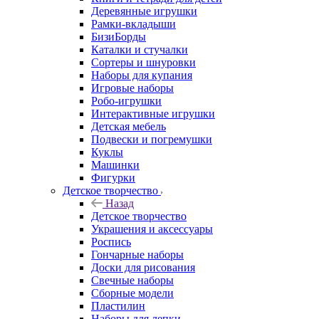
Деревянные игрушки
Рамки-вкладыши
БизиБорды
Каталки и стучалки
Сортеры и шнуровки
Наборы для купания
Игровые наборы
Робо-игрушки
Интерактивные игрушки
Детская мебель
Подвески и погремушки
Куклы
Машинки
Фигурки
Детское творчество
Назад
Детское творчество
Украшения и аксессуары
Роспись
Гончарные наборы
Доски для рисования
Свечные наборы
Сборные модели
Пластилин
Наборы для лепки