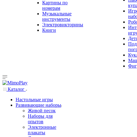
Картины по
куп
номерам
Игр
Музыкальные
наб
инструменты
Роб
Электровикторины
Инт
Книги
игр
Дет
Под
пог
Кук
Ма
Фиг
Каталог
Настольные игры
Развивающие наборы
Живой песок
Наборы для
опытов
Электронные
плакаты