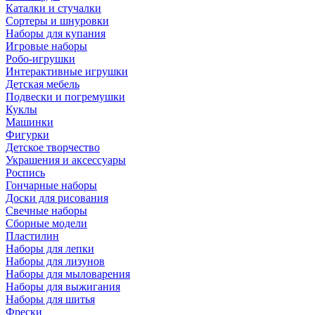
Каталки и стучалки
Сортеры и шнуровки
Наборы для купания
Игровые наборы
Робо-игрушки
Интерактивные игрушки
Детская мебель
Подвески и погремушки
Куклы
Машинки
Фигурки
Детское творчество
Украшения и аксессуары
Роспись
Гончарные наборы
Доски для рисования
Свечные наборы
Сборные модели
Пластилин
Наборы для лепки
Наборы для лизунов
Наборы для мыловарения
Наборы для выжигания
Наборы для шитья
Фрески