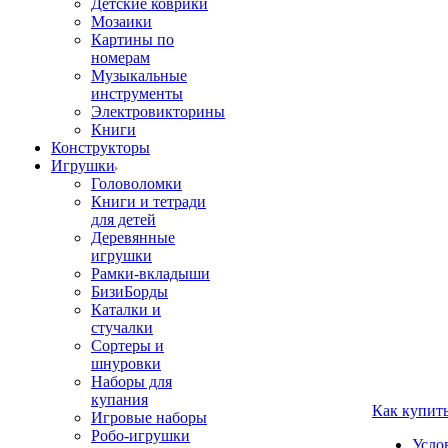
Детские коврики
Мозаики
Картины по
номерам
Музыкальные
инструменты
Электровикторины
Книги
Конструкторы
Игрушки
Головоломки
Книги и тетради
для детей
Деревянные
игрушки
Рамки-вкладыши
БизиБорды
Каталки и
стучалки
Сортеры и
шнуровки
Наборы для
купания
Как купит
Игровые наборы
Робо-игрушки
Усло