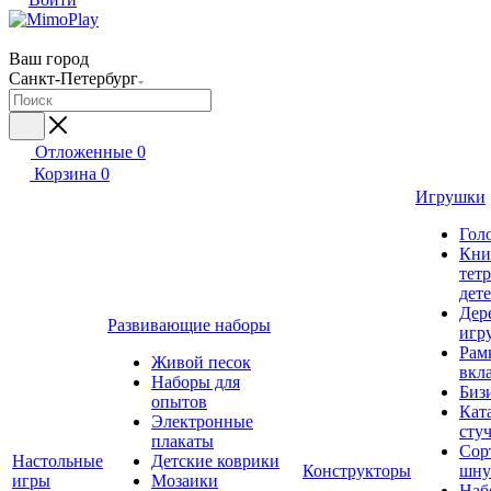
Ваш город
Санкт-Петербург
Отложенные
0
Корзина
0
Игрушки
Гол
Кни
тет
дет
Дер
Развивающие наборы
игр
Рам
Живой песок
вкл
Наборы для
Биз
опытов
Кат
Электронные
сту
плакаты
Сор
Настольные
Детские коврики
Конструкторы
шну
игры
Мозаики
Наб