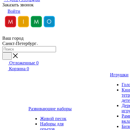
Заказать звонок
Войти
Ваш город
Санкт-Петербург
Отложенные
0
Корзина
0
Игрушки
Гол
Кни
тет
дет
Дер
Развивающие наборы
игр
Рам
Живой песок
вкл
Наборы для
Биз
опытов