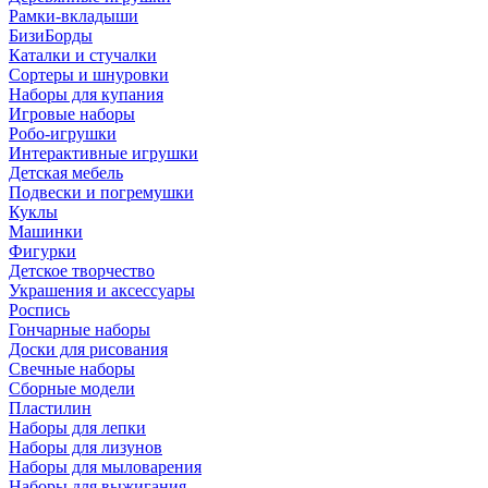
Рамки-вкладыши
БизиБорды
Каталки и стучалки
Сортеры и шнуровки
Наборы для купания
Игровые наборы
Робо-игрушки
Интерактивные игрушки
Детская мебель
Подвески и погремушки
Куклы
Машинки
Фигурки
Детское творчество
Украшения и аксессуары
Роспись
Гончарные наборы
Доски для рисования
Свечные наборы
Сборные модели
Пластилин
Наборы для лепки
Наборы для лизунов
Наборы для мыловарения
Наборы для выжигания