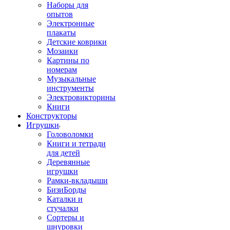
Наборы для
опытов
Электронные
плакаты
Детские коврики
Мозаики
Картины по
номерам
Музыкальные
инструменты
Электровикторины
Книги
Конструкторы
Игрушки
Головоломки
Книги и тетради
для детей
Деревянные
игрушки
Рамки-вкладыши
БизиБорды
Каталки и
стучалки
Сортеры и
шнуровки