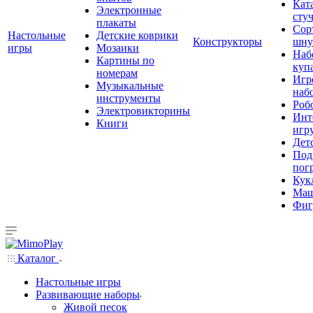
Кат
Электронные
сту
плакаты
Сор
Настольные
Детские коврики
Конструкторы
шну
игры
Мозаики
Наб
Картины по
куп
номерам
Игр
Музыкальные
наб
инструменты
Роб
Электровикторины
Инт
Книги
игр
Дет
Под
пог
Кук
Ма
Фиг
Каталог
Настольные игры
Развивающие наборы
Живой песок