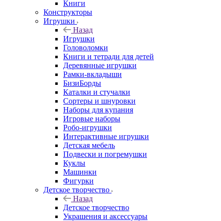
Книги
Конструкторы
Игрушки
Назад
Игрушки
Головоломки
Книги и тетради для детей
Деревянные игрушки
Рамки-вкладыши
БизиБорды
Каталки и стучалки
Сортеры и шнуровки
Наборы для купания
Игровые наборы
Робо-игрушки
Интерактивные игрушки
Детская мебель
Подвески и погремушки
Куклы
Машинки
Фигурки
Детское творчество
Назад
Детское творчество
Украшения и аксессуары