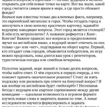
открывать для себя новые точки на карте. Вот вы знали, какой
город считается самым ярким в мире, а где просто обожают
фондю?
Вначале вам известны только два ключевых факта, например,
это европейский мегаполис в горах. Чтобы отгадать город и
заполучить в свою копилку красочную карточку, задавайте
ведущему наводящие вопросы. Этот город является столицей?
В нём есть метрополитен? А название рифмуется с Кинг-
Конгом? Важное правило: все вопросы и предположения
звучат на английском языке, а ведущий может отвечать на них
только «да» или «нет», подглядывая на оборот карты. Первый,
кто отгадает семь городов, объявляется победителем, но игру
можно продолжать, пока длится ваш урок с репетитором,
туристическая поездка или семейная вечеринка.
Полсотни заданий, море знаний и только десять вопросов,
чтобы найти ответ. О чём спросить в первую очередь, а что
поможет принять окончательное решение? Стоит ли взять
подсказку или рисковать при ответе на бонусный вопрос? И
как вообще на английском будет «небоскрёб»? Неспешная
беседа с ведущим или азартное соревнование между двумя
командами — идеальная возможность в игровом формате
изучить новые слова и закрепить знания по теме. А юные
исследователи научатся формулировать и задавать