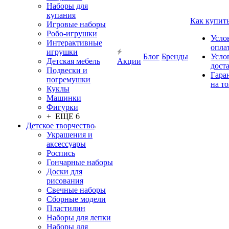
Наборы для
купания
Как купит
Игровые наборы
Робо-игрушки
Усло
Интерактивные
опла
игрушки
Блог
Бренды
Усло
Детская мебель
Акции
дост
Подвески и
Гара
погремушки
на т
Куклы
Машинки
Фигурки
+ ЕЩЕ 6
Детское творчество
Украшения и
аксессуары
Роспись
Гончарные наборы
Доски для
рисования
Свечные наборы
Сборные модели
Пластилин
Наборы для лепки
Наборы для