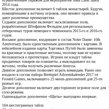
ограниченным тиражом для мероприятия Stadt Land Spielt
2014 года.
Шестое дополнение включает 6 тайлов монастырей. Будучи,
помещёнными в вотчину игроков, они меняют правила и
дают различные преимущества.
Седьмое дополнение включает эксклюзивные поля,
разработанные Штефаном Фельдом для региональных
отборочных туров немецкого чемпионата 2013-го и 2016-го
годов.
Восьмое дополнение, входившее в состав Notre Dame: 10th
Anniversary, было единственным дополнением с картами. В
юбилейном издании карты Торговых Путей были заменены
на красивые и практичные жетоны, поэтому вам не нужно
беспокоиться о протекторах. Игроки не кладут тайлы
проданных товаров на планшеты, а выкладывают их на
жетоны, чтобы получать различные бонусы.
Девятое дополнение позволяет играть командам. Ранее оно
входило в состав набора Brettspiel Adventskalender 2017 от
Frosted Games, включавшего 25 мини-дополнений для 25-ти
разных игр.
Десятое дополнение включает двустороннее игровое поле для
соло-режима.
Одиннадцатое дополнение «Щиты» выпущено впервые.
164 шестигранных тайла