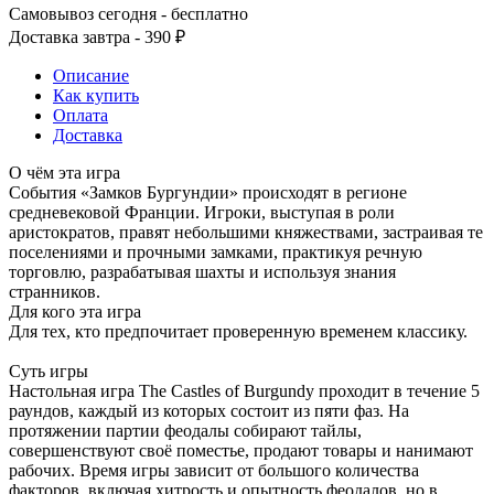
Самовывоз сегодня - бесплатно
Доставка завтра - 390 ₽
Описание
Как купить
Оплата
Доставка
О чём эта игра
События «Замков Бургундии» происходят в регионе
средневековой Франции. Игроки, выступая в роли
аристократов, правят небольшими княжествами, застраивая те
поселениями и прочными замками, практикуя речную
торговлю, разрабатывая шахты и используя знания
странников.
Для кого эта игра
Для тех, кто предпочитает проверенную временем классику.
Суть игры
Настольная игра The Castles of Burgundy проходит в течение 5
раундов, каждый из которых состоит из пяти фаз. На
протяжении партии феодалы собирают тайлы,
совершенствуют своё поместье, продают товары и нанимают
рабочих. Время игры зависит от большого количества
факторов, включая хитрость и опытность феодалов, но в