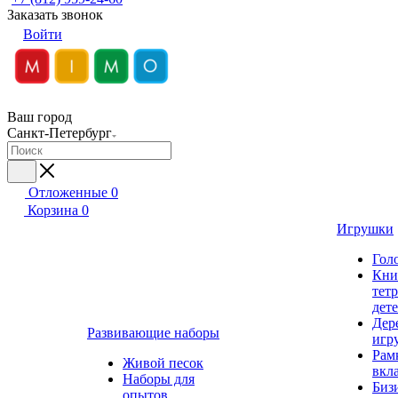
Заказать звонок
Войти
Ваш город
Санкт-Петербург
Отложенные
0
Корзина
0
Игрушки
Гол
Кни
тет
дет
Дер
Развивающие наборы
игр
Рам
Живой песок
вкл
Наборы для
Биз
опытов