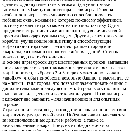
среднем одно путешествие к замкам Бургундии может
занимать от 30 минут до полутора часов игры. Главная
особенность игры – это множество способов получать
победные очки, каждый из которых по-своему эффективен,
поэтому каждый игрок сможет найти свою тактику. Один
предпочитает развивать животноводство, увеличивая свой
престиж благодаря тучным стадам. Другой делает ставку на
корабли, улучшающие инициативу и способствующие
эффективной торговле. Третий застраивает городские
кварталы, хитроумно используя свойства зданий. Список
можно продолжать бесконечно.
В основе игры бросок двух шестигранных кубиков, выпавшие
числа которого и задают возможные действия игрока на этот
ход. Например, выбросив 2 и 5, игрок может использовать
«двойку», чтобы приобрести дозорную башню, и выставить её
на «пятый» тайл города, что позволит задействовать башню с
дополнительными преимуществами. Игроки могут влиять на
выпавшие числа, что снижает влияние удачи. Правила игры
включают два варианта – для начинающих и для опытных
игроков.
Игра заканчивается, когда последний игрок заканчивает свой
ход в пятом раунде пятой фазы. Победные очки начисляются
за неиспользованные деньги и рабочих, а также за
недоставленные товары. Бонусные победные очки за
определенные тайлы поселений начисляются в конце игры.