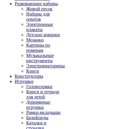
Развивающие наборы
Живой песок
Наборы для
опытов
Электронные
плакаты
Детские коврики
Мозаики
Картины по
номерам
Музыкальные
инструменты
Электровикторины
Книги
Конструкторы
Игрушки
Головоломки
Книги и тетради
для детей
Деревянные
игрушки
Рамки-вкладыши
БизиБорды
Каталки и
стучалки