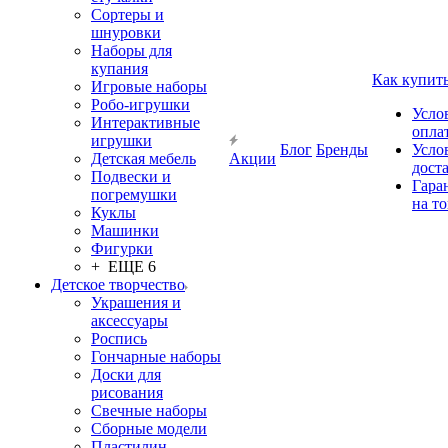
Сортеры и
шнуровки
Наборы для
купания
Как купит
Игровые наборы
Робо-игрушки
Усло
Интерактивные
опла
игрушки
Блог
Бренды
Усло
Детская мебель
Акции
дост
Подвески и
Гара
погремушки
на т
Куклы
Машинки
Фигурки
+ ЕЩЕ 6
Детское творчество
Украшения и
аксессуары
Роспись
Гончарные наборы
Доски для
рисования
Свечные наборы
Сборные модели
Пластилин