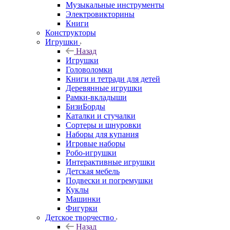
Музыкальные инструменты
Электровикторины
Книги
Конструкторы
Игрушки
Назад
Игрушки
Головоломки
Книги и тетради для детей
Деревянные игрушки
Рамки-вкладыши
БизиБорды
Каталки и стучалки
Сортеры и шнуровки
Наборы для купания
Игровые наборы
Робо-игрушки
Интерактивные игрушки
Детская мебель
Подвески и погремушки
Куклы
Машинки
Фигурки
Детское творчество
Назад