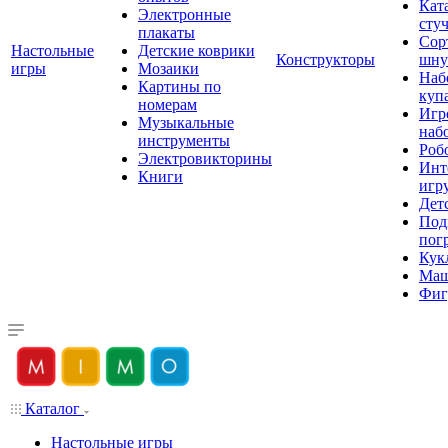
Кат
Электронные
сту
плакаты
Сор
Настольные
Детские коврики
Конструкторы
шну
игры
Мозаики
Наб
Картины по
куп
номерам
Игр
Музыкальные
наб
инструменты
Роб
Электровикторины
Инт
Книги
игр
Дет
Под
пог
Кук
Ма
Фиг
Каталог
Настольные игры