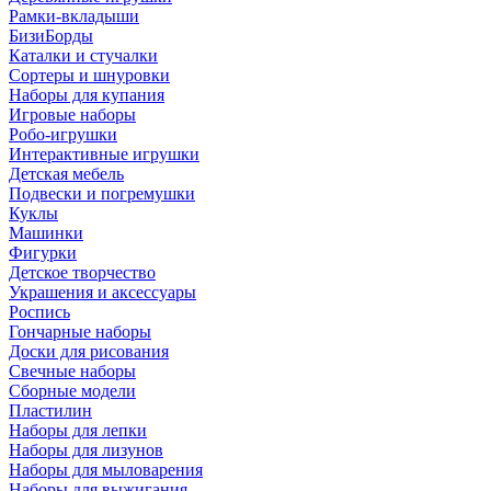
Рамки-вкладыши
БизиБорды
Каталки и стучалки
Сортеры и шнуровки
Наборы для купания
Игровые наборы
Робо-игрушки
Интерактивные игрушки
Детская мебель
Подвески и погремушки
Куклы
Машинки
Фигурки
Детское творчество
Украшения и аксессуары
Роспись
Гончарные наборы
Доски для рисования
Свечные наборы
Сборные модели
Пластилин
Наборы для лепки
Наборы для лизунов
Наборы для мыловарения
Наборы для выжигания