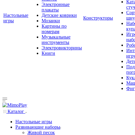
Кат
Электронные
сту
плакаты
Сор
Настольные
Детские коврики
Конструкторы
шну
игры
Мозаики
Наб
Картины по
куп
номерам
Игр
Музыкальные
наб
инструменты
Роб
Электровикторины
Инт
Книги
игр
Дет
Под
пог
Кук
Ма
Фиг
Каталог
Настольные игры
Развивающие наборы
Живой песок