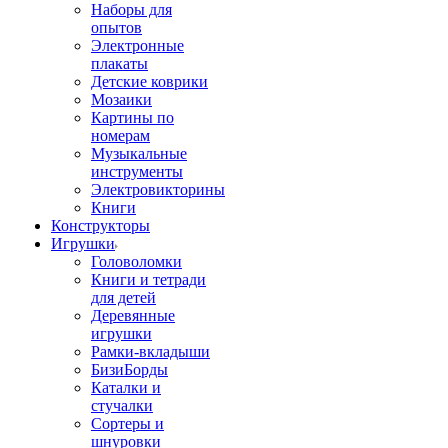
Наборы для
опытов
Электронные
плакаты
Детские коврики
Мозаики
Картины по
номерам
Музыкальные
инструменты
Электровикторины
Книги
Конструкторы
Игрушки
Головоломки
Книги и тетради
для детей
Деревянные
игрушки
Рамки-вкладыши
БизиБорды
Каталки и
стучалки
Сортеры и
шнуровки