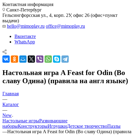
Контактная информация
Санкт-Петербург
Гельсингфорсская ул., 4, корп. 2У, офис 26 (офис+пункт
выдачи)
hello@mimoplay.ru
office@mimoplay.ru
Вконтакте
WhatsApp
Настольная игра A Feast for Odin (Во
славу Одина) (правила на англ языке)
Главная
—
Каталог
—
New
Настольные игры
Развивающие
наборы
Конструкторы
Игрушки
Детское творчество
Пазлы
—
Настольная игра A Feast for Odin (Во славу Одина) (правила