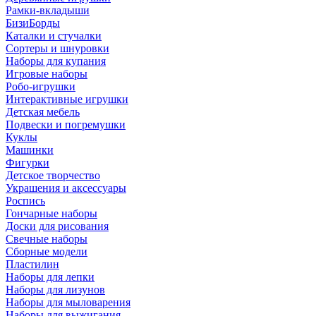
Рамки-вкладыши
БизиБорды
Каталки и стучалки
Сортеры и шнуровки
Наборы для купания
Игровые наборы
Робо-игрушки
Интерактивные игрушки
Детская мебель
Подвески и погремушки
Куклы
Машинки
Фигурки
Детское творчество
Украшения и аксессуары
Роспись
Гончарные наборы
Доски для рисования
Свечные наборы
Сборные модели
Пластилин
Наборы для лепки
Наборы для лизунов
Наборы для мыловарения
Наборы для выжигания