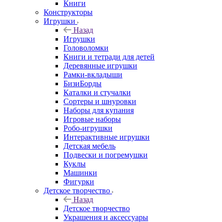
Книги
Конструкторы
Игрушки
Назад
Игрушки
Головоломки
Книги и тетради для детей
Деревянные игрушки
Рамки-вкладыши
БизиБорды
Каталки и стучалки
Сортеры и шнуровки
Наборы для купания
Игровые наборы
Робо-игрушки
Интерактивные игрушки
Детская мебель
Подвески и погремушки
Куклы
Машинки
Фигурки
Детское творчество
Назад
Детское творчество
Украшения и аксессуары