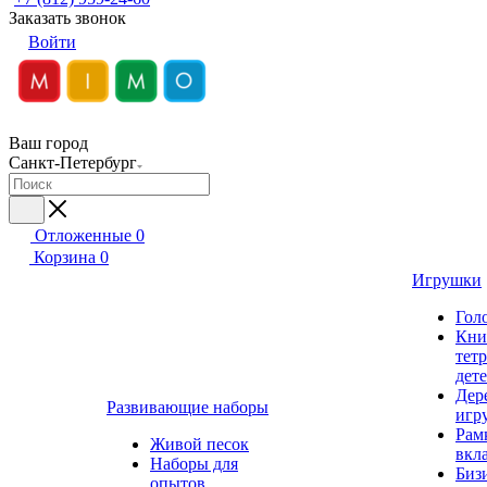
Заказать звонок
Войти
Ваш город
Санкт-Петербург
Отложенные
0
Корзина
0
Игрушки
Гол
Кни
тет
дет
Дер
Развивающие наборы
игр
Рам
Живой песок
вкл
Наборы для
Биз
опытов