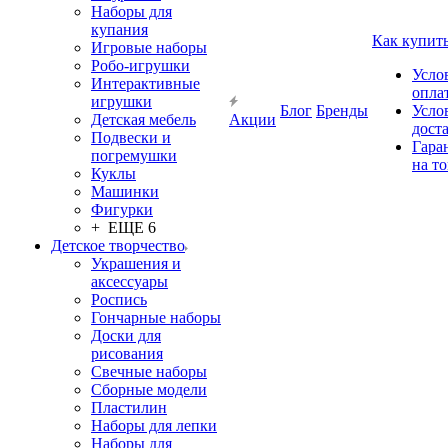
Наборы для
купания
Как купит
Игровые наборы
Робо-игрушки
Усло
Интерактивные
опла
игрушки
Блог
Бренды
Усло
Детская мебель
Акции
дост
Подвески и
Гара
погремушки
на т
Куклы
Машинки
Фигурки
+ ЕЩЕ 6
Детское творчество
Украшения и
аксессуары
Роспись
Гончарные наборы
Доски для
рисования
Свечные наборы
Сборные модели
Пластилин
Наборы для лепки
Наборы для