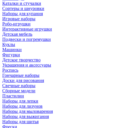
Каталки и стучалки
Сортеры и шнуровки
Наборы для купания
Игровые наборы
Робо-игрушки
Интерактивные игрушки
Детская мебель
Подвески и погремушки
Куклы
Машинки
Фигурки
Детское творчество
Украшения и аксессуары
Роспись
Гончарные наборы
Доски для рисования
Свечные наборы
Сборные модели
Пластилин
Наборы для лепки
Наборы для лизунов
Наборы для мыловарения
Наборы для выжигания
Наборы для шитья
Фрески