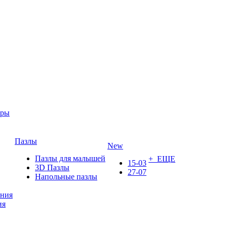
ары
Пазлы
New
Пазлы для малышей
+ ЕЩЕ
15-03
3D Пазлы
27-07
Напольные пазлы
ения
ия