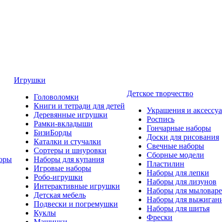
Игрушки
Детское творчество
Головоломки
Книги и тетради для детей
Украшения и аксессу
Деревянные игрушки
Роспись
Рамки-вкладыши
Гончарные наборы
БизиБорды
Доски для рисования
Каталки и стучалки
Свечные наборы
Сортеры и шнуровки
Сборные модели
оры
Наборы для купания
Пластилин
Игровые наборы
Наборы для лепки
Робо-игрушки
Наборы для лизунов
Интерактивные игрушки
Наборы для мыловар
Детская мебель
Наборы для выжиган
Подвески и погремушки
Наборы для шитья
Куклы
Фрески
Машинки