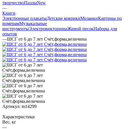
творчество
Пазлы
New
—
Книги
Электронные плакаты
Детские коврики
Мозаики
Картины по
номерам
Музыкальные
инструменты
Электровикторины
Живой песок
Наборы для
опытов
—
ШСГ от 6 до 7 лет Счёт,форма,величина
Артикул:
m14299
Характеристики
Вес, кг
—