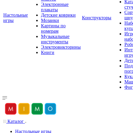
Кат
Электронные
сту
плакаты
Сор
Настольные
Детские коврики
Конструкторы
шну
игры
Мозаики
Наб
Картины по
куп
номерам
Игр
Музыкальные
наб
инструменты
Роб
Электровикторины
Инт
Книги
игр
Дет
Под
пог
Кук
Ма
Фиг
Каталог
Настольные игры