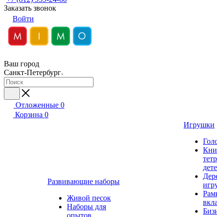
Заказать звонок
Войти
Ваш город
Санкт-Петербург
Отложенные
0
Корзина
0
Игрушки
Гол
Кни
тет
дет
Дер
Развивающие наборы
игр
Рам
Живой песок
вкл
Наборы для
Биз
опытов