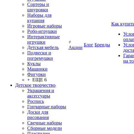
Сортеры и
шнуровки
Наборы для
купания
Как купит
Игровые наборы
Робо-игрушки
Усло
Интерактивные
опла
игрушки
Блог
Бренды
Усло
Детская мебель
Акции
дост
Подвески и
Гара
погремушки
на т
Куклы
Машинки
Фигурки
+ ЕЩЕ 6
Детское творчество
Украшения и
аксессуары
Роспись
Гончарные наборы
Доски для
рисования
Свечные наборы
Сборные модели
Пластилин