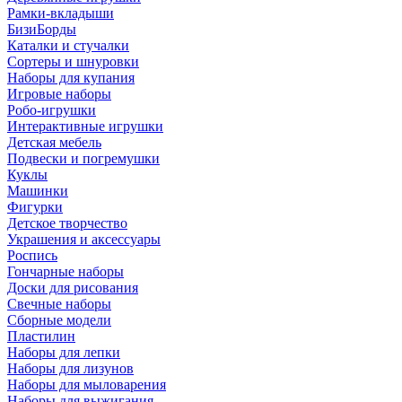
Рамки-вкладыши
БизиБорды
Каталки и стучалки
Сортеры и шнуровки
Наборы для купания
Игровые наборы
Робо-игрушки
Интерактивные игрушки
Детская мебель
Подвески и погремушки
Куклы
Машинки
Фигурки
Детское творчество
Украшения и аксессуары
Роспись
Гончарные наборы
Доски для рисования
Свечные наборы
Сборные модели
Пластилин
Наборы для лепки
Наборы для лизунов
Наборы для мыловарения
Наборы для выжигания