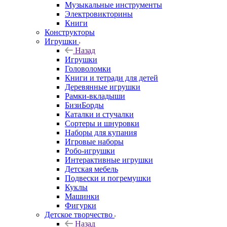
Музыкальные инструменты
Электровикторины
Книги
Конструкторы
Игрушки
Назад
Игрушки
Головоломки
Книги и тетради для детей
Деревянные игрушки
Рамки-вкладыши
БизиБорды
Каталки и стучалки
Сортеры и шнуровки
Наборы для купания
Игровые наборы
Робо-игрушки
Интерактивные игрушки
Детская мебель
Подвески и погремушки
Куклы
Машинки
Фигурки
Детское творчество
Назад