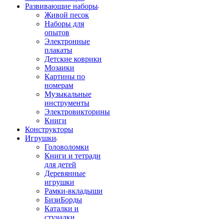
Развивающие наборы
Живой песок
Наборы для
опытов
Электронные
плакаты
Детские коврики
Мозаики
Картины по
номерам
Музыкальные
инструменты
Электровикторины
Книги
Конструкторы
Игрушки
Головоломки
Книги и тетради
для детей
Деревянные
игрушки
Рамки-вкладыши
БизиБорды
Каталки и
стучалки