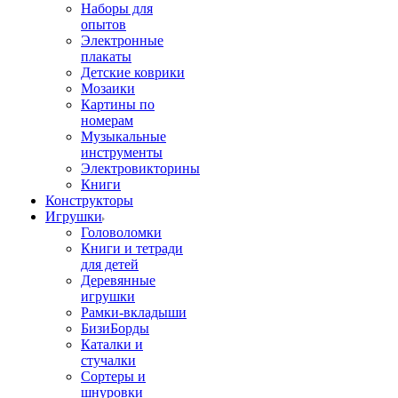
Наборы для
опытов
Электронные
плакаты
Детские коврики
Мозаики
Картины по
номерам
Музыкальные
инструменты
Электровикторины
Книги
Конструкторы
Игрушки
Головоломки
Книги и тетради
для детей
Деревянные
игрушки
Рамки-вкладыши
БизиБорды
Каталки и
стучалки
Сортеры и
шнуровки