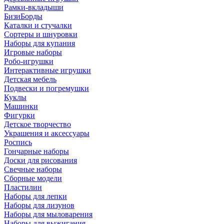
Рамки-вкладыши
БизиБорды
Каталки и стучалки
Сортеры и шнуровки
Наборы для купания
Игровые наборы
Робо-игрушки
Интерактивные игрушки
Детская мебель
Подвески и погремушки
Куклы
Машинки
Фигурки
Детское творчество
Украшения и аксессуары
Роспись
Гончарные наборы
Доски для рисования
Свечные наборы
Сборные модели
Пластилин
Наборы для лепки
Наборы для лизунов
Наборы для мыловарения
Наборы для выжигания