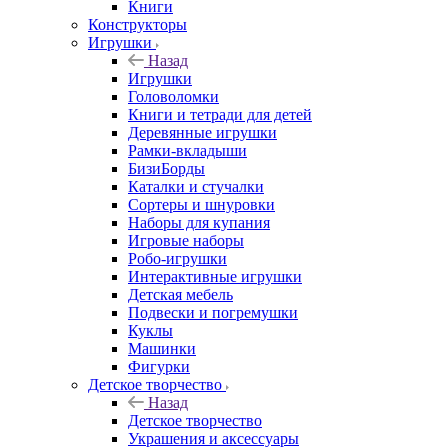
Книги
Конструкторы
Игрушки
Назад
Игрушки
Головоломки
Книги и тетради для детей
Деревянные игрушки
Рамки-вкладыши
БизиБорды
Каталки и стучалки
Сортеры и шнуровки
Наборы для купания
Игровые наборы
Робо-игрушки
Интерактивные игрушки
Детская мебель
Подвески и погремушки
Куклы
Машинки
Фигурки
Детское творчество
Назад
Детское творчество
Украшения и аксессуары