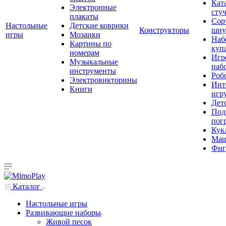
Кат
Электронные
сту
плакаты
Сор
Настольные
Детские коврики
Конструкторы
шну
игры
Мозаики
Наб
Картины по
куп
номерам
Игр
Музыкальные
наб
инструменты
Роб
Электровикторины
Инт
Книги
игр
Дет
Под
пог
Кук
Ма
Фиг
Каталог
Настольные игры
Развивающие наборы
Живой песок