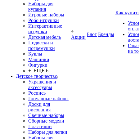
Наборы для
купания
Как купит
Игровые наборы
Робо-игрушки
Усло
Интерактивные
опла
игрушки
Блог
Бренды
Усло
Детская мебель
Акции
дост
Подвески и
Гара
погремушки
на т
Куклы
Машинки
Фигурки
+ ЕЩЕ 6
Детское творчество
Украшения и
аксессуары
Роспись
Гончарные наборы
Доски для
рисования
Свечные наборы
Сборные модели
Пластилин
Наборы для лепки
Наборы для