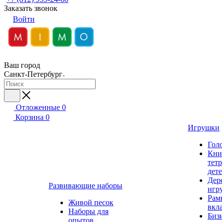
Заказать звонок
Войти
Ваш город
Санкт-Петербург
Отложенные
0
Корзина
0
Игрушки
Гол
Кни
тет
дет
Дер
Развивающие наборы
игр
Рам
Живой песок
вкл
Наборы для
Биз
опытов