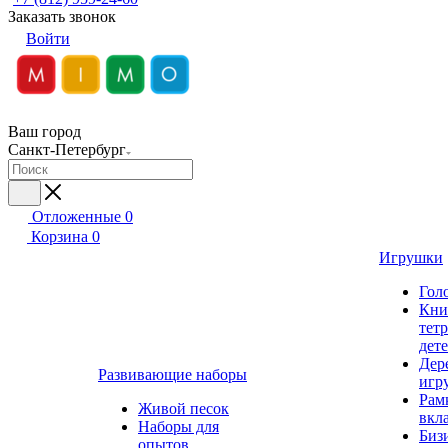
Заказать звонок
Войти
Ваш город
Санкт-Петербург
Отложенные
0
Корзина
0
Игрушки
Гол
Кни
тет
дет
Дер
Развивающие наборы
игр
Рам
Живой песок
вкл
Наборы для
Биз
опытов