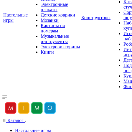
Кат
Электронные
сту
плакаты
Сор
Настольные
Детские коврики
Конструкторы
шну
игры
Мозаики
Наб
Картины по
куп
номерам
Игр
Музыкальные
наб
инструменты
Роб
Электровикторины
Инт
Книги
игр
Дет
Под
пог
Кук
Ма
Фиг
Каталог
Настольные игры