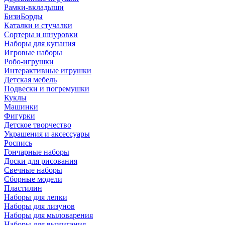
Рамки-вкладыши
БизиБорды
Каталки и стучалки
Сортеры и шнуровки
Наборы для купания
Игровые наборы
Робо-игрушки
Интерактивные игрушки
Детская мебель
Подвески и погремушки
Куклы
Машинки
Фигурки
Детское творчество
Украшения и аксессуары
Роспись
Гончарные наборы
Доски для рисования
Свечные наборы
Сборные модели
Пластилин
Наборы для лепки
Наборы для лизунов
Наборы для мыловарения
Наборы для выжигания