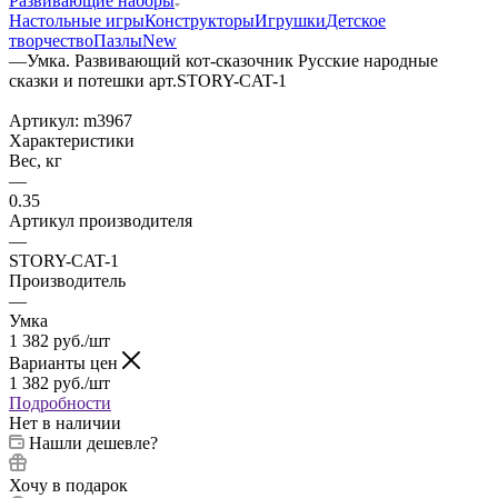
Развивающие наборы
Настольные игры
Конструкторы
Игрушки
Детское
творчество
Пазлы
New
—
Умка. Развивающий кот-сказочник Русские народные
сказки и потешки арт.STORY-CAT-1
Артикул:
m3967
Характеристики
Вес, кг
—
0.35
Артикул производителя
—
STORY-CAT-1
Производитель
—
Умка
1 382
руб.
/шт
Варианты цен
1 382
руб.
/шт
Подробности
Нет в наличии
Нашли дешевле?
Хочу в подарок