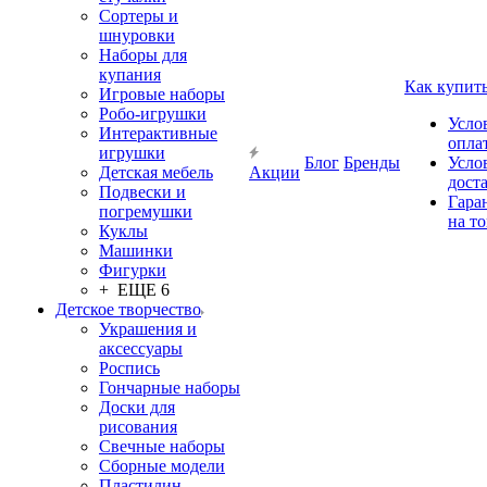
Сортеры и
шнуровки
Наборы для
купания
Как купит
Игровые наборы
Робо-игрушки
Усло
Интерактивные
опла
игрушки
Блог
Бренды
Усло
Детская мебель
Акции
дост
Подвески и
Гара
погремушки
на т
Куклы
Машинки
Фигурки
+ ЕЩЕ 6
Детское творчество
Украшения и
аксессуары
Роспись
Гончарные наборы
Доски для
рисования
Свечные наборы
Сборные модели
Пластилин