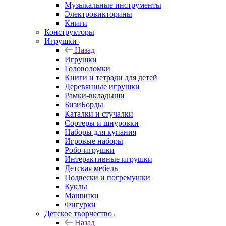
Музыкальные инструменты
Электровикторины
Книги
Конструкторы
Игрушки
Назад
Игрушки
Головоломки
Книги и тетради для детей
Деревянные игрушки
Рамки-вкладыши
БизиБорды
Каталки и стучалки
Сортеры и шнуровки
Наборы для купания
Игровые наборы
Робо-игрушки
Интерактивные игрушки
Детская мебель
Подвески и погремушки
Куклы
Машинки
Фигурки
Детское творчество
Назад