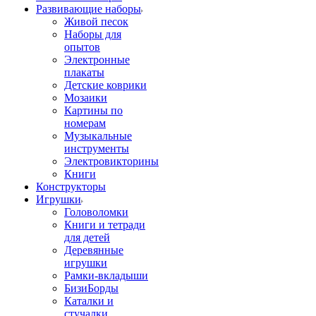
Развивающие наборы
Живой песок
Наборы для
опытов
Электронные
плакаты
Детские коврики
Мозаики
Картины по
номерам
Музыкальные
инструменты
Электровикторины
Книги
Конструкторы
Игрушки
Головоломки
Книги и тетради
для детей
Деревянные
игрушки
Рамки-вкладыши
БизиБорды
Каталки и
стучалки