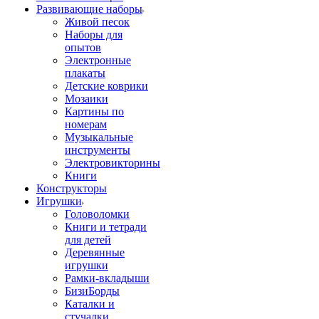
Развивающие наборы
Живой песок
Наборы для
опытов
Электронные
плакаты
Детские коврики
Мозаики
Картины по
номерам
Музыкальные
инструменты
Электровикторины
Книги
Конструкторы
Игрушки
Головоломки
Книги и тетради
для детей
Деревянные
игрушки
Рамки-вкладыши
БизиБорды
Каталки и
стучалки