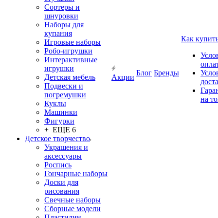
Сортеры и
шнуровки
Наборы для
купания
Как купит
Игровые наборы
Робо-игрушки
Усло
Интерактивные
опла
игрушки
Блог
Бренды
Усло
Детская мебель
Акции
дост
Подвески и
Гара
погремушки
на т
Куклы
Машинки
Фигурки
+ ЕЩЕ 6
Детское творчество
Украшения и
аксессуары
Роспись
Гончарные наборы
Доски для
рисования
Свечные наборы
Сборные модели
Пластилин