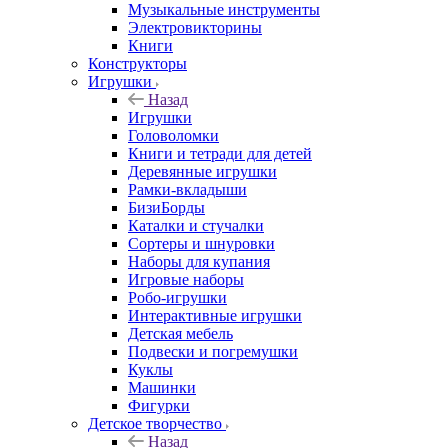
Музыкальные инструменты
Электровикторины
Книги
Конструкторы
Игрушки
Назад
Игрушки
Головоломки
Книги и тетради для детей
Деревянные игрушки
Рамки-вкладыши
БизиБорды
Каталки и стучалки
Сортеры и шнуровки
Наборы для купания
Игровые наборы
Робо-игрушки
Интерактивные игрушки
Детская мебель
Подвески и погремушки
Куклы
Машинки
Фигурки
Детское творчество
Назад