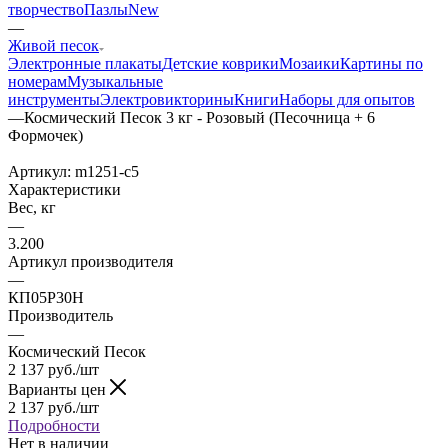
творчество
Пазлы
New
—
Живой песок
Электронные плакаты
Детские коврики
Мозаики
Картины по
номерам
Музыкальные
инструменты
Электровикторины
Книги
Наборы для опытов
—
Космический Песок 3 кг - Розовый (Песочница + 6
Формочек)
Артикул:
m1251-c5
Характеристики
Вес, кг
—
3.200
Артикул производителя
—
КП05Р30Н
Производитель
—
Космический Песок
2 137
руб.
/шт
Варианты цен
2 137
руб.
/шт
Подробности
Нет в наличии