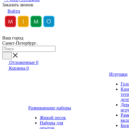
Заказать звонок
Войти
Ваш город
Санкт-Петербург
Отложенные
0
Корзина
0
Игрушки
Гол
Кни
тет
дет
Дер
Развивающие наборы
игр
Рам
Живой песок
вкл
Наборы для
Биз
опытов