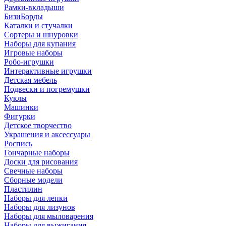
Рамки-вкладыши
БизиБорды
Каталки и стучалки
Сортеры и шнуровки
Наборы для купания
Игровые наборы
Робо-игрушки
Интерактивные игрушки
Детская мебель
Подвески и погремушки
Куклы
Машинки
Фигурки
Детское творчество
Украшения и аксессуары
Роспись
Гончарные наборы
Доски для рисования
Свечные наборы
Сборные модели
Пластилин
Наборы для лепки
Наборы для лизунов
Наборы для мыловарения
Наборы для выжигания