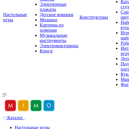
Кат
Электронные
сту
плакаты
Сор
Настольные
Детские коврики
Конструкторы
шну
игры
Мозаики
Наб
Картины по
куп
номерам
Игр
Музыкальные
наб
инструменты
Роб
Электровикторины
Инт
Книги
игр
Дет
Под
пог
Кук
Ма
Фиг
Каталог
Настольные игры