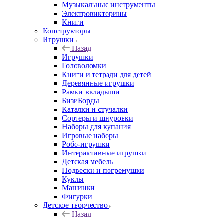
Музыкальные инструменты
Электровикторины
Книги
Конструкторы
Игрушки
Назад
Игрушки
Головоломки
Книги и тетради для детей
Деревянные игрушки
Рамки-вкладыши
БизиБорды
Каталки и стучалки
Сортеры и шнуровки
Наборы для купания
Игровые наборы
Робо-игрушки
Интерактивные игрушки
Детская мебель
Подвески и погремушки
Куклы
Машинки
Фигурки
Детское творчество
Назад