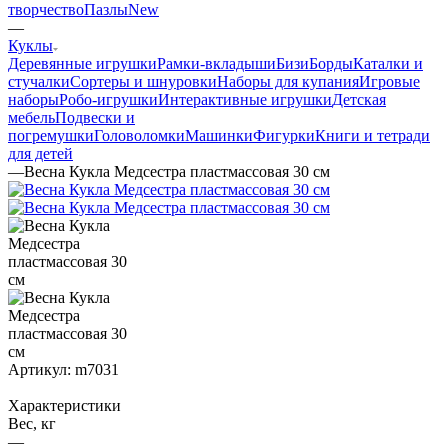
творчество
Пазлы
New
—
Куклы
Деревянные игрушки
Рамки-вкладыши
БизиБорды
Каталки и
стучалки
Сортеры и шнуровки
Наборы для купания
Игровые
наборы
Робо-игрушки
Интерактивные игрушки
Детская
мебель
Подвески и
погремушки
Головоломки
Машинки
Фигурки
Книги и тетради
для детей
—
Весна Кукла Медсестра пластмассовая 30 см
Артикул:
m7031
Характеристики
Вес, кг
—