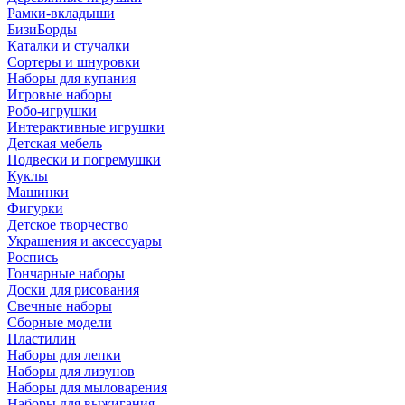
Рамки-вкладыши
БизиБорды
Каталки и стучалки
Сортеры и шнуровки
Наборы для купания
Игровые наборы
Робо-игрушки
Интерактивные игрушки
Детская мебель
Подвески и погремушки
Куклы
Машинки
Фигурки
Детское творчество
Украшения и аксессуары
Роспись
Гончарные наборы
Доски для рисования
Свечные наборы
Сборные модели
Пластилин
Наборы для лепки
Наборы для лизунов
Наборы для мыловарения
Наборы для выжигания