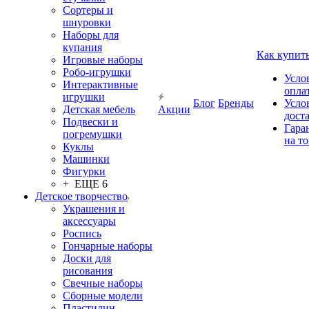
Сортеры и
шнуровки
Наборы для
купания
Как купит
Игровые наборы
Робо-игрушки
Усло
Интерактивные
опла
игрушки
Блог
Бренды
Усло
Детская мебель
Акции
дост
Подвески и
Гара
погремушки
на т
Куклы
Машинки
Фигурки
+ ЕЩЕ 6
Детское творчество
Украшения и
аксессуары
Роспись
Гончарные наборы
Доски для
рисования
Свечные наборы
Сборные модели
Пластилин