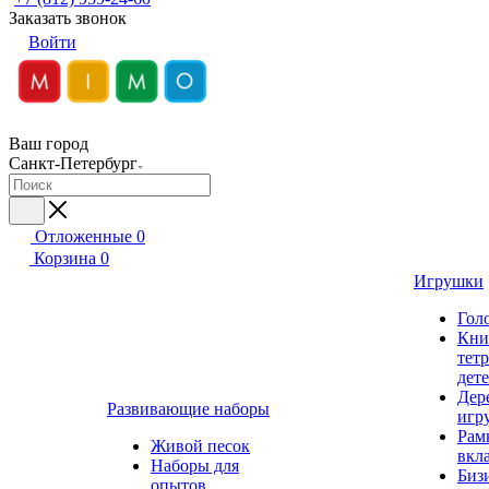
Заказать звонок
Войти
Ваш город
Санкт-Петербург
Отложенные
0
Корзина
0
Игрушки
Гол
Кни
тет
дет
Дер
Развивающие наборы
игр
Рам
Живой песок
вкл
Наборы для
Биз
опытов