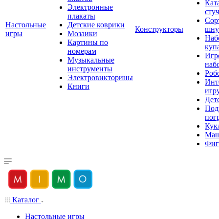
Кат
Электронные
сту
плакаты
Сор
Настольные
Детские коврики
Конструкторы
шну
игры
Мозаики
Наб
Картины по
куп
номерам
Игр
Музыкальные
наб
инструменты
Роб
Электровикторины
Инт
Книги
игр
Дет
Под
пог
Кук
Ма
Фиг
Каталог
Настольные игры