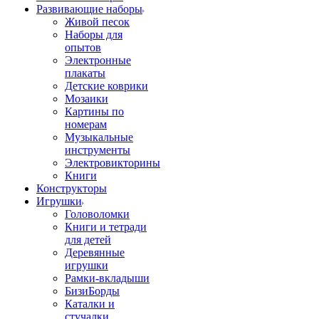
Развивающие наборы
Живой песок
Наборы для
опытов
Электронные
плакаты
Детские коврики
Мозаики
Картины по
номерам
Музыкальные
инструменты
Электровикторины
Книги
Конструкторы
Игрушки
Головоломки
Книги и тетради
для детей
Деревянные
игрушки
Рамки-вкладыши
БизиБорды
Каталки и
стучалки