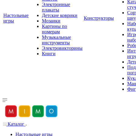
Кат
Электронные
сту
плакаты
Сор
Настольные
Детские коврики
Конструкторы
шну
игры
Мозаики
Наб
Картины по
куп
номерам
Игр
Музыкальные
наб
инструменты
Роб
Электровикторины
Инт
Книги
игр
Дет
Под
пог
Кук
Ма
Фиг
Каталог
Настольные игры