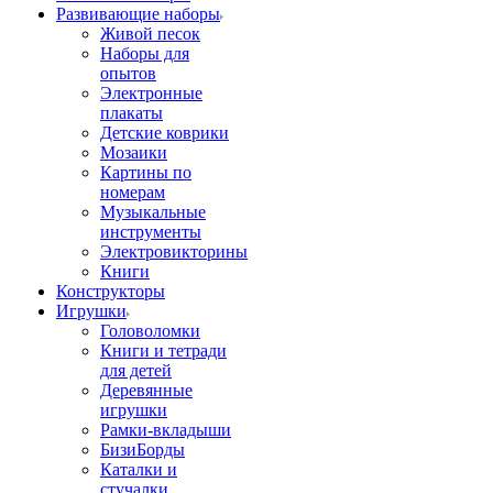
Развивающие наборы
Живой песок
Наборы для
опытов
Электронные
плакаты
Детские коврики
Мозаики
Картины по
номерам
Музыкальные
инструменты
Электровикторины
Книги
Конструкторы
Игрушки
Головоломки
Книги и тетради
для детей
Деревянные
игрушки
Рамки-вкладыши
БизиБорды
Каталки и
стучалки