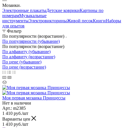
—
Мозаики
Электронные плакаты
Детские коврики
Картины по
номерам
Музыкальные
инструменты
Электровикторины
Живой песок
Книги
Наборы
для опытов
Фильтр
По популярности (возрастание)
По популярности (убывание)
По популярности (возрастание)
По алфавиту (убывание)
По алфавиту (возрастание)
По цене (убывание)
По цене (возрастание)
Моя первая мозаика Принцессы
Нет в наличии
Арт.: m2385
1 410
руб.
/шт
Варианты цен
1 410
руб.
/шт