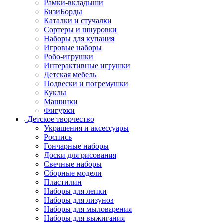
Рамки-вкладыши
БизиБорды
Каталки и стучалки
Сортеры и шнуровки
Наборы для купания
Игровые наборы
Робо-игрушки
Интерактивные игрушки
Детская мебель
Подвески и погремушки
Куклы
Машинки
Фигурки
Детское творчество
Украшения и аксессуары
Роспись
Гончарные наборы
Доски для рисования
Свечные наборы
Сборные модели
Пластилин
Наборы для лепки
Наборы для лизунов
Наборы для мыловарения
Наборы для выжигания