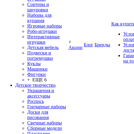
Сортеры и
шнуровки
Наборы для
купания
Как купит
Игровые наборы
Робо-игрушки
Усло
Интерактивные
опла
игрушки
Блог
Бренды
Усло
Детская мебель
Акции
дост
Подвески и
Гара
погремушки
на т
Куклы
Машинки
Фигурки
+ ЕЩЕ 6
Детское творчество
Украшения и
аксессуары
Роспись
Гончарные наборы
Доски для
рисования
Свечные наборы
Сборные модели
Пластилин