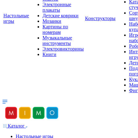
Кат
Электронные
сту
плакаты
Сор
Настольные
Детские коврики
Конструкторы
шну
игры
Мозаики
Наб
Картины по
куп
номерам
Игр
Музыкальные
наб
инструменты
Роб
Электровикторины
Инт
Книги
игр
Дет
Под
пог
Кук
Ма
Фиг
Каталог
Настольные игры