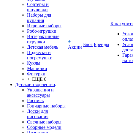
Сортеры и
шнуровки
Наборы для
купания
Как купит
Игровые наборы
Робо-игрушки
Усло
Интерактивные
опла
игрушки
Блог
Бренды
Усло
Детская мебель
Акции
дост
Подвески и
Гара
погремушки
на т
Куклы
Машинки
Фигурки
+ ЕЩЕ 6
Детское творчество
Украшения и
аксессуары
Роспись
Гончарные наборы
Доски для
рисования
Свечные наборы
Сборные модели
Пластилин