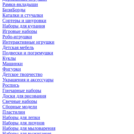
Рамки-вкладыши
БизиБорды
Каталки и стучалки
Сортеры и шнуровки
Наборы для купания
Игровые наборы
Робо-игрушки
Интерактивные игрушки
Детская мебель
Подвески и погремушки
Куклы
Машинки
Фигурки
Детское творчество
Украшения и аксессуары
Роспись
Гончарные наборы
Доски для рисования
Свечные наборы
Сборные модели
Пластилин
Наборы для лепки
Наборы для лизунов
Наборы для мыловарения
Наборы для выжигания