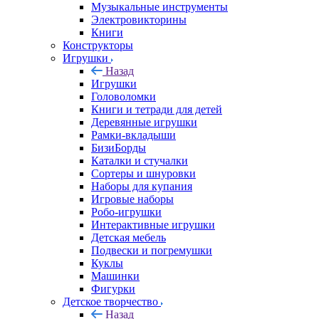
Музыкальные инструменты
Электровикторины
Книги
Конструкторы
Игрушки
Назад
Игрушки
Головоломки
Книги и тетради для детей
Деревянные игрушки
Рамки-вкладыши
БизиБорды
Каталки и стучалки
Сортеры и шнуровки
Наборы для купания
Игровые наборы
Робо-игрушки
Интерактивные игрушки
Детская мебель
Подвески и погремушки
Куклы
Машинки
Фигурки
Детское творчество
Назад