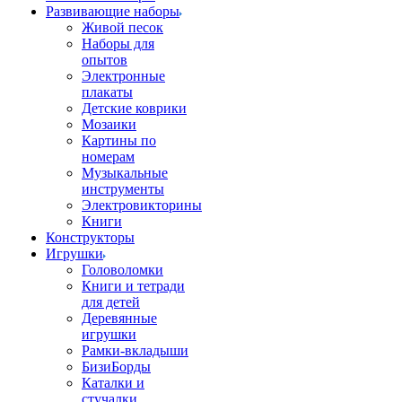
Развивающие наборы
Живой песок
Наборы для
опытов
Электронные
плакаты
Детские коврики
Мозаики
Картины по
номерам
Музыкальные
инструменты
Электровикторины
Книги
Конструкторы
Игрушки
Головоломки
Книги и тетради
для детей
Деревянные
игрушки
Рамки-вкладыши
БизиБорды
Каталки и
стучалки