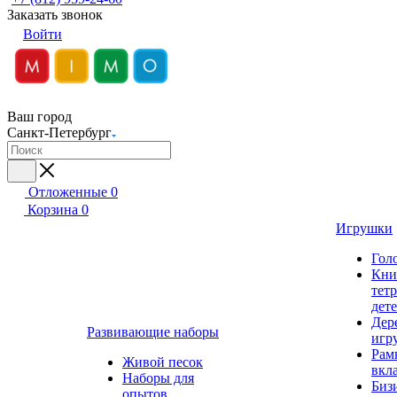
Заказать звонок
Войти
Ваш город
Санкт-Петербург
Отложенные
0
Корзина
0
Игрушки
Гол
Кни
тет
дет
Дер
Развивающие наборы
игр
Рам
Живой песок
вкл
Наборы для
Биз
опытов