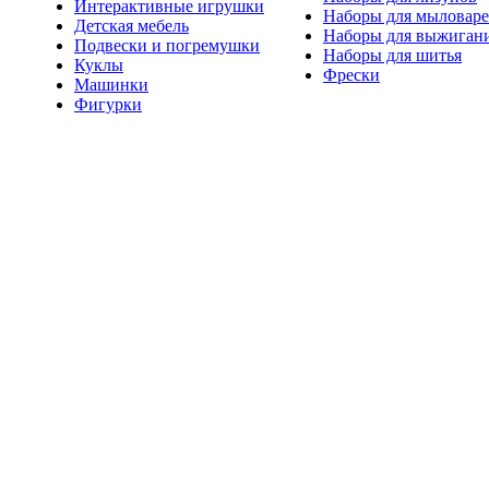
Интерактивные игрушки
Наборы для мыловар
Детская мебель
Наборы для выжиган
Подвески и погремушки
Наборы для шитья
Куклы
Фрески
Машинки
Фигурки