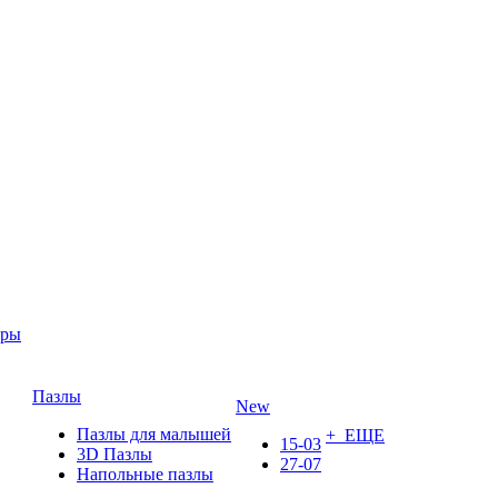
ары
Пазлы
New
Пазлы для малышей
+ ЕЩЕ
15-03
3D Пазлы
27-07
Напольные пазлы