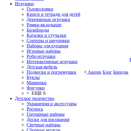
Игрушки
Головоломки
Книги и тетради для детей
Деревянные игрушки
Рамки-вкладыши
БизиБорды
Каталки и стучалки
Сортеры и шнуровки
Наборы для купания
Игровые наборы
Робо-игрушки
Интерактивные игрушки
Детская мебель
Подвески и погремушки
Акции
Блог
Бренды
Куклы
Машинки
Фигурки
+ ЕЩЕ 6
Детское творчество
Украшения и аксессуары
Роспись
Гончарные наборы
Доски для рисования
Свечные наборы
Сборные модели