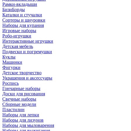
Рамки-вкладыши
БизиБорды
Каталки и стучалки
Сортеры и шнуровки
Наборы для купания
Игровые наборы
Робо-игрушки
Интерактивные игрушки
Детская мебель
Подвески и погремушки
Куклы
Машинки
Фигурки
Детское творчество
Украшения и аксессуары
Роспись
Гончарные наборы
Доски для рисования
Свечные наборы
Сборные модели
Пластилин
Наборы для лепки
Наборы для лизунов
Наборы для мыловарения
Наборы для выжигания