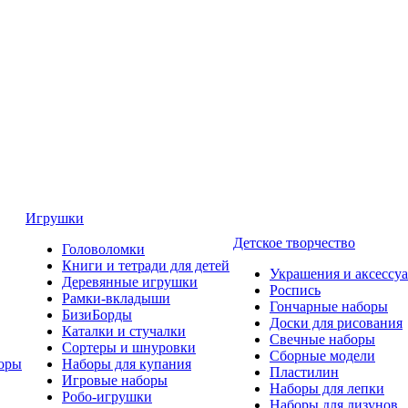
Игрушки
Детское творчество
Головоломки
Книги и тетради для детей
Украшения и аксессу
Деревянные игрушки
Роспись
Рамки-вкладыши
Гончарные наборы
БизиБорды
Доски для рисования
Каталки и стучалки
Свечные наборы
Сортеры и шнуровки
Сборные модели
оры
Наборы для купания
Пластилин
Игровые наборы
Наборы для лепки
Робо-игрушки
Наборы для лизунов