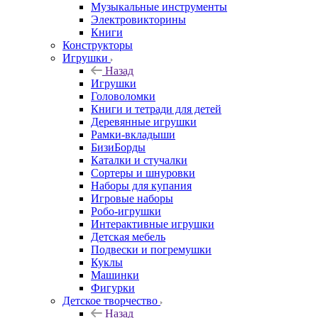
Музыкальные инструменты
Электровикторины
Книги
Конструкторы
Игрушки
Назад
Игрушки
Головоломки
Книги и тетради для детей
Деревянные игрушки
Рамки-вкладыши
БизиБорды
Каталки и стучалки
Сортеры и шнуровки
Наборы для купания
Игровые наборы
Робо-игрушки
Интерактивные игрушки
Детская мебель
Подвески и погремушки
Куклы
Машинки
Фигурки
Детское творчество
Назад