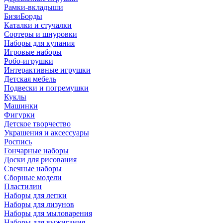
Рамки-вкладыши
БизиБорды
Каталки и стучалки
Сортеры и шнуровки
Наборы для купания
Игровые наборы
Робо-игрушки
Интерактивные игрушки
Детская мебель
Подвески и погремушки
Куклы
Машинки
Фигурки
Детское творчество
Украшения и аксессуары
Роспись
Гончарные наборы
Доски для рисования
Свечные наборы
Сборные модели
Пластилин
Наборы для лепки
Наборы для лизунов
Наборы для мыловарения
Наборы для выжигания