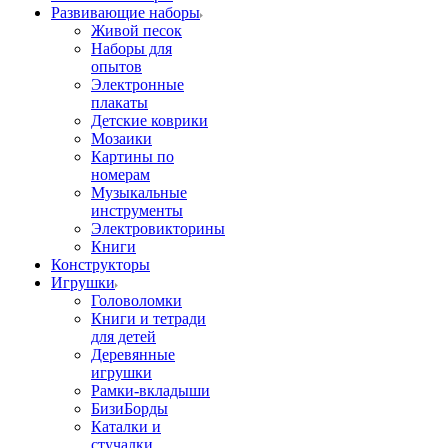
Развивающие наборы
Живой песок
Наборы для
опытов
Электронные
плакаты
Детские коврики
Мозаики
Картины по
номерам
Музыкальные
инструменты
Электровикторины
Книги
Конструкторы
Игрушки
Головоломки
Книги и тетради
для детей
Деревянные
игрушки
Рамки-вкладыши
БизиБорды
Каталки и
стучалки