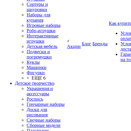
Сортеры и
шнуровки
Наборы для
купания
Как купит
Игровые наборы
Робо-игрушки
Усло
Интерактивные
опла
игрушки
Блог
Бренды
Усло
Детская мебель
Акции
дост
Подвески и
Гара
погремушки
на т
Куклы
Машинки
Фигурки
+ ЕЩЕ 6
Детское творчество
Украшения и
аксессуары
Роспись
Гончарные наборы
Доски для
рисования
Свечные наборы
Сборные модели
Пластилин