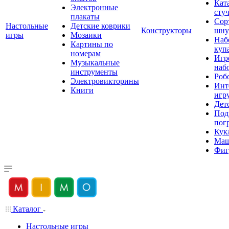
Кат
Электронные
сту
плакаты
Сор
Настольные
Детские коврики
Конструкторы
шну
игры
Мозаики
Наб
Картины по
куп
номерам
Игр
Музыкальные
наб
инструменты
Роб
Электровикторины
Инт
Книги
игр
Дет
Под
пог
Кук
Ма
Фиг
Каталог
Настольные игры