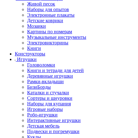
Живой песок
Наборы для опытов
Электронные плакаты
Детские коврики
Мозаики
Картины по номерам
Музыкальные инструменты
Электровикторины
Книги
Конструкторы
Игрушки
Головоломки
Книги и тетради для детей
Деревянные игрушки
Рамки-вкладыши
БизиБорды
Каталки и стучалки
Сортеры и шнуровки
Наборы для купания
Игровые наборы
Робо-игрушки
Интерактивные игрушки
Детская мебель
Подвески и погремушки
Куклы