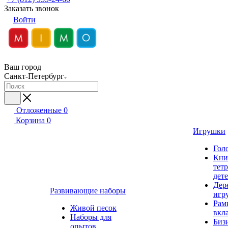
Заказать звонок
Войти
Ваш город
Санкт-Петербург
Отложенные
0
Корзина
0
Игрушки
Гол
Кни
тет
дет
Дер
Развивающие наборы
игр
Рам
Живой песок
вкл
Наборы для
Биз
опытов