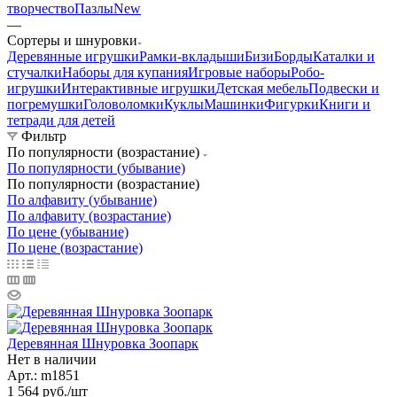
творчество
Пазлы
New
—
Сортеры и шнуровки
Деревянные игрушки
Рамки-вкладыши
БизиБорды
Каталки и
стучалки
Наборы для купания
Игровые наборы
Робо-
игрушки
Интерактивные игрушки
Детская мебель
Подвески и
погремушки
Головоломки
Куклы
Машинки
Фигурки
Книги и
тетради для детей
Фильтр
По популярности (возрастание)
По популярности (убывание)
По популярности (возрастание)
По алфавиту (убывание)
По алфавиту (возрастание)
По цене (убывание)
По цене (возрастание)
Деревянная Шнуровка Зоопарк
Нет в наличии
Арт.: m1851
1 564
руб.
/шт