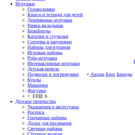
Игрушки
Головоломки
Книги и тетради для детей
Деревянные игрушки
Рамки-вкладыши
БизиБорды
Каталки и стучалки
Сортеры и шнуровки
Наборы для купания
Игровые наборы
Робо-игрушки
Интерактивные игрушки
Детская мебель
Подвески и погремушки
Акции
Блог
Бренды
Куклы
Машинки
Фигурки
+ ЕЩЕ 6
Детское творчество
Украшения и аксессуары
Роспись
Гончарные наборы
Доски для рисования
Свечные наборы
Сборные модели