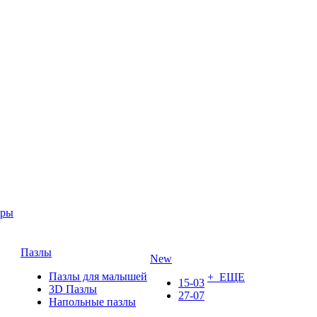
ары
Пазлы
New
Пазлы для малышей
+ ЕЩЕ
15-03
3D Пазлы
27-07
Напольные пазлы