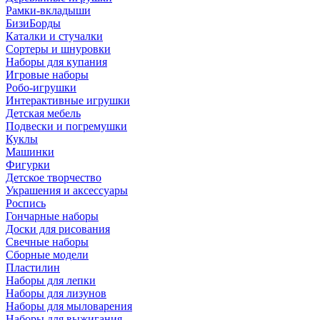
Рамки-вкладыши
БизиБорды
Каталки и стучалки
Сортеры и шнуровки
Наборы для купания
Игровые наборы
Робо-игрушки
Интерактивные игрушки
Детская мебель
Подвески и погремушки
Куклы
Машинки
Фигурки
Детское творчество
Украшения и аксессуары
Роспись
Гончарные наборы
Доски для рисования
Свечные наборы
Сборные модели
Пластилин
Наборы для лепки
Наборы для лизунов
Наборы для мыловарения
Наборы для выжигания