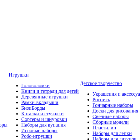
Игрушки
Детское творчество
Головоломки
Книги и тетради для детей
Украшения и аксессу
Деревянные игрушки
Роспись
Рамки-вкладыши
Гончарные наборы
БизиБорды
Доски для рисования
Каталки и стучалки
Свечные наборы
Сортеры и шнуровки
Сборные модели
оры
Наборы для купания
Пластилин
Игровые наборы
Наборы для лепки
Робо-игрушки
Наборы для лизунов