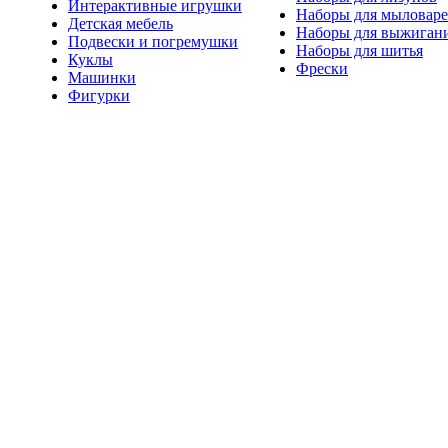
Интерактивные игрушки
Наборы для мыловар
Детская мебель
Наборы для выжиган
Подвески и погремушки
Наборы для шитья
Куклы
Фрески
Машинки
Фигурки