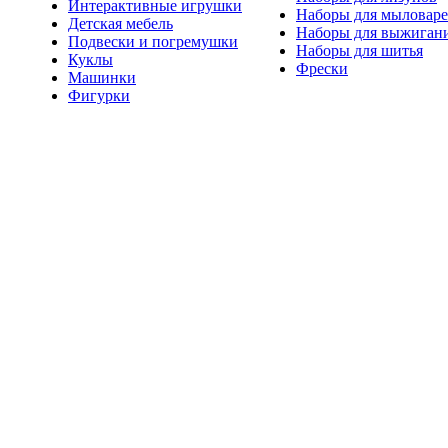
Интерактивные игрушки
Наборы для мыловар
Детская мебель
Наборы для выжиган
Подвески и погремушки
Наборы для шитья
Куклы
Фрески
Машинки
Фигурки