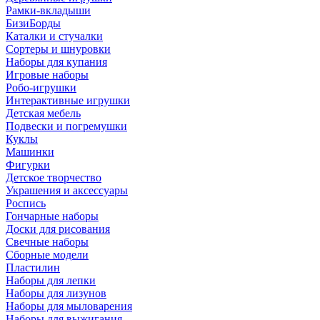
Рамки-вкладыши
БизиБорды
Каталки и стучалки
Сортеры и шнуровки
Наборы для купания
Игровые наборы
Робо-игрушки
Интерактивные игрушки
Детская мебель
Подвески и погремушки
Куклы
Машинки
Фигурки
Детское творчество
Украшения и аксессуары
Роспись
Гончарные наборы
Доски для рисования
Свечные наборы
Сборные модели
Пластилин
Наборы для лепки
Наборы для лизунов
Наборы для мыловарения
Наборы для выжигания