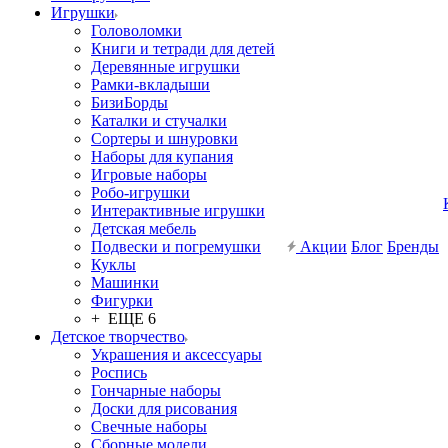
Игрушки
Головоломки
Книги и тетради для детей
Деревянные игрушки
Рамки-вкладыши
БизиБорды
Каталки и стучалки
Сортеры и шнуровки
Наборы для купания
Игровые наборы
Робо-игрушки
Интерактивные игрушки
Детская мебель
Подвески и погремушки
Акции
Блог
Бренды
Куклы
Машинки
Фигурки
+ ЕЩЕ 6
Детское творчество
Украшения и аксессуары
Роспись
Гончарные наборы
Доски для рисования
Свечные наборы
Сборные модели