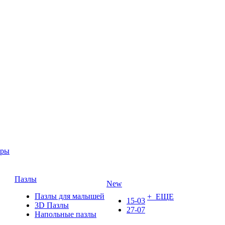
ары
Пазлы
New
Пазлы для малышей
+ ЕЩЕ
15-03
3D Пазлы
27-07
Напольные пазлы