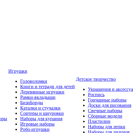
Игрушки
Детское творчество
Головоломки
Книги и тетради для детей
Украшения и аксессу
Деревянные игрушки
Роспись
Рамки-вкладыши
Гончарные наборы
БизиБорды
Доски для рисования
Каталки и стучалки
Свечные наборы
Сортеры и шнуровки
Сборные модели
оры
Наборы для купания
Пластилин
Игровые наборы
Наборы для лепки
Робо-игрушки
Наборы для лизунов