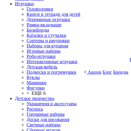
Игрушки
Головоломки
Книги и тетради для детей
Деревянные игрушки
Рамки-вкладыши
БизиБорды
Каталки и стучалки
Сортеры и шнуровки
Наборы для купания
Игровые наборы
Робо-игрушки
Интерактивные игрушки
Детская мебель
Подвески и погремушки
Акции
Блог
Бренды
Куклы
Машинки
Фигурки
+ ЕЩЕ 6
Детское творчество
Украшения и аксессуары
Роспись
Гончарные наборы
Доски для рисования
Свечные наборы
Сборные модели