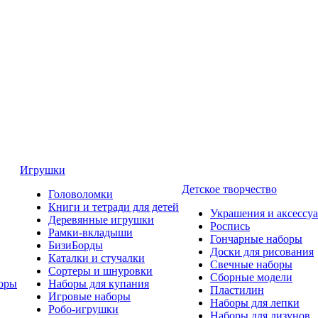
Игрушки
Детское творчество
Головоломки
Книги и тетради для детей
Украшения и аксессу
Деревянные игрушки
Роспись
Рамки-вкладыши
Гончарные наборы
БизиБорды
Доски для рисования
Каталки и стучалки
Свечные наборы
Сортеры и шнуровки
Сборные модели
оры
Наборы для купания
Пластилин
Игровые наборы
Наборы для лепки
Робо-игрушки
Наборы для лизунов