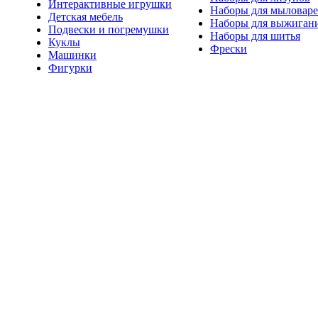
Интерактивные игрушки
Наборы для мыловар
Детская мебель
Наборы для выжиган
Подвески и погремушки
Наборы для шитья
Куклы
Фрески
Машинки
Фигурки