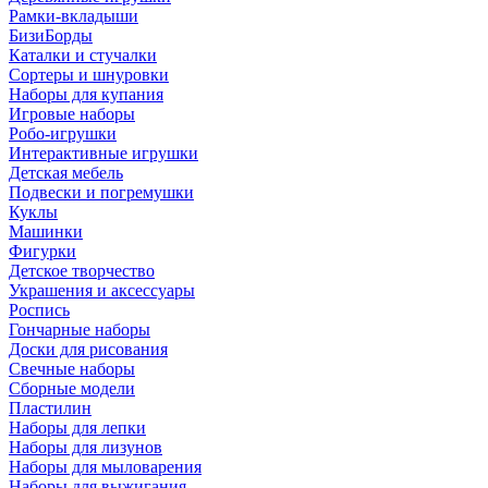
Рамки-вкладыши
БизиБорды
Каталки и стучалки
Сортеры и шнуровки
Наборы для купания
Игровые наборы
Робо-игрушки
Интерактивные игрушки
Детская мебель
Подвески и погремушки
Куклы
Машинки
Фигурки
Детское творчество
Украшения и аксессуары
Роспись
Гончарные наборы
Доски для рисования
Свечные наборы
Сборные модели
Пластилин
Наборы для лепки
Наборы для лизунов
Наборы для мыловарения
Наборы для выжигания