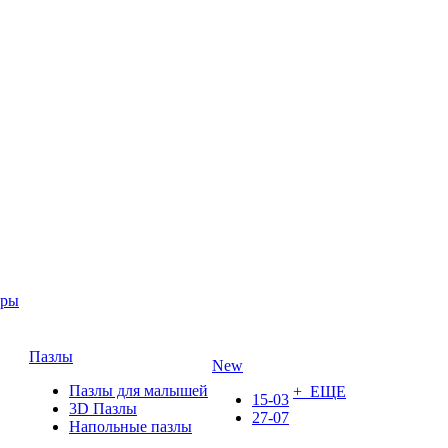
ары
Пазлы
New
Пазлы для малышей
+ ЕЩЕ
15-03
3D Пазлы
27-07
Напольные пазлы