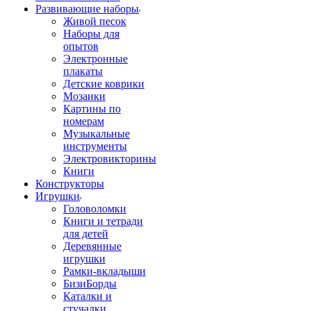
Развивающие наборы
Живой песок
Наборы для
опытов
Электронные
плакаты
Детские коврики
Мозаики
Картины по
номерам
Музыкальные
инструменты
Электровикторины
Книги
Конструкторы
Игрушки
Головоломки
Книги и тетради
для детей
Деревянные
игрушки
Рамки-вкладыши
БизиБорды
Каталки и
стучалки