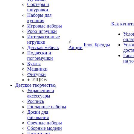
Сортеры и
шнуровки
Наборы для
купания
Как купит
Игровые наборы
Робо-игрушки
Усло
Интерактивные
опла
игрушки
Блог
Бренды
Усло
Детская мебель
Акции
дост
Подвески и
Гара
погремушки
на т
Куклы
Машинки
Фигурки
+ ЕЩЕ 6
Детское творчество
Украшения и
аксессуары
Роспись
Гончарные наборы
Доски для
рисования
Свечные наборы
Сборные модели
Пластилин