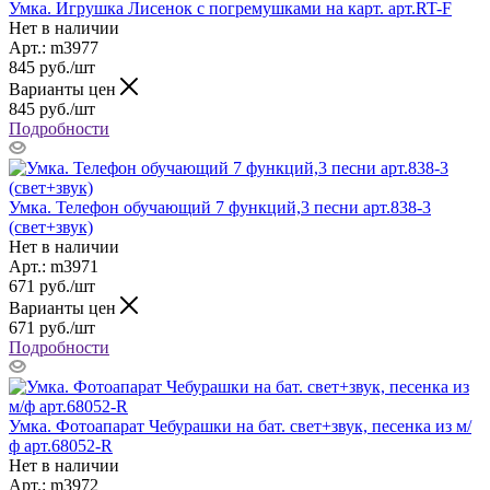
Умка. Игрушка Лисенок с погремушками на карт. арт.RT-F
Нет в наличии
Арт.: m3977
845
руб.
/шт
Варианты цен
845
руб.
/шт
Подробности
Умка. Телефон обучающий 7 функций,3 песни арт.838-3
(свет+звук)
Нет в наличии
Арт.: m3971
671
руб.
/шт
Варианты цен
671
руб.
/шт
Подробности
Умка. Фотоапарат Чебурашки на бат. свет+звук, песенка из м/
ф арт.68052-R
Нет в наличии
Арт.: m3972