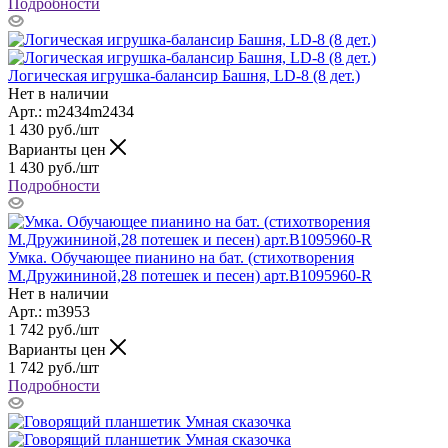
Подробности
Логическая игрушка-балансир Башня, LD-8 (8 дет.)
Нет в наличии
Арт.: m2434m2434
1 430
руб.
/шт
Варианты цен
1 430
руб.
/шт
Подробности
Умка. Обучающее пианино на бат. (стихотворения
М.Дружининой,28 потешек и песен) арт.B1095960-R
Нет в наличии
Арт.: m3953
1 742
руб.
/шт
Варианты цен
1 742
руб.
/шт
Подробности