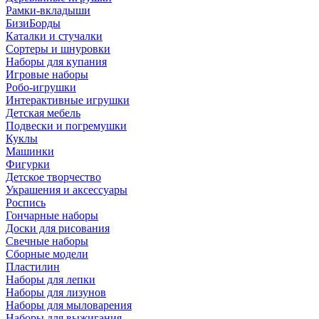
Рамки-вкладыши
БизиБорды
Каталки и стучалки
Сортеры и шнуровки
Наборы для купания
Игровые наборы
Робо-игрушки
Интерактивные игрушки
Детская мебель
Подвески и погремушки
Куклы
Машинки
Фигурки
Детское творчество
Украшения и аксессуары
Роспись
Гончарные наборы
Доски для рисования
Свечные наборы
Сборные модели
Пластилин
Наборы для лепки
Наборы для лизунов
Наборы для мыловарения
Наборы для выжигания