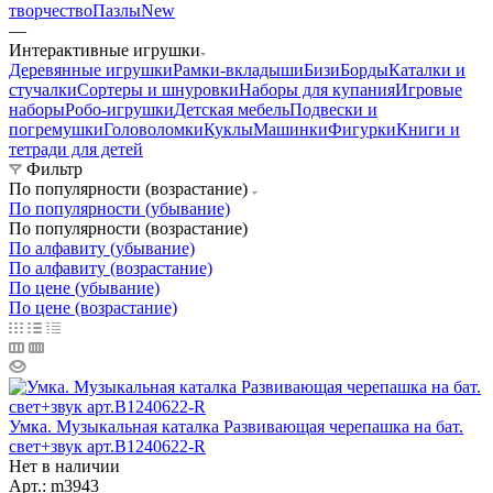
творчество
Пазлы
New
—
Интерактивные игрушки
Деревянные игрушки
Рамки-вкладыши
БизиБорды
Каталки и
стучалки
Сортеры и шнуровки
Наборы для купания
Игровые
наборы
Робо-игрушки
Детская мебель
Подвески и
погремушки
Головоломки
Куклы
Машинки
Фигурки
Книги и
тетради для детей
Фильтр
По популярности (возрастание)
По популярности (убывание)
По популярности (возрастание)
По алфавиту (убывание)
По алфавиту (возрастание)
По цене (убывание)
По цене (возрастание)
Умка. Музыкальная каталка Развивающая черепашка на бат.
свет+звук арт.B1240622-R
Нет в наличии
Арт.: m3943