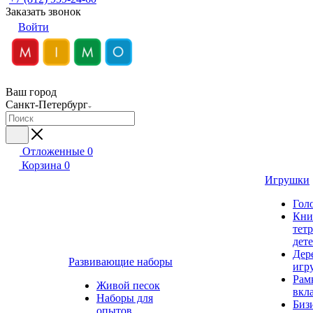
Заказать звонок
Войти
Ваш город
Санкт-Петербург
Отложенные
0
Корзина
0
Игрушки
Гол
Кни
тет
дет
Дер
Развивающие наборы
игр
Рам
Живой песок
вкл
Наборы для
Биз
опытов