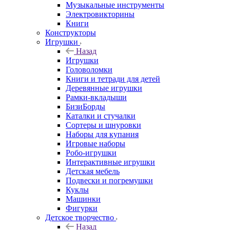
Музыкальные инструменты
Электровикторины
Книги
Конструкторы
Игрушки
Назад
Игрушки
Головоломки
Книги и тетради для детей
Деревянные игрушки
Рамки-вкладыши
БизиБорды
Каталки и стучалки
Сортеры и шнуровки
Наборы для купания
Игровые наборы
Робо-игрушки
Интерактивные игрушки
Детская мебель
Подвески и погремушки
Куклы
Машинки
Фигурки
Детское творчество
Назад