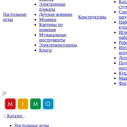
Кат
Электронные
сту
плакаты
Сор
Настольные
Детские коврики
Конструкторы
шну
игры
Мозаики
Наб
Картины по
куп
номерам
Игр
Музыкальные
наб
инструменты
Роб
Электровикторины
Инт
Книги
игр
Дет
Под
пог
Кук
Ма
Фиг
Каталог
Настольные игры