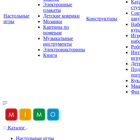
Кат
Электронные
сту
плакаты
Сор
Настольные
Детские коврики
Конструкторы
шну
игры
Мозаики
Наб
Картины по
куп
номерам
Игр
Музыкальные
наб
инструменты
Роб
Электровикторины
Инт
Книги
игр
Дет
Под
пог
Кук
Ма
Фиг
Каталог
Настольные игры