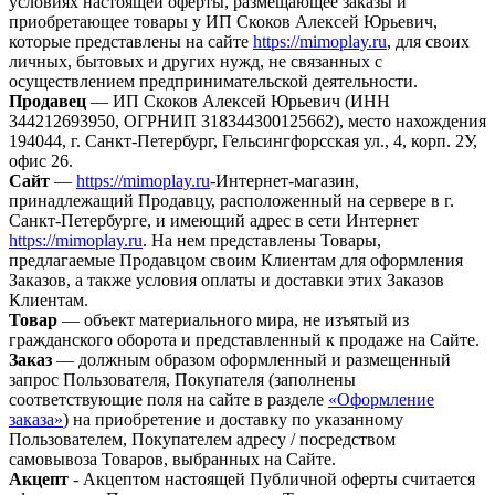
условиях настоящей оферты, размещающее заказы и
приобретающее товары у ИП Скоков Алексей Юрьевич,
которые представлены на сайте
https://mimoplay.ru
, для своих
личных, бытовых и других нужд, не связанных с
осуществлением предпринимательской деятельности.
Продавец
— ИП Скоков Алексей Юрьевич (ИНН
344212693950, ОГРНИП 318344300125662), место нахождения
194044, г. Санкт-Петербург, Гельсингфорсская ул., 4, корп. 2У,
офис 26.
Сайт
—
https://mimoplay.ru
-Интернет-магазин,
принадлежащий Продавцу, расположенный на сервере в г.
Санкт-Петербурге, и имеющий адрес в сети Интернет
https://mimoplay.ru
. На нем представлены Товары,
предлагаемые Продавцом своим Клиентам для оформления
Заказов, а также условия оплаты и доставки этих Заказов
Клиентам.
Товар
— объект материального мира, не изъятый из
гражданского оборота и представленный к продаже на Сайте.
Заказ
— должным образом оформленный и размещенный
запрос Пользователя, Покупателя (заполнены
соответствующие поля на сайте в разделе
«Оформление
заказа»
) на приобретение и доставку по указанному
Пользователем, Покупателем адресу / посредством
самовывоза Товаров, выбранных на Сайте.
Акцепт
- Акцептом настоящей Публичной оферты считается