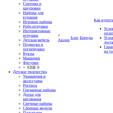
Сортеры и
шнуровки
Наборы для
купания
Как купит
Игровые наборы
Робо-игрушки
Усло
Интерактивные
опла
игрушки
Блог
Бренды
Усло
Детская мебель
Акции
дост
Подвески и
Гара
погремушки
на т
Куклы
Машинки
Фигурки
+ ЕЩЕ 6
Детское творчество
Украшения и
аксессуары
Роспись
Гончарные наборы
Доски для
рисования
Свечные наборы
Сборные модели
Пластилин