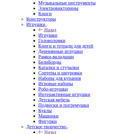
Музыкальные инструменты
Электровикторины
Книги
Конструкторы
Игрушки
Назад
Игрушки
Головоломки
Книги и тетради для детей
Деревянные игрушки
Рамки-вкладыши
БизиБорды
Каталки и стучалки
Сортеры и шнуровки
Наборы для купания
Игровые наборы
Робо-игрушки
Интерактивные игрушки
Детская мебель
Подвески и погремушки
Куклы
Машинки
Фигурки
Детское творчество
Назад