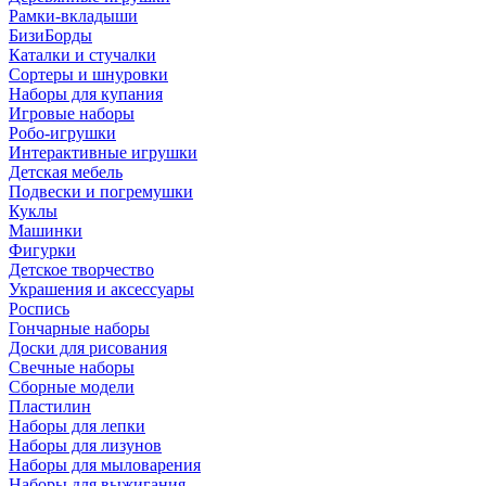
Рамки-вкладыши
БизиБорды
Каталки и стучалки
Сортеры и шнуровки
Наборы для купания
Игровые наборы
Робо-игрушки
Интерактивные игрушки
Детская мебель
Подвески и погремушки
Куклы
Машинки
Фигурки
Детское творчество
Украшения и аксессуары
Роспись
Гончарные наборы
Доски для рисования
Свечные наборы
Сборные модели
Пластилин
Наборы для лепки
Наборы для лизунов
Наборы для мыловарения
Наборы для выжигания