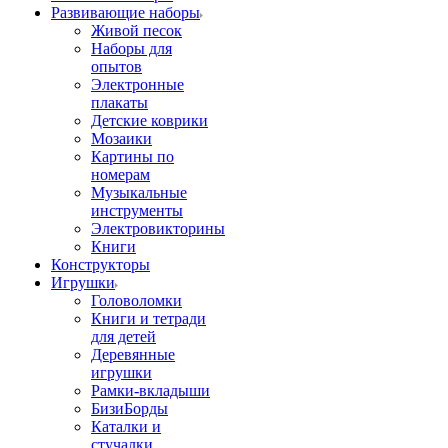
Развивающие наборы
Живой песок
Наборы для
опытов
Электронные
плакаты
Детские коврики
Мозаики
Картины по
номерам
Музыкальные
инструменты
Электровикторины
Книги
Конструкторы
Игрушки
Головоломки
Книги и тетради
для детей
Деревянные
игрушки
Рамки-вкладыши
БизиБорды
Каталки и
стучалки