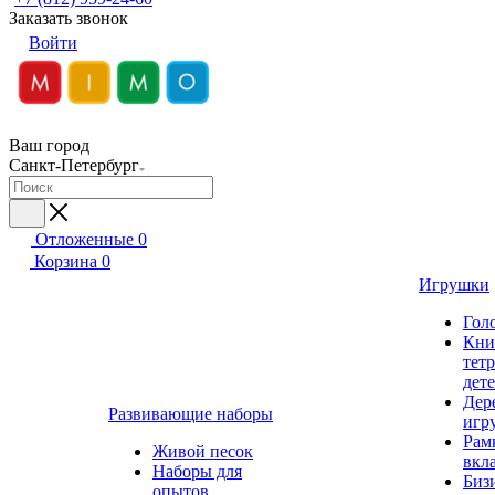
Заказать звонок
Войти
Ваш город
Санкт-Петербург
Отложенные
0
Корзина
0
Игрушки
Гол
Кни
тет
дет
Дер
Развивающие наборы
игр
Рам
Живой песок
вкл
Наборы для
Биз
опытов