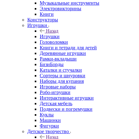
Музыкальные инструменты
Электровикторины
Книги
Конструкторы
Игрушки
Назад
Игрушки
Головоломки
Книги и тетради для детей
Деревянные игрушки
Рамки-вкладыши
БизиБорды
Каталки и стучалки
Сортеры и шнуровки
Наборы для купания
Игровые наборы
Робо-игрушки
Интерактивные игрушки
Детская мебель
Подвески и погремушки
Куклы
Машинки
Фигурки
Детское творчество
Назад