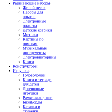
Развивающие наборы
Живой песок
Наборы для
опытов
Электронные
плакаты
Детские коврики
Мозаики
Картины по
номерам
Музыкальные
инструменты
Электровикторины
Книги
Конструкторы
Игрушки
Головоломки
Книги и тетради
для детей
Деревянные
игрушки
Рамки-вкладыши
БизиБорды
Каталки и
стучалки