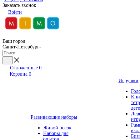
Заказать звонок
Войти
Ваш город
Санкт-Петербург
Отложенные
0
Корзина
0
Игрушки
Гол
Кни
тет
дет
Дер
Развивающие наборы
игр
Рам
Живой песок
вкл
Наборы для
Биз
опытов