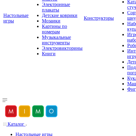
Кат
Электронные
сту
плакаты
Сор
Настольные
Детские коврики
Конструкторы
шну
игры
Мозаики
Наб
Картины по
куп
номерам
Игр
Музыкальные
наб
инструменты
Роб
Электровикторины
Инт
Книги
игр
Дет
Под
пог
Кук
Ма
Фиг
Каталог
Настольные игры