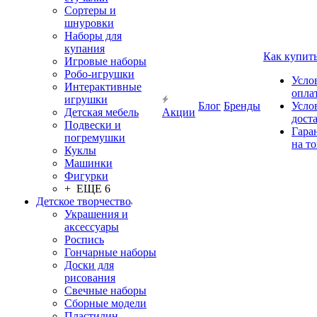
Сортеры и
шнуровки
Наборы для
купания
Как купит
Игровые наборы
Робо-игрушки
Усло
Интерактивные
опла
игрушки
Блог
Бренды
Усло
Детская мебель
Акции
дост
Подвески и
Гара
погремушки
на т
Куклы
Машинки
Фигурки
+ ЕЩЕ 6
Детское творчество
Украшения и
аксессуары
Роспись
Гончарные наборы
Доски для
рисования
Свечные наборы
Сборные модели
Пластилин