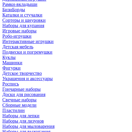
Рамки-вкладыши
БизиБорды
Каталки и стучалки
Сортеры и шнуровки
Наборы для купания
Игровые наборы
Робо-игрушки
Интерактивные игрушки
Детская мебель
Подвески и погремушки
Куклы
Машинки
Фигурки
Детское творчество
Украшения и аксессуары
Роспись
Гончарные наборы
Доски для рисования
Свечные наборы
Сборные модели
Пластилин
Наборы для лепки
Наборы для лизунов
Наборы для мыловарения
Наборы для выжигания