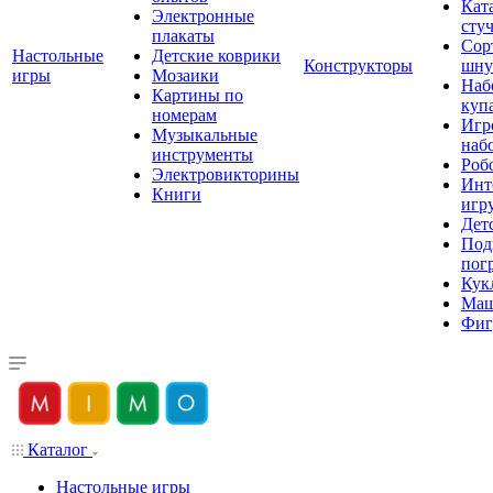
Кат
Электронные
сту
плакаты
Сор
Настольные
Детские коврики
Конструкторы
шну
игры
Мозаики
Наб
Картины по
куп
номерам
Игр
Музыкальные
наб
инструменты
Роб
Электровикторины
Инт
Книги
игр
Дет
Под
пог
Кук
Ма
Фиг
Каталог
Настольные игры