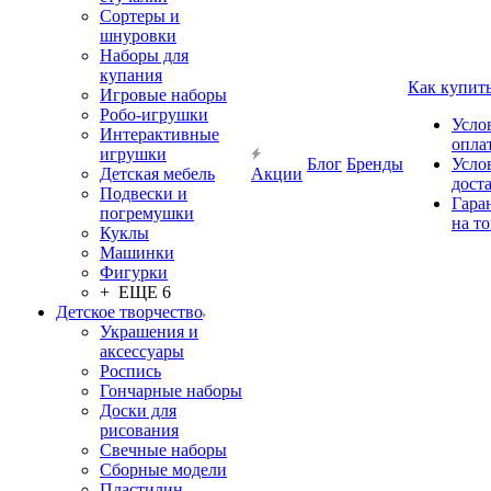
Сортеры и
шнуровки
Наборы для
купания
Как купит
Игровые наборы
Робо-игрушки
Усло
Интерактивные
опла
игрушки
Блог
Бренды
Усло
Детская мебель
Акции
дост
Подвески и
Гара
погремушки
на т
Куклы
Машинки
Фигурки
+ ЕЩЕ 6
Детское творчество
Украшения и
аксессуары
Роспись
Гончарные наборы
Доски для
рисования
Свечные наборы
Сборные модели
Пластилин