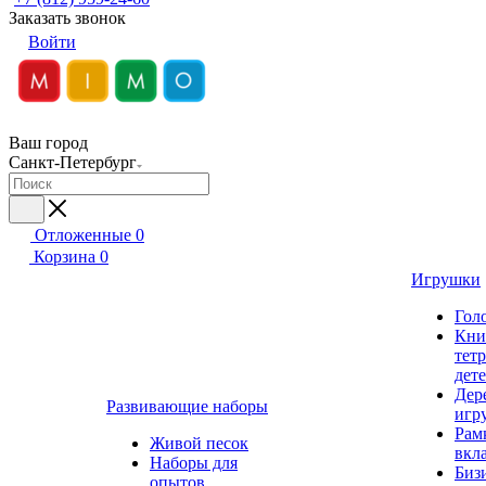
Заказать звонок
Войти
Ваш город
Санкт-Петербург
Отложенные
0
Корзина
0
Игрушки
Гол
Кни
тет
дет
Дер
Развивающие наборы
игр
Рам
Живой песок
вкл
Наборы для
Биз
опытов