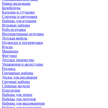
Рамки-вкладыши
БизиБорды
Каталки и стучалки
Сортеры и шнуровки
Наборы для купания
Игровые наборы
Робо-игрушки
Интерактивные игрушки
Детская мебель
Подвески и погремушки
Куклы
Машинки
Фигурки
Детское творчество
Украшения и аксессуары
Роспись
Гончарные наборы
Доски для рисования
Свечные наборы
Сборные модели
Пластилин
Наборы для лепки
Наборы для лизунов
Наборы для мыловарения
Наборы для выжигания