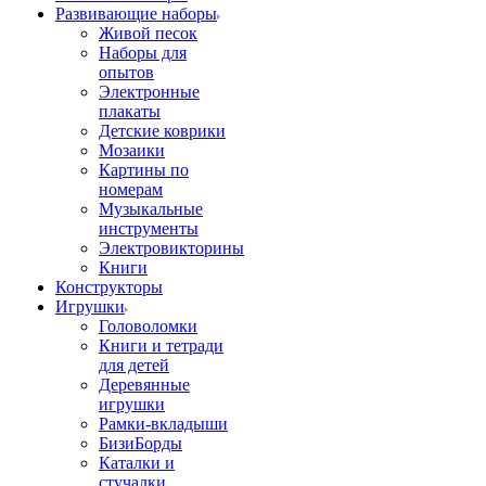
Развивающие наборы
Живой песок
Наборы для
опытов
Электронные
плакаты
Детские коврики
Мозаики
Картины по
номерам
Музыкальные
инструменты
Электровикторины
Книги
Конструкторы
Игрушки
Головоломки
Книги и тетради
для детей
Деревянные
игрушки
Рамки-вкладыши
БизиБорды
Каталки и
стучалки