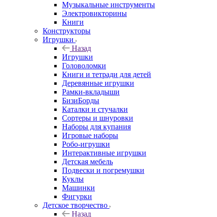
Музыкальные инструменты
Электровикторины
Книги
Конструкторы
Игрушки
Назад
Игрушки
Головоломки
Книги и тетради для детей
Деревянные игрушки
Рамки-вкладыши
БизиБорды
Каталки и стучалки
Сортеры и шнуровки
Наборы для купания
Игровые наборы
Робо-игрушки
Интерактивные игрушки
Детская мебель
Подвески и погремушки
Куклы
Машинки
Фигурки
Детское творчество
Назад