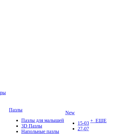
ары
Пазлы
New
Пазлы для малышей
+ ЕЩЕ
15-03
3D Пазлы
27-07
Напольные пазлы