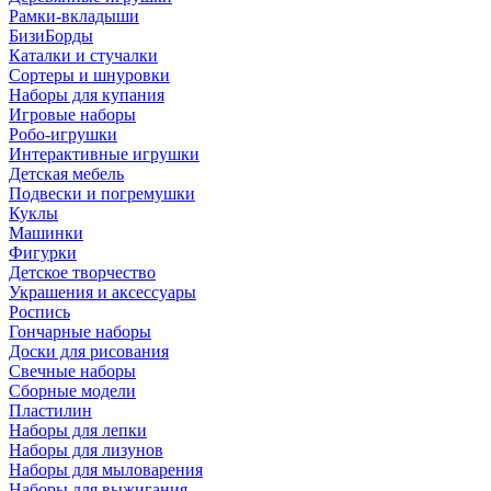
Рамки-вкладыши
БизиБорды
Каталки и стучалки
Сортеры и шнуровки
Наборы для купания
Игровые наборы
Робо-игрушки
Интерактивные игрушки
Детская мебель
Подвески и погремушки
Куклы
Машинки
Фигурки
Детское творчество
Украшения и аксессуары
Роспись
Гончарные наборы
Доски для рисования
Свечные наборы
Сборные модели
Пластилин
Наборы для лепки
Наборы для лизунов
Наборы для мыловарения
Наборы для выжигания