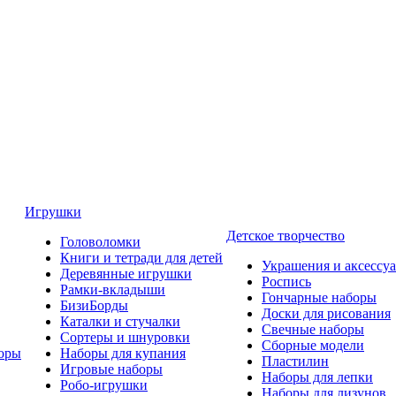
Игрушки
Детское творчество
Головоломки
Книги и тетради для детей
Украшения и аксессу
Деревянные игрушки
Роспись
Рамки-вкладыши
Гончарные наборы
БизиБорды
Доски для рисования
Каталки и стучалки
Свечные наборы
Сортеры и шнуровки
Сборные модели
оры
Наборы для купания
Пластилин
Игровые наборы
Наборы для лепки
Робо-игрушки
Наборы для лизунов