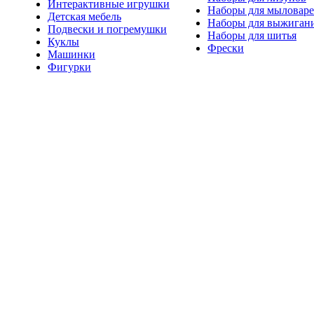
Интерактивные игрушки
Наборы для мыловар
Детская мебель
Наборы для выжиган
Подвески и погремушки
Наборы для шитья
Куклы
Фрески
Машинки
Фигурки