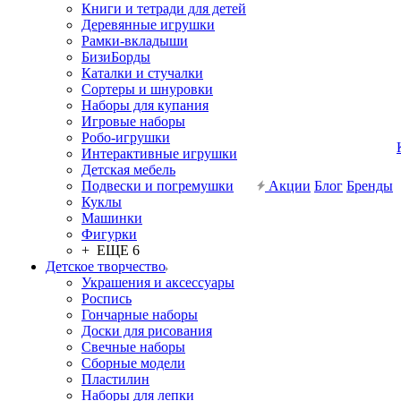
Книги и тетради для детей
Деревянные игрушки
Рамки-вкладыши
БизиБорды
Каталки и стучалки
Сортеры и шнуровки
Наборы для купания
Игровые наборы
Робо-игрушки
Интерактивные игрушки
Детская мебель
Подвески и погремушки
Акции
Блог
Бренды
Куклы
Машинки
Фигурки
+ ЕЩЕ 6
Детское творчество
Украшения и аксессуары
Роспись
Гончарные наборы
Доски для рисования
Свечные наборы
Сборные модели
Пластилин
Наборы для лепки