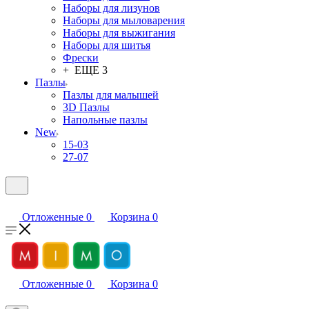
Наборы для лизунов
Наборы для мыловарения
Наборы для выжигания
Наборы для шитья
Фрески
+ ЕЩЕ 3
Пазлы
Пазлы для малышей
3D Пазлы
Напольные пазлы
New
15-03
27-07
Отложенные
0
Корзина
0
Отложенные
0
Корзина
0