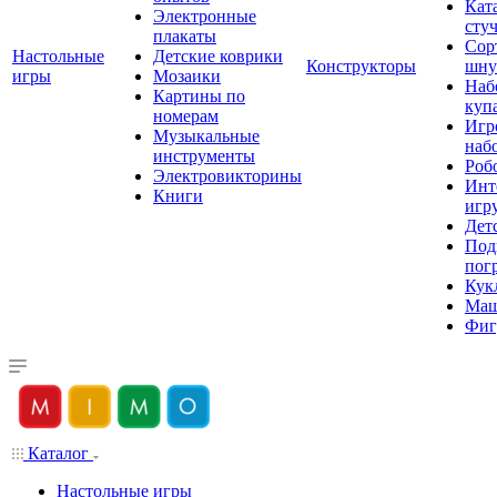
Кат
Электронные
сту
плакаты
Сор
Настольные
Детские коврики
Конструкторы
шну
игры
Мозаики
Наб
Картины по
куп
номерам
Игр
Музыкальные
наб
инструменты
Роб
Электровикторины
Инт
Книги
игр
Дет
Под
пог
Кук
Ма
Фиг
Каталог
Настольные игры