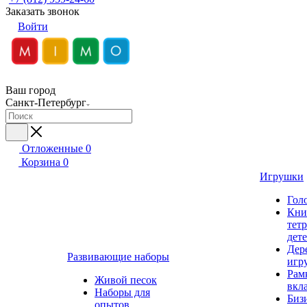
Заказать звонок
Войти
Ваш город
Санкт-Петербург
Отложенные
0
Корзина
0
Игрушки
Гол
Кни
тет
дет
Дер
Развивающие наборы
игр
Рам
Живой песок
вкл
Наборы для
Биз
опытов