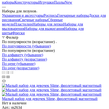
наборы
Конструкторы
Игрушки
Пазлы
New
—
Наборы для лизунов
Украшения и аксессуары
Роспись
Гончарные наборы
Доски для
рисования
Свечные наборы
Сборные
модели
Пластилин
Наборы для лепки
Наборы для
мыловарения
Наборы для выжигания
Наборы для
шитья
Фрески
Фильтр
По популярности (возрастание)
По популярности (убывание)
По популярности (возрастание)
По алфавиту (убывание)
По алфавиту (возрастание)
По цене (убывание)
По цене (возрастание)
Малый набор для девочек Slime, фиолетовый магнитный
Нет в наличии
Арт.: m2634