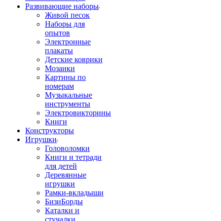
Развивающие наборы
Живой песок
Наборы для
опытов
Электронные
плакаты
Детские коврики
Мозаики
Картины по
номерам
Музыкальные
инструменты
Электровикторины
Книги
Конструкторы
Игрушки
Головоломки
Книги и тетради
для детей
Деревянные
игрушки
Рамки-вкладыши
БизиБорды
Каталки и
стучалки