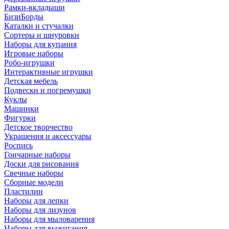
Рамки-вкладыши
БизиБорды
Каталки и стучалки
Сортеры и шнуровки
Наборы для купания
Игровые наборы
Робо-игрушки
Интерактивные игрушки
Детская мебель
Подвески и погремушки
Куклы
Машинки
Фигурки
Детское творчество
Украшения и аксессуары
Роспись
Гончарные наборы
Доски для рисования
Свечные наборы
Сборные модели
Пластилин
Наборы для лепки
Наборы для лизунов
Наборы для мыловарения
Наборы для выжигания