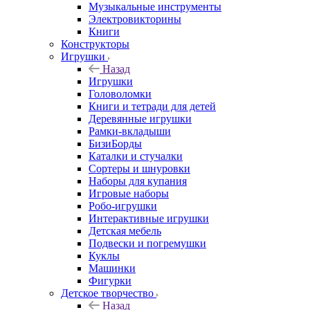
Музыкальные инструменты
Электровикторины
Книги
Конструкторы
Игрушки
Назад
Игрушки
Головоломки
Книги и тетради для детей
Деревянные игрушки
Рамки-вкладыши
БизиБорды
Каталки и стучалки
Сортеры и шнуровки
Наборы для купания
Игровые наборы
Робо-игрушки
Интерактивные игрушки
Детская мебель
Подвески и погремушки
Куклы
Машинки
Фигурки
Детское творчество
Назад