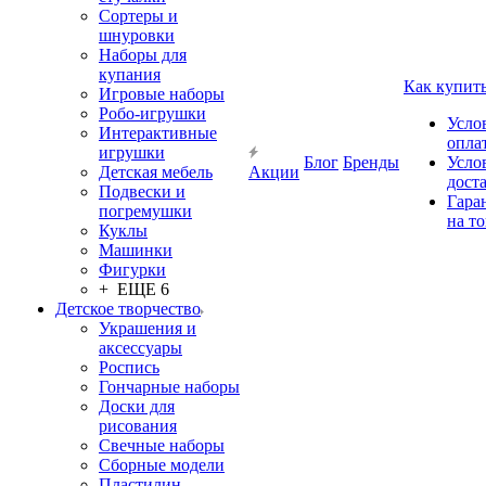
Сортеры и
шнуровки
Наборы для
купания
Как купит
Игровые наборы
Робо-игрушки
Усло
Интерактивные
опла
игрушки
Блог
Бренды
Усло
Детская мебель
Акции
дост
Подвески и
Гара
погремушки
на т
Куклы
Машинки
Фигурки
+ ЕЩЕ 6
Детское творчество
Украшения и
аксессуары
Роспись
Гончарные наборы
Доски для
рисования
Свечные наборы
Сборные модели
Пластилин