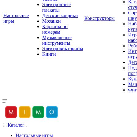
Кат
Электронные
сту
плакаты
Сор
Настольные
Детские коврики
Конструкторы
шну
игры
Мозаики
Наб
Картины по
куп
номерам
Игр
Музыкальные
наб
инструменты
Роб
Электровикторины
Инт
Книги
игр
Дет
Под
пог
Кук
Ма
Фиг
Каталог
Настольные игры