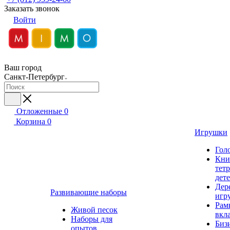
Заказать звонок
Войти
Ваш город
Санкт-Петербург
Отложенные
0
Корзина
0
Игрушки
Гол
Кни
тет
дет
Дер
Развивающие наборы
игр
Рам
Живой песок
вкл
Наборы для
Биз
опытов