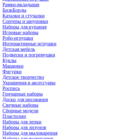
Рамки-вкладыши
БизиБорды
Каталки и стучалки
Сортеры и шнуровки
Наборы для купания
Игровые наборы
Робо-игрушки
Интерактивные игрушки
Детская мебель
Подвески и погремушки
Куклы
Машинки
Фигурки
Детское творчество
Украшения и аксессуары
Роспись
Гончарные наборы
Доски для рисования
Свечные наборы
Сборные модели
Пластилин
Наборы для лепки
Наборы для лизунов
Наборы для мыловарения
Наборы для выжигания