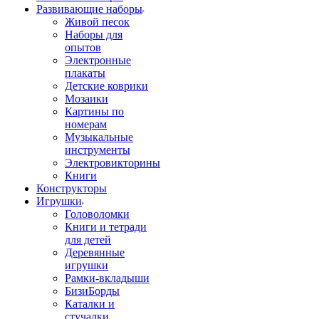
Развивающие наборы
Живой песок
Наборы для
опытов
Электронные
плакаты
Детские коврики
Мозаики
Картины по
номерам
Музыкальные
инструменты
Электровикторины
Книги
Конструкторы
Игрушки
Головоломки
Книги и тетради
для детей
Деревянные
игрушки
Рамки-вкладыши
БизиБорды
Каталки и
стучалки