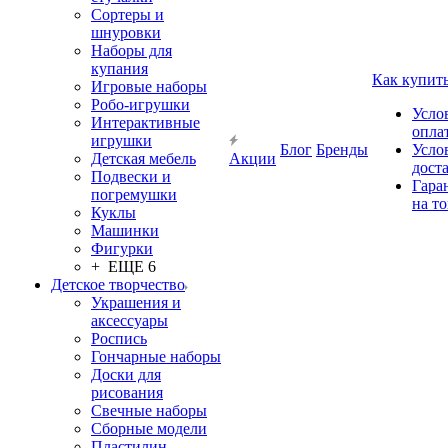
Сортеры и
шнуровки
Наборы для
купания
Как купит
Игровые наборы
Робо-игрушки
Усло
Интерактивные
опла
игрушки
Блог
Бренды
Усло
Детская мебель
Акции
дост
Подвески и
Гара
погремушки
на т
Куклы
Машинки
Фигурки
+ ЕЩЕ 6
Детское творчество
Украшения и
аксессуары
Роспись
Гончарные наборы
Доски для
рисования
Свечные наборы
Сборные модели
Пластилин