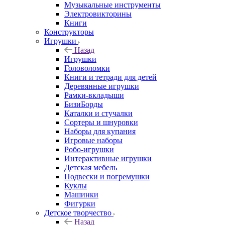
Музыкальные инструменты
Электровикторины
Книги
Конструкторы
Игрушки
Назад
Игрушки
Головоломки
Книги и тетради для детей
Деревянные игрушки
Рамки-вкладыши
БизиБорды
Каталки и стучалки
Сортеры и шнуровки
Наборы для купания
Игровые наборы
Робо-игрушки
Интерактивные игрушки
Детская мебель
Подвески и погремушки
Куклы
Машинки
Фигурки
Детское творчество
Назад