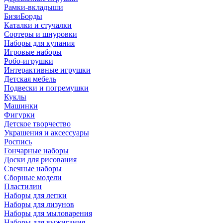
Рамки-вкладыши
БизиБорды
Каталки и стучалки
Сортеры и шнуровки
Наборы для купания
Игровые наборы
Робо-игрушки
Интерактивные игрушки
Детская мебель
Подвески и погремушки
Куклы
Машинки
Фигурки
Детское творчество
Украшения и аксессуары
Роспись
Гончарные наборы
Доски для рисования
Свечные наборы
Сборные модели
Пластилин
Наборы для лепки
Наборы для лизунов
Наборы для мыловарения
Наборы для выжигания