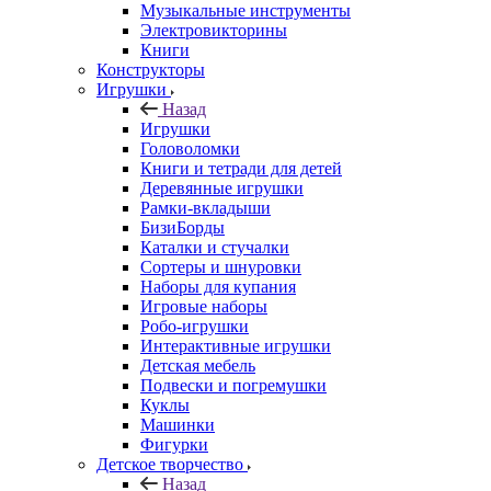
Музыкальные инструменты
Электровикторины
Книги
Конструкторы
Игрушки
Назад
Игрушки
Головоломки
Книги и тетради для детей
Деревянные игрушки
Рамки-вкладыши
БизиБорды
Каталки и стучалки
Сортеры и шнуровки
Наборы для купания
Игровые наборы
Робо-игрушки
Интерактивные игрушки
Детская мебель
Подвески и погремушки
Куклы
Машинки
Фигурки
Детское творчество
Назад