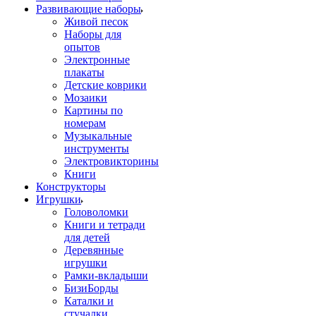
Развивающие наборы
Живой песок
Наборы для
опытов
Электронные
плакаты
Детские коврики
Мозаики
Картины по
номерам
Музыкальные
инструменты
Электровикторины
Книги
Конструкторы
Игрушки
Головоломки
Книги и тетради
для детей
Деревянные
игрушки
Рамки-вкладыши
БизиБорды
Каталки и
стучалки