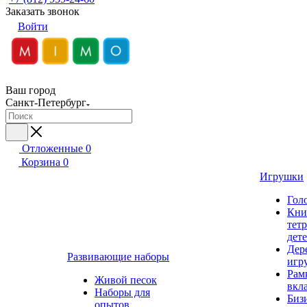
Заказать звонок
Войти
Ваш город
Санкт-Петербург
Отложенные
0
Корзина
0
Игрушки
Гол
Кни
тет
дет
Дер
Развивающие наборы
игр
Рам
Живой песок
вкл
Наборы для
Биз
опытов