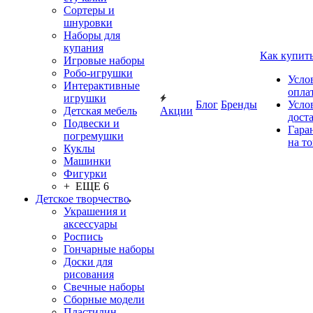
Сортеры и
шнуровки
Наборы для
купания
Как купит
Игровые наборы
Робо-игрушки
Усло
Интерактивные
опла
игрушки
Блог
Бренды
Усло
Детская мебель
Акции
дост
Подвески и
Гара
погремушки
на т
Куклы
Машинки
Фигурки
+ ЕЩЕ 6
Детское творчество
Украшения и
аксессуары
Роспись
Гончарные наборы
Доски для
рисования
Свечные наборы
Сборные модели
Пластилин