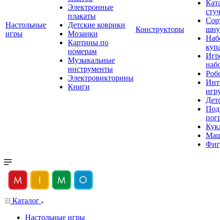
Кат
Электронные
сту
плакаты
Сор
Настольные
Детские коврики
Конструкторы
шну
игры
Мозаики
Наб
Картины по
куп
номерам
Игр
Музыкальные
наб
инструменты
Роб
Электровикторины
Инт
Книги
игр
Дет
Под
пог
Кук
Ма
Фиг
Каталог
Настольные игры