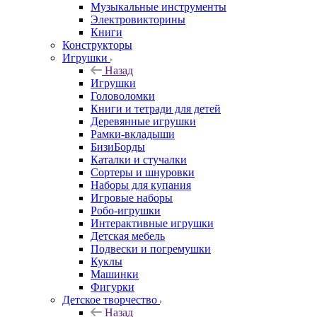
Музыкальные инструменты
Электровикторины
Книги
Конструкторы
Игрушки
Назад
Игрушки
Головоломки
Книги и тетради для детей
Деревянные игрушки
Рамки-вкладыши
БизиБорды
Каталки и стучалки
Сортеры и шнуровки
Наборы для купания
Игровые наборы
Робо-игрушки
Интерактивные игрушки
Детская мебель
Подвески и погремушки
Куклы
Машинки
Фигурки
Детское творчество
Назад