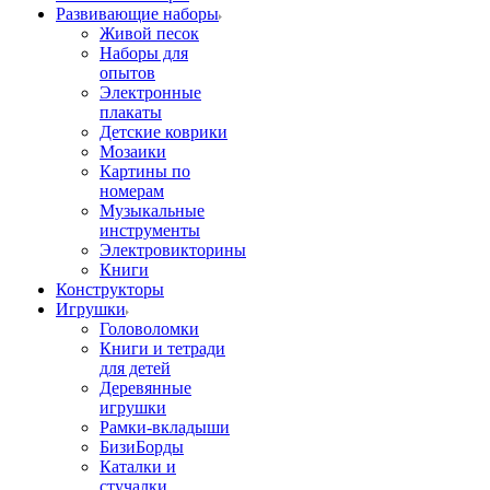
Развивающие наборы
Живой песок
Наборы для
опытов
Электронные
плакаты
Детские коврики
Мозаики
Картины по
номерам
Музыкальные
инструменты
Электровикторины
Книги
Конструкторы
Игрушки
Головоломки
Книги и тетради
для детей
Деревянные
игрушки
Рамки-вкладыши
БизиБорды
Каталки и
стучалки