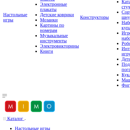
Кат
Электронные
сту
плакаты
Сор
Настольные
Детские коврики
Конструкторы
шну
игры
Мозаики
Наб
Картины по
куп
номерам
Игр
Музыкальные
наб
инструменты
Роб
Электровикторины
Инт
Книги
игр
Дет
Под
пог
Кук
Ма
Фиг
Каталог
Настольные игры