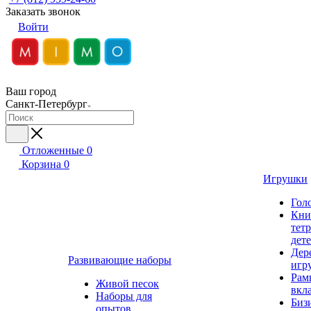
Заказать звонок
Войти
Ваш город
Санкт-Петербург
Отложенные
0
Корзина
0
Игрушки
Гол
Кни
тет
дет
Дер
Развивающие наборы
игр
Рам
Живой песок
вкл
Наборы для
Биз
опытов