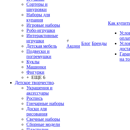
Сортеры и
шнуровки
Наборы для
купания
Как купит
Игровые наборы
Робо-игрушки
Усло
Интерактивные
опла
игрушки
Блог
Бренды
Усло
Детская мебель
Акции
дост
Подвески и
Гара
погремушки
на т
Куклы
Машинки
Фигурки
+ ЕЩЕ 6
Детское творчество
Украшения и
аксессуары
Роспись
Гончарные наборы
Доски для
рисования
Свечные наборы
Сборные модели
Пластилин