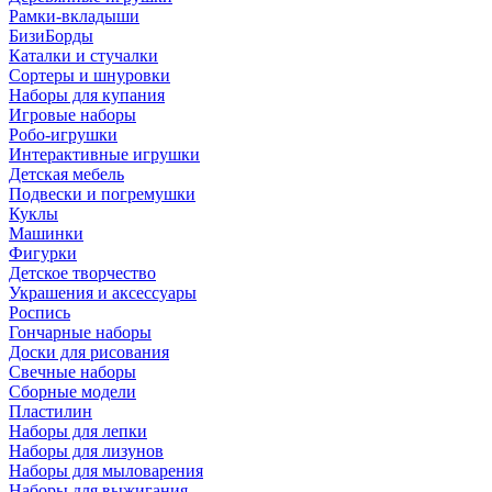
Рамки-вкладыши
БизиБорды
Каталки и стучалки
Сортеры и шнуровки
Наборы для купания
Игровые наборы
Робо-игрушки
Интерактивные игрушки
Детская мебель
Подвески и погремушки
Куклы
Машинки
Фигурки
Детское творчество
Украшения и аксессуары
Роспись
Гончарные наборы
Доски для рисования
Свечные наборы
Сборные модели
Пластилин
Наборы для лепки
Наборы для лизунов
Наборы для мыловарения
Наборы для выжигания