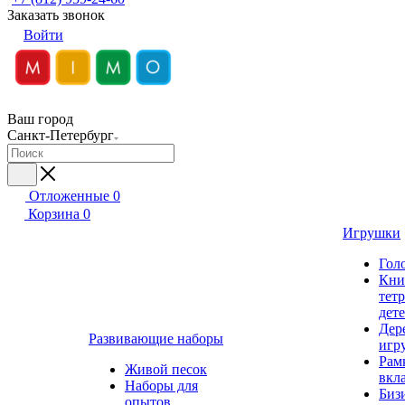
Заказать звонок
Войти
Ваш город
Санкт-Петербург
Отложенные
0
Корзина
0
Игрушки
Гол
Кни
тет
дет
Дер
Развивающие наборы
игр
Рам
Живой песок
вкл
Наборы для
Биз
опытов