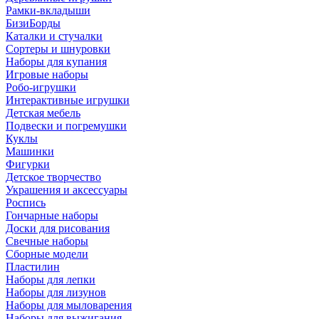
Рамки-вкладыши
БизиБорды
Каталки и стучалки
Сортеры и шнуровки
Наборы для купания
Игровые наборы
Робо-игрушки
Интерактивные игрушки
Детская мебель
Подвески и погремушки
Куклы
Машинки
Фигурки
Детское творчество
Украшения и аксессуары
Роспись
Гончарные наборы
Доски для рисования
Свечные наборы
Сборные модели
Пластилин
Наборы для лепки
Наборы для лизунов
Наборы для мыловарения
Наборы для выжигания