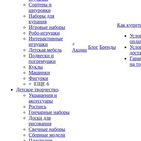
Сортеры и
шнуровки
Наборы для
купания
Как купит
Игровые наборы
Робо-игрушки
Усло
Интерактивные
опла
игрушки
Блог
Бренды
Усло
Детская мебель
Акции
дост
Подвески и
Гара
погремушки
на т
Куклы
Машинки
Фигурки
+ ЕЩЕ 6
Детское творчество
Украшения и
аксессуары
Роспись
Гончарные наборы
Доски для
рисования
Свечные наборы
Сборные модели
Пластилин