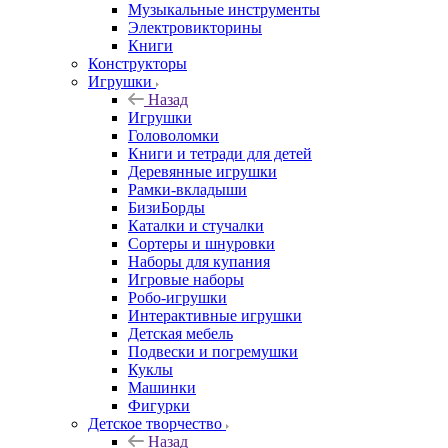
Музыкальные инструменты
Электровикторины
Книги
Конструкторы
Игрушки
Назад
Игрушки
Головоломки
Книги и тетради для детей
Деревянные игрушки
Рамки-вкладыши
БизиБорды
Каталки и стучалки
Сортеры и шнуровки
Наборы для купания
Игровые наборы
Робо-игрушки
Интерактивные игрушки
Детская мебель
Подвески и погремушки
Куклы
Машинки
Фигурки
Детское творчество
Назад