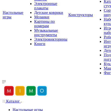
Кат
Электронные
сту
плакаты
Сор
Настольные
Детские коврики
Конструкторы
шну
игры
Мозаики
Наб
Картины по
куп
номерам
Игр
Музыкальные
наб
инструменты
Роб
Электровикторины
Инт
Книги
игр
Дет
Под
пог
Кук
Ма
Фиг
Каталог
Настольные игры