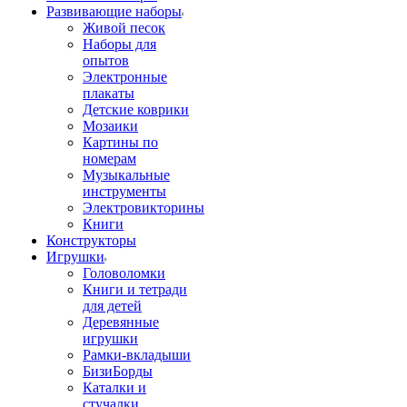
Развивающие наборы
Живой песок
Наборы для
опытов
Электронные
плакаты
Детские коврики
Мозаики
Картины по
номерам
Музыкальные
инструменты
Электровикторины
Книги
Конструкторы
Игрушки
Головоломки
Книги и тетради
для детей
Деревянные
игрушки
Рамки-вкладыши
БизиБорды
Каталки и
стучалки