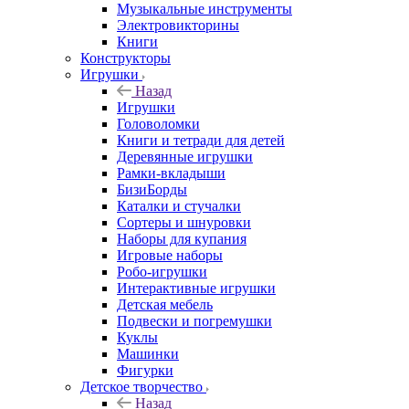
Музыкальные инструменты
Электровикторины
Книги
Конструкторы
Игрушки
Назад
Игрушки
Головоломки
Книги и тетради для детей
Деревянные игрушки
Рамки-вкладыши
БизиБорды
Каталки и стучалки
Сортеры и шнуровки
Наборы для купания
Игровые наборы
Робо-игрушки
Интерактивные игрушки
Детская мебель
Подвески и погремушки
Куклы
Машинки
Фигурки
Детское творчество
Назад