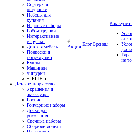
Сортеры и
шнуровки
Наборы для
купания
Как купит
Игровые наборы
Робо-игрушки
Усло
Интерактивные
опла
игрушки
Блог
Бренды
Усло
Детская мебель
Акции
дост
Подвески и
Гара
погремушки
на т
Куклы
Машинки
Фигурки
+ ЕЩЕ 6
Детское творчество
Украшения и
аксессуары
Роспись
Гончарные наборы
Доски для
рисования
Свечные наборы
Сборные модели
Пластилин