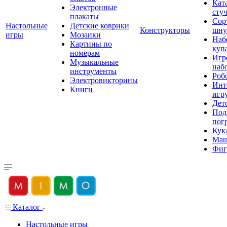
Кат
Электронные
сту
плакаты
Сор
Настольные
Детские коврики
Конструкторы
шну
игры
Мозаики
Наб
Картины по
куп
номерам
Игр
Музыкальные
наб
инструменты
Роб
Электровикторины
Инт
Книги
игр
Дет
Под
пог
Кук
Ма
Фиг
Каталог
Настольные игры