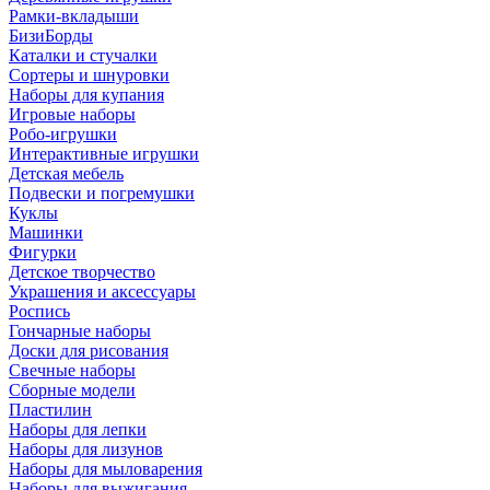
Рамки-вкладыши
БизиБорды
Каталки и стучалки
Сортеры и шнуровки
Наборы для купания
Игровые наборы
Робо-игрушки
Интерактивные игрушки
Детская мебель
Подвески и погремушки
Куклы
Машинки
Фигурки
Детское творчество
Украшения и аксессуары
Роспись
Гончарные наборы
Доски для рисования
Свечные наборы
Сборные модели
Пластилин
Наборы для лепки
Наборы для лизунов
Наборы для мыловарения
Наборы для выжигания