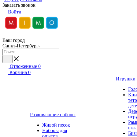
Заказать звонок
Войти
Ваш город
Санкт-Петербург
Отложенные
0
Корзина
0
Игрушки
Гол
Кни
тет
дет
Дер
Развивающие наборы
игр
Рам
Живой песок
вкл
Наборы для
Биз
опытов