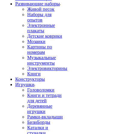
Развивающие наборы
Живой песок
Наборы для
опытов
Электронные
плакаты
Детские коврики
Мозаики
Картины по
номерам
Музыкальные
инструменты
Электровикторины
Книги
Конструкторы
Игрушки
Головоломки
Книги и тетради
для детей
Деревянные
игрушки
Рамки-вкладыши
БизиБорды
Каталки и
стучалки