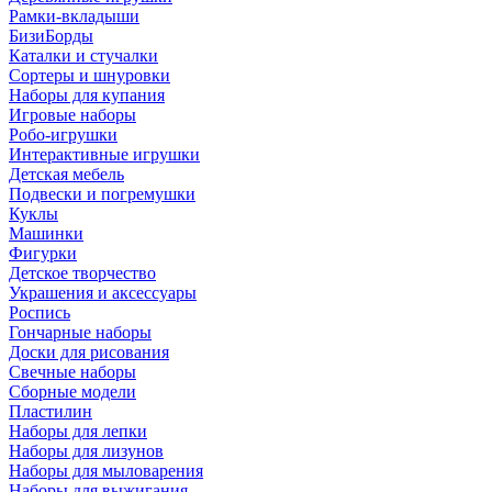
Рамки-вкладыши
БизиБорды
Каталки и стучалки
Сортеры и шнуровки
Наборы для купания
Игровые наборы
Робо-игрушки
Интерактивные игрушки
Детская мебель
Подвески и погремушки
Куклы
Машинки
Фигурки
Детское творчество
Украшения и аксессуары
Роспись
Гончарные наборы
Доски для рисования
Свечные наборы
Сборные модели
Пластилин
Наборы для лепки
Наборы для лизунов
Наборы для мыловарения
Наборы для выжигания