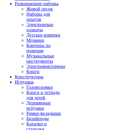
Развивающие наборы
Живой песок
Наборы для
опытов
Электронные
плакаты
Детские коврики
Мозаики
Картины по
номерам
Музыкальные
инструменты
Электровикторины
Книги
Конструкторы
Игрушки
Головоломки
Книги и тетради
для детей
Деревянные
игрушки
Рамки-вкладыши
БизиБорды
Каталки и
стучалки