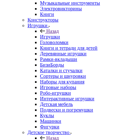
Музыкальные инструменты
Электровикторины
Книги
Конструкторы
Игрушки
Назад
Игрушки
Головоломки
Книги и тетради для детей
Деревянные игрушки
Рамки-вкладыши
БизиБорды
Каталки и стучалки
Сортеры и шнуровки
Наборы для купания
Игровые наборы
Робо-игрушки
Интерактивные игрушки
Детская мебель
Подвески и погремушки
Куклы
Машинки
Фигурки
Детское творчество
Назад