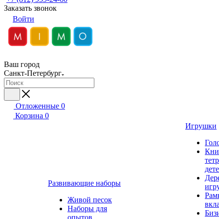
Заказать звонок
Войти
Ваш город
Санкт-Петербург
Отложенные
0
Корзина
0
Игрушки
Гол
Кни
тет
дет
Дер
Развивающие наборы
игр
Рам
Живой песок
вкл
Наборы для
Биз
опытов