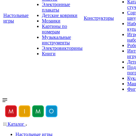
Кат
Электронные
сту
плакаты
Сор
Настольные
Детские коврики
Конструкторы
шну
игры
Мозаики
Наб
Картины по
куп
номерам
Игр
Музыкальные
наб
инструменты
Роб
Электровикторины
Инт
Книги
игр
Дет
Под
пог
Кук
Ма
Фиг
Каталог
Настольные игры