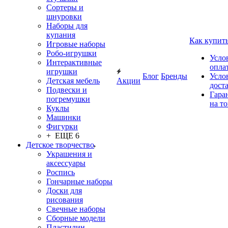
Сортеры и
шнуровки
Наборы для
купания
Как купит
Игровые наборы
Робо-игрушки
Усло
Интерактивные
опла
игрушки
Блог
Бренды
Усло
Детская мебель
Акции
дост
Подвески и
Гара
погремушки
на т
Куклы
Машинки
Фигурки
+ ЕЩЕ 6
Детское творчество
Украшения и
аксессуары
Роспись
Гончарные наборы
Доски для
рисования
Свечные наборы
Сборные модели
Пластилин