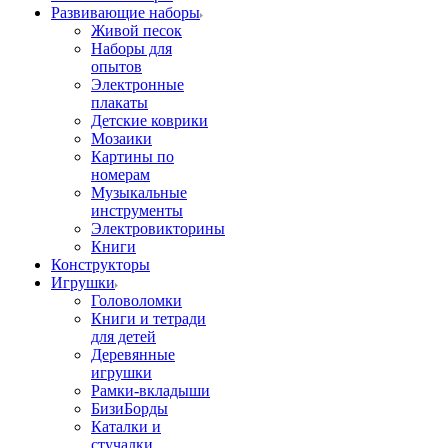
Развивающие наборы
Живой песок
Наборы для
опытов
Электронные
плакаты
Детские коврики
Мозаики
Картины по
номерам
Музыкальные
инструменты
Электровикторины
Книги
Конструкторы
Игрушки
Головоломки
Книги и тетради
для детей
Деревянные
игрушки
Рамки-вкладыши
БизиБорды
Каталки и
стучалки