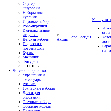
Сортеры и
шнуровки
Наборы для
купания
Как купит
Игровые наборы
Робо-игрушки
Усло
Интерактивные
опла
игрушки
Блог
Бренды
Усло
Детская мебель
Акции
дост
Подвески и
Гара
погремушки
на т
Куклы
Машинки
Фигурки
+ ЕЩЕ 6
Детское творчество
Украшения и
аксессуары
Роспись
Гончарные наборы
Доски для
рисования
Свечные наборы
Сборные модели
Пластилин