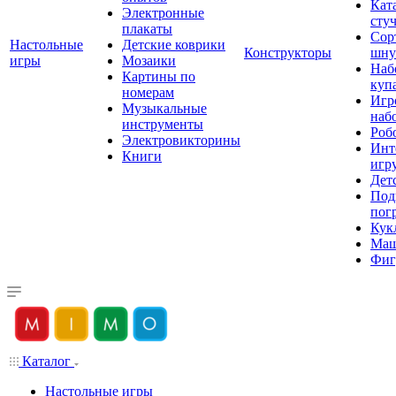
Кат
Электронные
сту
плакаты
Сор
Настольные
Детские коврики
Конструкторы
шну
игры
Мозаики
Наб
Картины по
куп
номерам
Игр
Музыкальные
наб
инструменты
Роб
Электровикторины
Инт
Книги
игр
Дет
Под
пог
Кук
Ма
Фиг
Каталог
Настольные игры