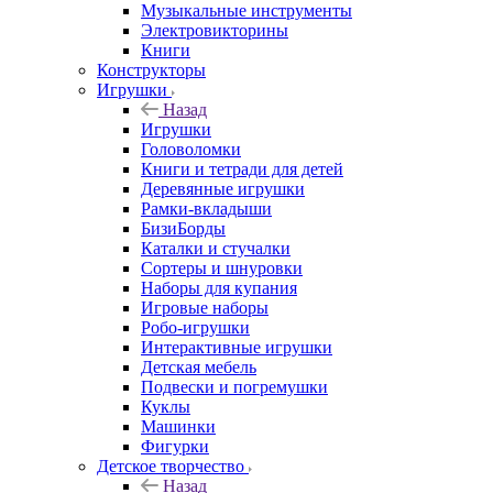
Музыкальные инструменты
Электровикторины
Книги
Конструкторы
Игрушки
Назад
Игрушки
Головоломки
Книги и тетради для детей
Деревянные игрушки
Рамки-вкладыши
БизиБорды
Каталки и стучалки
Сортеры и шнуровки
Наборы для купания
Игровые наборы
Робо-игрушки
Интерактивные игрушки
Детская мебель
Подвески и погремушки
Куклы
Машинки
Фигурки
Детское творчество
Назад