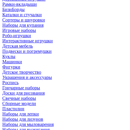
Рамки-вкладыши
БизиБорды
Каталки и стучалки
Сортеры и шнуровки
Наборы для купания
Игровые наборы
Робо-игрушки
Интерактивные игрушки
Детская мебель
Подвески и погремушки
Куклы
Машинки
Фигурки
Детское творчество
Украшения и аксессуары
Роспись
Гончарные наборы
Доски для рисования
Свечные наборы
Сборные модели
Пластилин
Наборы для лепки
Наборы для лизунов
Наборы для мыловарения
Наборы для выжигания