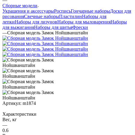
—
Сборные модели
Украшения и аксессуары
Роспись
Гончарные наборы
Доски для
рисования
Свечные наборы
Пластилин
Наборы для
лепки
Наборы для лизунов
Наборы для мыловарения
Наборы
для выжигания
Наборы для шитья
Фрески
—
Сборная модель Замок Нойшванштайн
Артикул:
m1874
Характеристики
Вес, кг
—
0.6