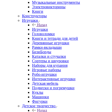
Музыкальные инструменты
Электровикторины
Книги
Конструкторы
Игрушки
Назад
Игрушки
Головоломки
Книги и тетради для детей
Деревянные игрушки
Рамки-вкладыши
БизиБорды
Каталки и стучалки
Сортеры и шнуровки
Наборы для купания
Игровые наборы
Робо-игрушки
Интерактивные игрушки
Детская мебель
Подвески и погремушки
Куклы
Машинки
Фигурки
Детское творчество
Назад