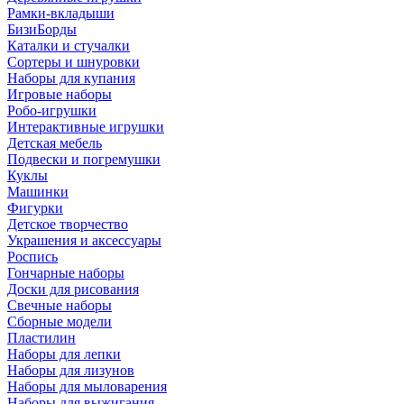
Рамки-вкладыши
БизиБорды
Каталки и стучалки
Сортеры и шнуровки
Наборы для купания
Игровые наборы
Робо-игрушки
Интерактивные игрушки
Детская мебель
Подвески и погремушки
Куклы
Машинки
Фигурки
Детское творчество
Украшения и аксессуары
Роспись
Гончарные наборы
Доски для рисования
Свечные наборы
Сборные модели
Пластилин
Наборы для лепки
Наборы для лизунов
Наборы для мыловарения
Наборы для выжигания