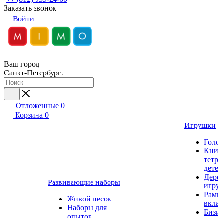
Заказать звонок
Войти
Ваш город
Санкт-Петербург
Отложенные
0
Корзина
0
Игрушки
Гол
Кни
тет
дет
Дер
Развивающие наборы
игр
Рам
Живой песок
вкл
Наборы для
Биз
опытов