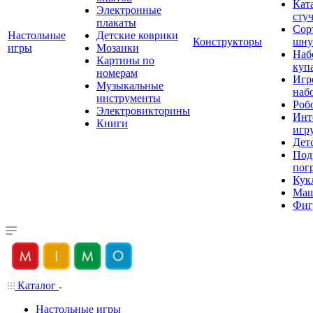
Кат
Электронные
сту
плакаты
Сор
Настольные
Детские коврики
Конструкторы
шну
игры
Мозаики
Наб
Картины по
куп
номерам
Игр
Музыкальные
наб
инструменты
Роб
Электровикторины
Инт
Книги
игр
Дет
Под
пог
Кук
Ма
Фиг
Каталог
Настольные игры