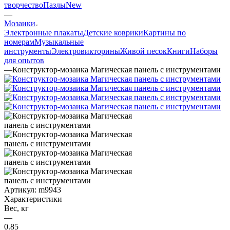
творчество
Пазлы
New
—
Мозаики
Электронные плакаты
Детские коврики
Картины по
номерам
Музыкальные
инструменты
Электровикторины
Живой песок
Книги
Наборы
для опытов
—
Конструктор-мозаика Магическая панель с инструментами
Артикул:
m9943
Характеристики
Вес, кг
—
0.85