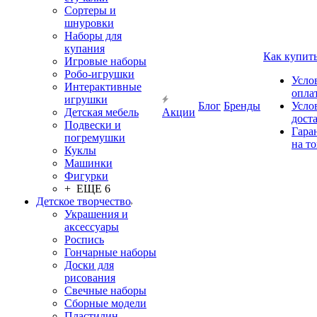
Сортеры и
шнуровки
Наборы для
купания
Как купит
Игровые наборы
Робо-игрушки
Усло
Интерактивные
опла
игрушки
Блог
Бренды
Усло
Детская мебель
Акции
дост
Подвески и
Гара
погремушки
на т
Куклы
Машинки
Фигурки
+ ЕЩЕ 6
Детское творчество
Украшения и
аксессуары
Роспись
Гончарные наборы
Доски для
рисования
Свечные наборы
Сборные модели
Пластилин