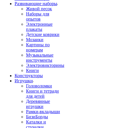
Развивающие наборы
Живой песок
Наборы для
опытов
Электронные
плакаты
Детские коврики
Мозаики
Картины по
номерам
Музыкальные
инструменты
Электровикторины
Книги
Конструкторы
Игрушки
Головоломки
Книги и тетради
для детей
Деревянные
игрушки
Рамки-вкладыши
БизиБорды
Каталки и
стучалки