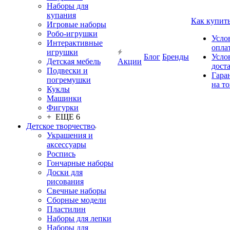
Наборы для
купания
Как купит
Игровые наборы
Робо-игрушки
Усло
Интерактивные
опла
игрушки
Блог
Бренды
Усло
Детская мебель
Акции
дост
Подвески и
Гара
погремушки
на т
Куклы
Машинки
Фигурки
+ ЕЩЕ 6
Детское творчество
Украшения и
аксессуары
Роспись
Гончарные наборы
Доски для
рисования
Свечные наборы
Сборные модели
Пластилин
Наборы для лепки
Наборы для