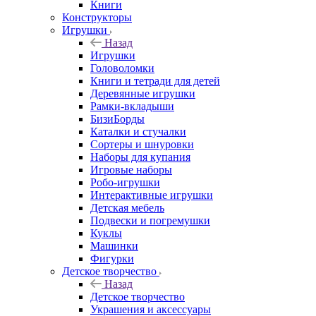
Книги
Конструкторы
Игрушки
Назад
Игрушки
Головоломки
Книги и тетради для детей
Деревянные игрушки
Рамки-вкладыши
БизиБорды
Каталки и стучалки
Сортеры и шнуровки
Наборы для купания
Игровые наборы
Робо-игрушки
Интерактивные игрушки
Детская мебель
Подвески и погремушки
Куклы
Машинки
Фигурки
Детское творчество
Назад
Детское творчество
Украшения и аксессуары