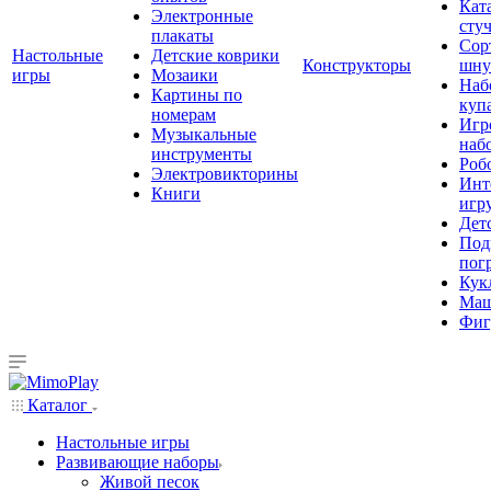
Кат
Электронные
сту
плакаты
Сор
Настольные
Детские коврики
Конструкторы
шну
игры
Мозаики
Наб
Картины по
куп
номерам
Игр
Музыкальные
наб
инструменты
Роб
Электровикторины
Инт
Книги
игр
Дет
Под
пог
Кук
Ма
Фиг
Каталог
Настольные игры
Развивающие наборы
Живой песок