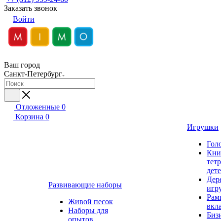
Заказать звонок
Войти
Ваш город
Санкт-Петербург
Отложенные
0
Корзина
0
Игрушки
Гол
Кни
тет
дет
Дер
Развивающие наборы
игр
Рам
Живой песок
вкл
Наборы для
Биз
опытов