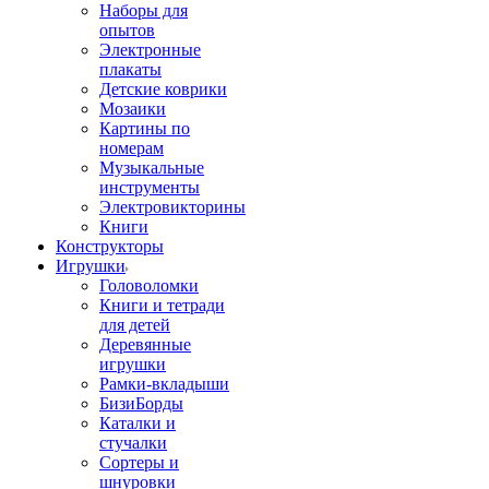
Наборы для
опытов
Электронные
плакаты
Детские коврики
Мозаики
Картины по
номерам
Музыкальные
инструменты
Электровикторины
Книги
Конструкторы
Игрушки
Головоломки
Книги и тетради
для детей
Деревянные
игрушки
Рамки-вкладыши
БизиБорды
Каталки и
стучалки
Сортеры и
шнуровки