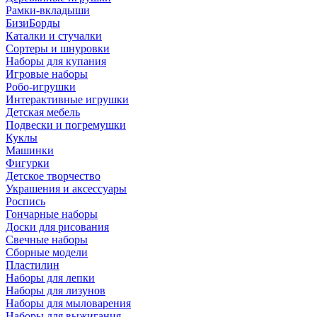
Рамки-вкладыши
БизиБорды
Каталки и стучалки
Сортеры и шнуровки
Наборы для купания
Игровые наборы
Робо-игрушки
Интерактивные игрушки
Детская мебель
Подвески и погремушки
Куклы
Машинки
Фигурки
Детское творчество
Украшения и аксессуары
Роспись
Гончарные наборы
Доски для рисования
Свечные наборы
Сборные модели
Пластилин
Наборы для лепки
Наборы для лизунов
Наборы для мыловарения
Наборы для выжигания