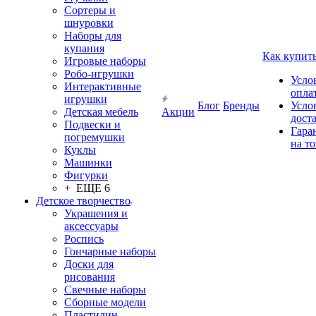
Сортеры и
шнуровки
Наборы для
купания
Как купит
Игровые наборы
Робо-игрушки
Усло
Интерактивные
опла
игрушки
Блог
Бренды
Усло
Детская мебель
Акции
дост
Подвески и
Гара
погремушки
на т
Куклы
Машинки
Фигурки
+ ЕЩЕ 6
Детское творчество
Украшения и
аксессуары
Роспись
Гончарные наборы
Доски для
рисования
Свечные наборы
Сборные модели
Пластилин