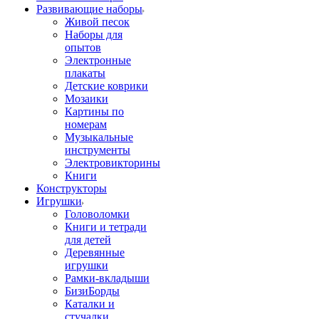
Развивающие наборы
Живой песок
Наборы для
опытов
Электронные
плакаты
Детские коврики
Мозаики
Картины по
номерам
Музыкальные
инструменты
Электровикторины
Книги
Конструкторы
Игрушки
Головоломки
Книги и тетради
для детей
Деревянные
игрушки
Рамки-вкладыши
БизиБорды
Каталки и
стучалки