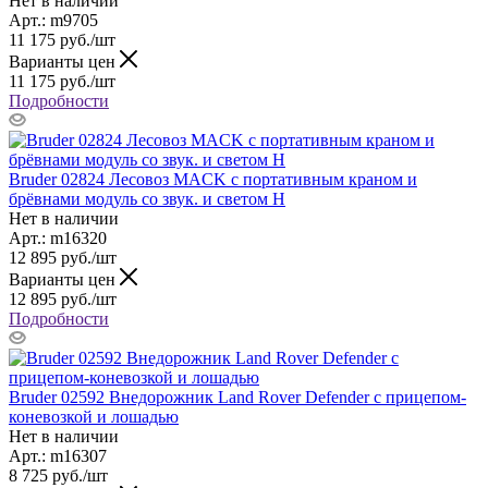
Нет в наличии
Арт.: m9705
11 175
руб.
/шт
Варианты цен
11 175
руб.
/шт
Подробности
Bruder 02824 Лесовоз MACK с портативным краном и
брёвнами модуль со звук. и светом H
Нет в наличии
Арт.: m16320
12 895
руб.
/шт
Варианты цен
12 895
руб.
/шт
Подробности
Bruder 02592 Внедорожник Land Rover Defender с прицепом-
коневозкой и лошадью
Нет в наличии
Арт.: m16307
8 725
руб.
/шт