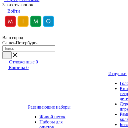
Заказать звонок
Войти
Ваш город
Санкт-Петербург
Отложенные
0
Корзина
0
Игрушки
Гол
Кни
тет
дет
Дер
Развивающие наборы
игр
Рам
Живой песок
вкл
Наборы для
Биз
опытов