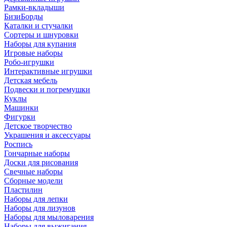
Рамки-вкладыши
БизиБорды
Каталки и стучалки
Сортеры и шнуровки
Наборы для купания
Игровые наборы
Робо-игрушки
Интерактивные игрушки
Детская мебель
Подвески и погремушки
Куклы
Машинки
Фигурки
Детское творчество
Украшения и аксессуары
Роспись
Гончарные наборы
Доски для рисования
Свечные наборы
Сборные модели
Пластилин
Наборы для лепки
Наборы для лизунов
Наборы для мыловарения
Наборы для выжигания