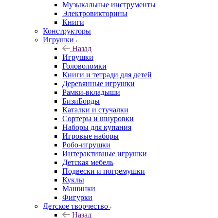
Музыкальные инструменты
Электровикторины
Книги
Конструкторы
Игрушки
Назад
Игрушки
Головоломки
Книги и тетради для детей
Деревянные игрушки
Рамки-вкладыши
БизиБорды
Каталки и стучалки
Сортеры и шнуровки
Наборы для купания
Игровые наборы
Робо-игрушки
Интерактивные игрушки
Детская мебель
Подвески и погремушки
Куклы
Машинки
Фигурки
Детское творчество
Назад