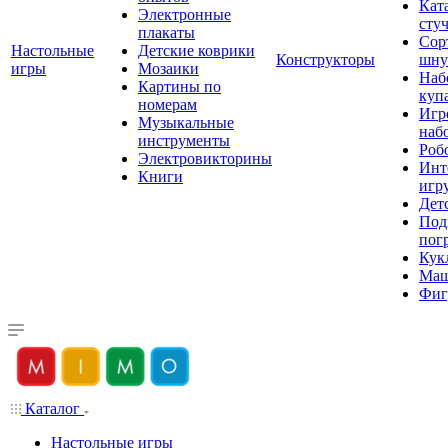
Кат
Электронные
сту
плакаты
Сор
Настольные
Детские коврики
Конструкторы
шну
игры
Мозаики
Наб
Картины по
куп
номерам
Игр
Музыкальные
наб
инструменты
Роб
Электровикторины
Инт
Книги
игр
Дет
Под
пог
Кук
Ма
Фиг
Каталог
Настольные игры