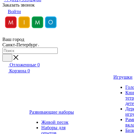
Заказать звонок
Войти
Ваш город
Санкт-Петербург
Отложенные
0
Корзина
0
Игрушки
Гол
Кни
тет
дет
Дер
Развивающие наборы
игр
Рам
Живой песок
вкл
Наборы для
Биз
опытов