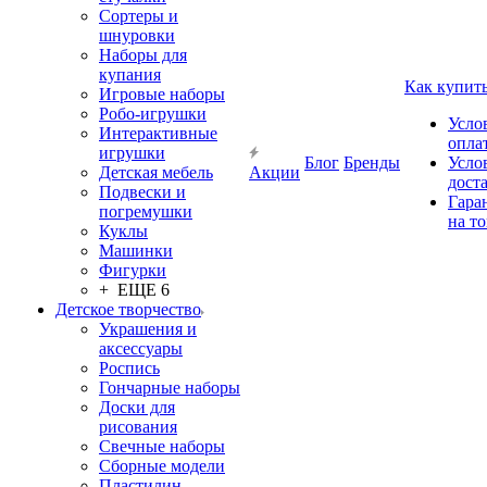
Сортеры и
шнуровки
Наборы для
купания
Как купит
Игровые наборы
Робо-игрушки
Усло
Интерактивные
опла
игрушки
Блог
Бренды
Усло
Детская мебель
Акции
дост
Подвески и
Гара
погремушки
на т
Куклы
Машинки
Фигурки
+ ЕЩЕ 6
Детское творчество
Украшения и
аксессуары
Роспись
Гончарные наборы
Доски для
рисования
Свечные наборы
Сборные модели
Пластилин