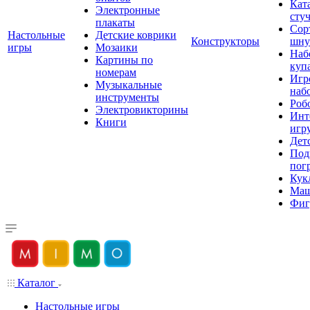
Кат
Электронные
сту
плакаты
Сор
Настольные
Детские коврики
Конструкторы
шну
игры
Мозаики
Наб
Картины по
куп
номерам
Игр
Музыкальные
наб
инструменты
Роб
Электровикторины
Инт
Книги
игр
Дет
Под
пог
Кук
Ма
Фиг
Каталог
Настольные игры