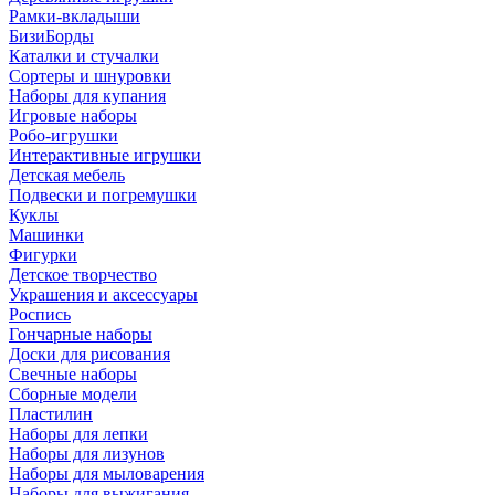
Рамки-вкладыши
БизиБорды
Каталки и стучалки
Сортеры и шнуровки
Наборы для купания
Игровые наборы
Робо-игрушки
Интерактивные игрушки
Детская мебель
Подвески и погремушки
Куклы
Машинки
Фигурки
Детское творчество
Украшения и аксессуары
Роспись
Гончарные наборы
Доски для рисования
Свечные наборы
Сборные модели
Пластилин
Наборы для лепки
Наборы для лизунов
Наборы для мыловарения
Наборы для выжигания