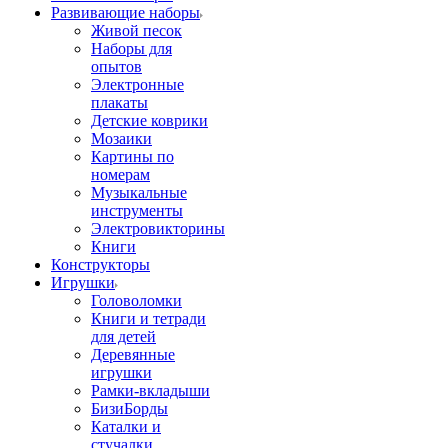
Развивающие наборы
Живой песок
Наборы для
опытов
Электронные
плакаты
Детские коврики
Мозаики
Картины по
номерам
Музыкальные
инструменты
Электровикторины
Книги
Конструкторы
Игрушки
Головоломки
Книги и тетради
для детей
Деревянные
игрушки
Рамки-вкладыши
БизиБорды
Каталки и
стучалки