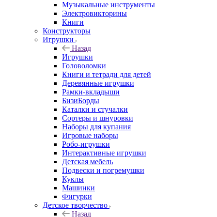
Музыкальные инструменты
Электровикторины
Книги
Конструкторы
Игрушки
Назад
Игрушки
Головоломки
Книги и тетради для детей
Деревянные игрушки
Рамки-вкладыши
БизиБорды
Каталки и стучалки
Сортеры и шнуровки
Наборы для купания
Игровые наборы
Робо-игрушки
Интерактивные игрушки
Детская мебель
Подвески и погремушки
Куклы
Машинки
Фигурки
Детское творчество
Назад