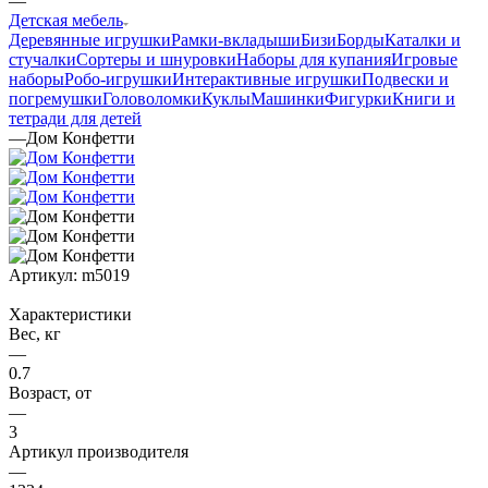
—
Детская мебель
Деревянные игрушки
Рамки-вкладыши
БизиБорды
Каталки и
стучалки
Сортеры и шнуровки
Наборы для купания
Игровые
наборы
Робо-игрушки
Интерактивные игрушки
Подвески и
погремушки
Головоломки
Куклы
Машинки
Фигурки
Книги и
тетради для детей
—
Дом Конфетти
Артикул:
m5019
Характеристики
Вес, кг
—
0.7
Возраст, от
—
3
Артикул производителя
—