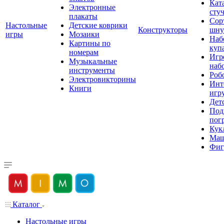
Кат
Электронные
сту
плакаты
Сор
Настольные
Детские коврики
Конструкторы
шну
игры
Мозаики
Наб
Картины по
куп
номерам
Игр
Музыкальные
наб
инструменты
Роб
Электровикторины
Инт
Книги
игр
Дет
Под
пог
Кук
Ма
Фиг
Каталог
Настольные игры