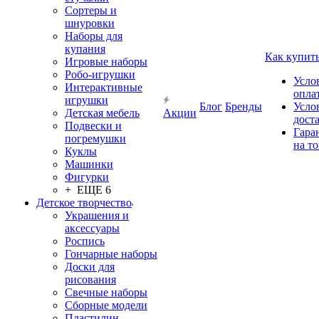
Сортеры и
шнуровки
Наборы для
купания
Как купит
Игровые наборы
Робо-игрушки
Усло
Интерактивные
опла
игрушки
Блог
Бренды
Усло
Детская мебель
Акции
дост
Подвески и
Гара
погремушки
на т
Куклы
Машинки
Фигурки
+ ЕЩЕ 6
Детское творчество
Украшения и
аксессуары
Роспись
Гончарные наборы
Доски для
рисования
Свечные наборы
Сборные модели
Пластилин