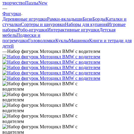
творчество
Пазлы
New
—
Фигурки
Деревянные игрушки
Рамки-вкладыши
БизиБорды
Каталки и
стучалки
Сортеры и шнуровки
Наборы для купания
Игровые
наборы
Робо-игрушки
Интерактивные игрушки
Детская
мебель
Подвески и
погремушки
Головоломки
Куклы
Машинки
Книги и тетради для
детей
—
Набор фигурок Мотоцикл BMW с водителем