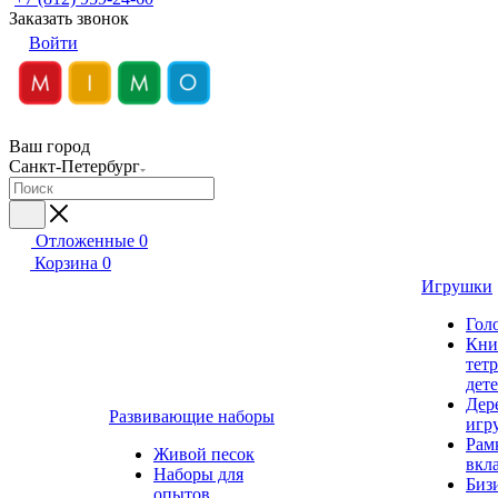
Заказать звонок
Войти
Ваш город
Санкт-Петербург
Отложенные
0
Корзина
0
Игрушки
Гол
Кни
тет
дет
Дер
Развивающие наборы
игр
Рам
Живой песок
вкл
Наборы для
Биз
опытов