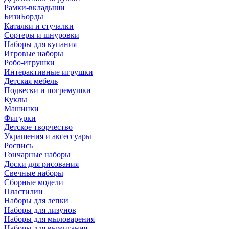
Рамки-вкладыши
БизиБорды
Каталки и стучалки
Сортеры и шнуровки
Наборы для купания
Игровые наборы
Робо-игрушки
Интерактивные игрушки
Детская мебель
Подвески и погремушки
Куклы
Машинки
Фигурки
Детское творчество
Украшения и аксессуары
Роспись
Гончарные наборы
Доски для рисования
Свечные наборы
Сборные модели
Пластилин
Наборы для лепки
Наборы для лизунов
Наборы для мыловарения
Наборы для выжигания