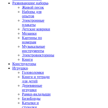
Развивающие наборы
Живой песок
Наборы для
опытов
Электронные
плакаты
Детские коврики
Мозаики
Картины по
номерам
Музыкальные
инструменты
Электровикторины
Книги
Конструкторы
Игрушки
Головоломки
Книги и тетради
для детей
Деревянные
игрушки
Рамки-вкладыши
БизиБорды
Каталки и
стучалки