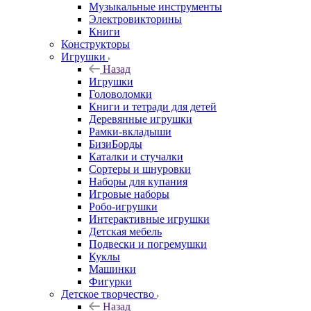
Музыкальные инструменты
Электровикторины
Книги
Конструкторы
Игрушки
Назад
Игрушки
Головоломки
Книги и тетради для детей
Деревянные игрушки
Рамки-вкладыши
БизиБорды
Каталки и стучалки
Сортеры и шнуровки
Наборы для купания
Игровые наборы
Робо-игрушки
Интерактивные игрушки
Детская мебель
Подвески и погремушки
Куклы
Машинки
Фигурки
Детское творчество
Назад